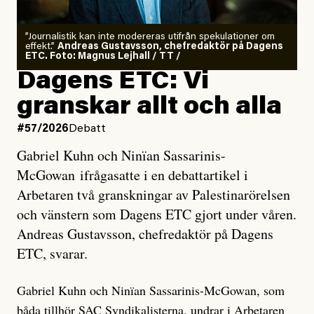
”Journalistik kan inte modereras utifrån spekulationer om
effekt.”
Andreas Gustavsson, chefredaktör på Dagens
ETC. Foto: Magnus Lejhall / TT /
Dagens ETC: Vi
granskar allt och alla
#57/2026
Debatt
Gabriel Kuhn och Ninïan Sassarinis-
McGowan ifrågasatte i en debattartikel i
Arbetaren två granskningar av Palestinarörelsen
och vänstern som Dagens ETC gjort under våren.
Andreas Gustavsson, chefredaktör på Dagens
ETC, svarar.
Gabriel Kuhn och Ninïan Sassarinis-McGowan, som
båda tillhör SAC Syndikalisterna, undrar i Arbetaren