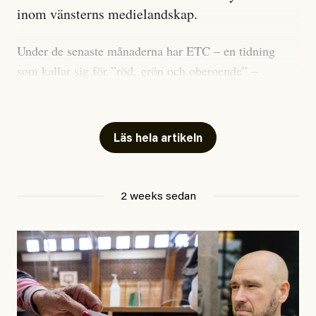
inom vänsterns medielandskap.
Under de senaste månaderna har ETC – en tidning
som kallar sig för ”röd, grön och oberoende” –
publicerat två artiklar som vi gärna vill kommentera.
Artiklarna väcker flera frågor: Vem är det som ETC
skriver för? Vad betyder det att vara en ”röd, grön och
Läs hela artikeln
oberoende” tidning? Och vad är egentligen bra
journalistik?
2 weeks sedan
Den första artikeln publicerades den 10 mars 2026.
Titeln är
”Mystiska mannen förföljde ministern –
utpekas som israelisk infiltratör”
. Enligt ingressen
handlar artikeln om en person vars ”bakgrund skapar
splittring och oro i rörelsen”. Problemet är att artikeln
skapar betydligt mer oro i palestinarörelsen – och den