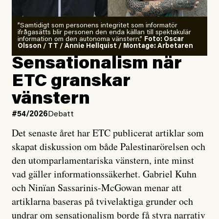
”Samtidigt som personens integritet som informatör
ifrågasätts blir personen den enda källan till spektakulär
information om den autonoma vänstern.”
Foto: Oscar
Olsson / TT / Annie Hellquist / Montage: Arbetaren
Sensationalism när
ETC granskar
vänstern
#54/2026
Debatt
Det senaste året har ETC publicerat artiklar som
skapat diskussion om både Palestinarörelsen och
den utomparlamentariska vänstern, inte minst
vad gäller informationssäkerhet. Gabriel Kuhn
och Ninïan Sassarinis-McGowan menar att
artiklarna baseras på tvivelaktiga grunder och
undrar om sensationalism borde få styra narrativ