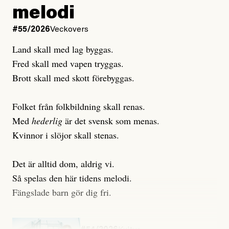
melodi
Uppdaterad
3 August, 2026
Uppdaterad
6 August, 2026
#55/2026
Veckovers
Land skall med lag byggas.
Fred skall med vapen tryggas.
Brott skall med skott förebyggas.
Folket från folkbildning skall renas.
Med
hederlig
är det svensk som menas.
Kvinnor i slöjor skall stenas.
Det är alltid dom, aldrig vi.
Så spelas den här tidens melodi.
Fängslade barn gör dig fri.