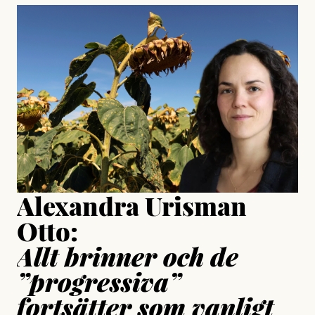
#23/2026
Intervjun
Jesper Lundby: ”Livet i sig
är ganska politiskt”
Jonas Lundström
Publicerad
24 July, 2026
Jesper Lundby
Publicerad
15 July, 2026
Uppdaterad
15 July, 2026
Alexandra Urisman
Otto:
Allt brinner och de
”progressiva”
fortsätter som vanligt