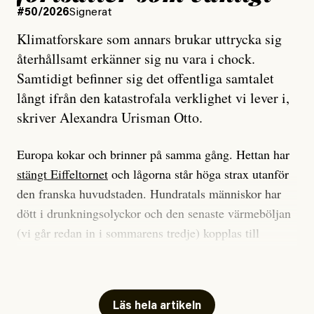
#50/2026
Signerat
Klimatforskare som annars brukar uttrycka sig
återhållsamt erkänner sig nu vara i chock.
Samtidigt befinner sig det offentliga samtalet
långt ifrån den katastrofala verklighet vi lever i,
skriver Alexandra Urisman Otto.
Europa kokar och brinner på samma gång. Hettan har
stängt Eiffeltornet
och lågorna står höga strax utanför
den franska huvudstaden. Hundratals människor har
dött i drunkningsolyckor och den senaste värmeböljan
(vi går redan in i sommarens tredje) kopplas till
tiotusentals för tidiga
dödsfall
.
Har du också panik i hettan? Känns det som en
mardröm? Bra, allt annat vore fullständigt orimligt.
Läs hela artikeln