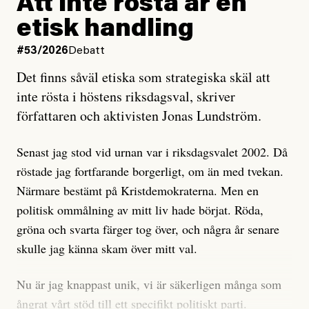
Att inte rösta är en
och då ska en efterforska diskret, just för att inte skapa
etisk handling
oro inom rörelsen.
#53/2026
Debatt
Artikeln undersöker inte, som ETC påstår, ”vad som
Det finns såväl etiska som strategiska skäl att
är sant, vad som är rykten”, utan den bidrar bara till
inte rösta i höstens riksdagsval, skriver
ännu mer ryktesspridning. Det finns inte ett enda bevis
författaren och aktivisten Jonas Lundström.
på eller ens ett övertygande argument för att den
misstänkta personen är en infiltratör. Det som läsaren
Senast jag stod vid urnan var i riksdagsvalet 2002. Då
får veta är att personen har ändrat sina politiska åsikter
röstade jag fortfarande borgerligt, om än med tvekan.
under åren, att den har raderat tidigare innehåll på sina
Närmare bestämt på Kristdemokraterna. Men en
sociala medier, att artikelns författare inte förstår sig
politisk ommålning av mitt liv hade börjat. Röda,
på personens ekonomi och att det tydligen finns
gröna och svarta färger tog över, och några år senare
anonyma röster inom rörelsen som säger saker som
skulle jag känna skam över mitt val.
”Om du frågar mig så är han en infiltratör”. Det kan
anses vara anledningar att titta närmare på personen,
Nu är jag knappast unik, vi är säkerligen många som
men ingenting av detta är tillräckligt för att hänga ut
ångrat vårt stöd till ett specifikt politiskt parti.