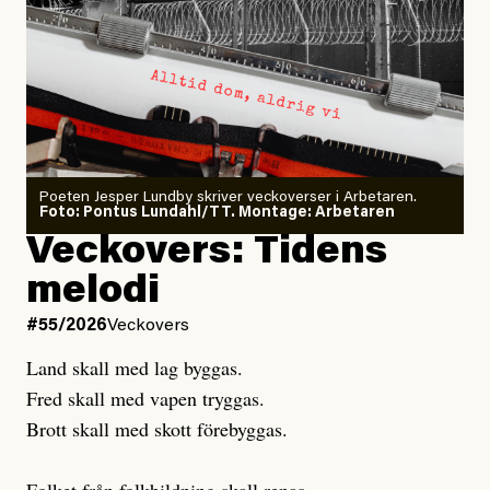
Larmet från
Arbetsmiljöverket:
Dödsolyckorna har slutat
#54/2026
Debatt
minska
Sensationalism när ETC
granskar vänstern
Poeten Jesper Lundby skriver veckoverser i Arbetaren.
Joel Kellgren
Foto: Pontus Lundahl/TT. Montage: Arbetaren
Debattartikel i Arbetaren
Veckovers: Tidens
Publicerad
3 August, 2026
Publicerad
6 August, 2026
melodi
Uppdaterad
3 August, 2026
Uppdaterad
6 August, 2026
#55/2026
Veckovers
Land skall med lag byggas.
Fred skall med vapen tryggas.
Brott skall med skott förebyggas.