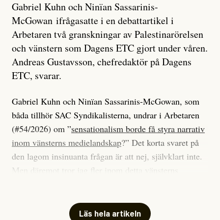
Gabriel Kuhn och Ninïan Sassarinis-
McGowan ifrågasatte i en debattartikel i
Arbetaren två granskningar av Palestinarörelsen
och vänstern som Dagens ETC gjort under våren.
Andreas Gustavsson, chefredaktör på Dagens
ETC, svarar.
Gabriel Kuhn och Ninïan Sassarinis-McGowan, som
båda tillhör SAC Syndikalisterna, undrar i Arbetaren
(#54/2026) om ”
sensationalism borde få styra narrativ
inom vänsterns medielandskap
?” Det korta svaret på
den lagom insinuanta frågan är att nej, självklart inte.
Men däremot tror jag fler inom detta vänsterns
medielandskap skulle må bra av en sund populism, i
betydelsen att göra avslöjande och undersökande
journalistik som vänder sig till många snarare än att
Läs hela artikeln