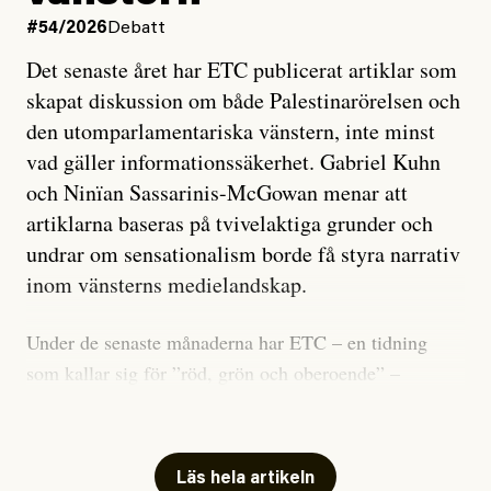
#54/2026
Debatt
Det senaste året har ETC publicerat artiklar som
skapat diskussion om både Palestinarörelsen och
den utomparlamentariska vänstern, inte minst
vad gäller informationssäkerhet. Gabriel Kuhn
och Ninïan Sassarinis-McGowan menar att
artiklarna baseras på tvivelaktiga grunder och
undrar om sensationalism borde få styra narrativ
inom vänsterns medielandskap.
Under de senaste månaderna har ETC – en tidning
som kallar sig för ”röd, grön och oberoende” –
publicerat två artiklar som vi gärna vill kommentera.
Artiklarna väcker flera frågor: Vem är det som ETC
skriver för? Vad betyder det att vara en ”röd, grön och
Läs hela artikeln