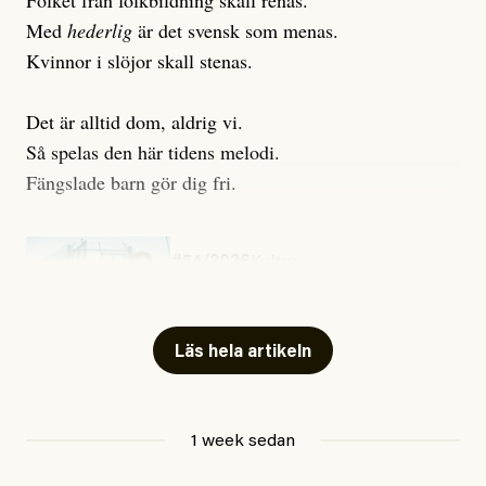
Folket från folkbildning skall renas.
Med
hederlig
är det svensk som menas.
Kvinnor i slöjor skall stenas.
Det är alltid dom, aldrig vi.
Så spelas den här tidens melodi.
Fängslade barn gör dig fri.
#54/2026
Kultur
Snart skrivs boken ”Barn i
fängelse”
Läs hela artikeln
Jesper Lundby
1 week sedan
Publicerad
29 July, 2026
Uppdaterad
29 July, 2026