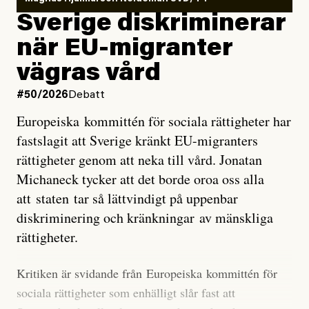
utveckla sig. El Niño är ett återkommande
Sverige diskriminerar
väderfenomen som uppstår när havsvattnet i delar av
när EU-migranter
Stilla havet blir ovanligt varmt. Det påverkar vädret
vägras vård
över stora delar av världen och under
våren
har
forskare allt oftare varnat för att den här El Niñon
#50/2026
Debatt
kommer att bli extrem.
Europeiska kommittén för sociala rättigheter har
fastslagit att Sverige kränkt EU-migranters
Det verkar vara en underdrift, menar nu Zeke
rättigheter genom att neka till vård. Jonatan
Hausfather.
Michaneck tycker att det borde oroa oss alla
att staten tar så lättvindigt på uppenbar
”Det ser ut som att årets El Niño inte bara med stor
diskriminering och kränkningar av mänskliga
sannolikhet kommer att bli den starkaste sedan
rättigheter.
tillförlitliga mätningar inleddes – den kan till och med
bli den starkaste med en verkligt häpnadsväckande
Kritiken är svidande från Europeiska kommittén för
marginal”, skriver han.
sociala rättigheter som enhälligt slår fast att