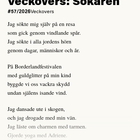
Kuhn och Sassarinis-McGowan hävdar att
Veckovers: Sökaren
Dagens ETC arbetar med ”opålitliga källor” för att
#57/2026
Veckovers
istället prioritera ”sensationalism och klickbete”. Nej,
Jag sökte mig själv på en resa
klickbete är inte intressant för Dagens ETC.
som gick genom vindlande spår.
Journalistiken är låst. En klatschig men korrekt rubrik
Jag sökte i alla jordens hörn
gör förhoppningsvis att en nyfiken beställer
genom dagar, människor och år.
prenumeration, men den avslutas sekunder senare om
inte journalistiken levererar substans. Självklart bygger
På Borderlandfestivalen
dessa granskningar på olika källor, alltifrån domar till
med guldglitter på min kind
en mängd intervjupersoner, inklusive generös
byggde vi oss vackra skydd
möjlighet att bemöta för såväl personen vars motiv att
undan själens isande vind.
engagera sig i Palestinarörelsen ifrågasätts som de
grupper där Säpo-resursen samlade in uppgifter.
Jag dansade ute i skogen,
Researchen är grundlig.
och jag drogade med min vän.
Jag läste om charmen med tarmen.
Möjligen är det egentligen inte journalistikens metod
Gjorde yoga med Adriene.
som stör?