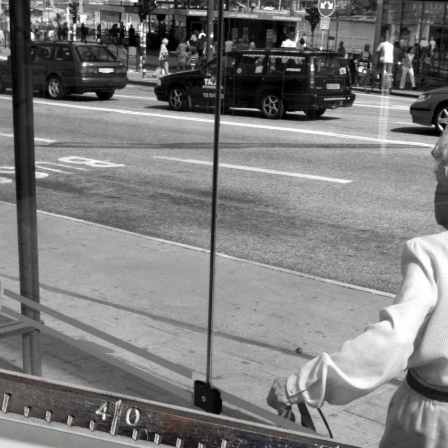
iklar som Kuhn och Sassarinis-McGowan riktar
nen förföljde ministern – utpekas som israelisk
bland annat eldar på ryktesspridning, är
ad och gör tveksamma nedslag i en persons
 det om en annan granskning, ”
Därför blev jag
utonoma vänstern
”, som de anser ”blandar två
s”, det vill säga både hur en Säpo-resurs
möter i den autonoma miljön.
Gowan hävdar att Dagens ETC arbetar med
t istället prioritera ”sensationalism och
e är inte intressant för Dagens ETC.