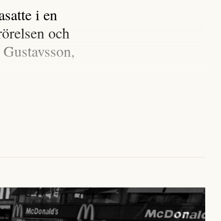
satte i en
rörelsen och
 Gustavsson,