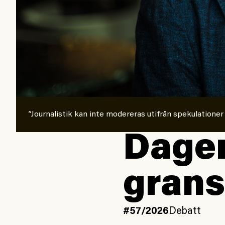
”Journalistik kan inte modereras utifrån spekulationer
Dagen
grans
#57/2026
Debatt