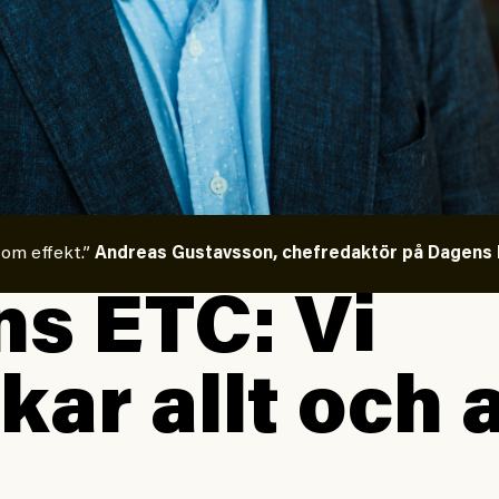
 om effekt.”
Andreas Gustavsson, chefredaktör på Dagens E
s ETC: Vi
kar allt och a