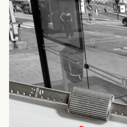
Det är två specifika art
sin kritik mot.
Först ut är ”
Mystiska man
infiltratör
” som de menar 
otillräckligt anonymiser
bakgrund. Sedan handlar
Säpo-informatör i den a
saker som inte ska blanda
rekryteras och vad hon 
Kuhn och Sassarinis-Mc
”opålitliga källor” för at
klickbete”. Nej, klickbet