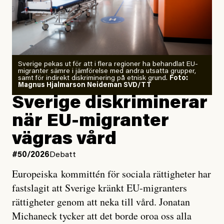
Årets El Niño kan bli den
starkaste som uppmätts
Zeke Hausfather är chockad igen efter att ha
Sverige pekas ut för att i flera regioner ha behandlat EU-
analyserat hur de olika klimatmodellerna bedömer
migranter sämre i jämförelse med andra utsatta grupper,
samt för indirekt diskriminering på etnisk grund.
Foto:
läget för hur den begynnande El Niño-händelsen ska
Magnus Hjalmarson Neideman SVD/TT
utveckla sig. El Niño är ett återkommande
Sverige diskriminerar
väderfenomen som uppstår när havsvattnet i delar av
när EU-migranter
Stilla havet blir ovanligt varmt. Det påverkar vädret
vägras vård
över stora delar av världen och under
våren
har
forskare allt oftare varnat för att den här El Niñon
#50/2026
Debatt
kommer att bli extrem.
Europeiska kommittén för sociala rättigheter har
fastslagit att Sverige kränkt EU-migranters
Det verkar vara en underdrift, menar nu Zeke
rättigheter genom att neka till vård. Jonatan
Hausfather.
Michaneck tycker att det borde oroa oss alla