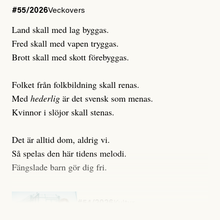
#55/2026
Veckovers
Land skall med lag byggas.
Fred skall med vapen tryggas.
Brott skall med skott förebyggas.
Folket från folkbildning skall renas.
Med
hederlig
är det svensk som menas.
Kvinnor i slöjor skall stenas.
Det är alltid dom, aldrig vi.
Så spelas den här tidens melodi.
Fängslade barn gör dig fri.
#54/2026
Kultur
Snart skrivs boken ”Barn i