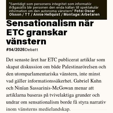
”Samtidigt som personens integritet som informatör
ifrågasätts blir personen den enda källan till spektakulär
information om den autonoma vänstern.”
Foto: Oscar
Olsson / TT / Annie Hellquist / Montage: Arbetaren
Sensationalism när
ETC granskar
vänstern
#54/2026
Debatt
Det senaste året har ETC publicerat artiklar som
skapat diskussion om både Palestinarörelsen och
den utomparlamentariska vänstern, inte minst
vad gäller informationssäkerhet. Gabriel Kuhn
och Ninïan Sassarinis-McGowan menar att
artiklarna baseras på tvivelaktiga grunder och
undrar om sensationalism borde få styra narrativ
inom vänsterns medielandskap.