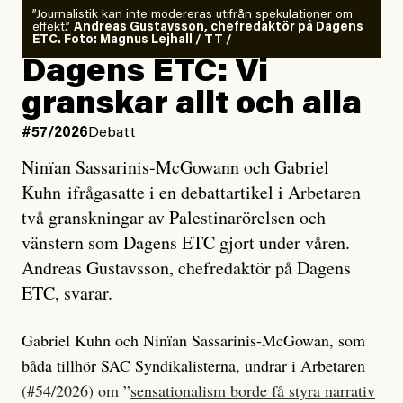
”Journalistik kan inte modereras utifrån spekulationer om
effekt.”
Andreas Gustavsson, chefredaktör på Dagens
ETC. Foto: Magnus Lejhall / TT /
Dagens ETC: Vi
granskar allt och alla
#57/2026
Debatt
Ninïan Sassarinis-McGowann och Gabriel
Kuhn ifrågasatte i en debattartikel i Arbetaren
två granskningar av Palestinarörelsen och
vänstern som Dagens ETC gjort under våren.
Andreas Gustavsson, chefredaktör på Dagens
ETC, svarar.
Gabriel Kuhn och Ninïan Sassarinis-McGowan, som
båda tillhör SAC Syndikalisterna, undrar i Arbetaren
(#54/2026) om ”
sensationalism borde få styra narrativ