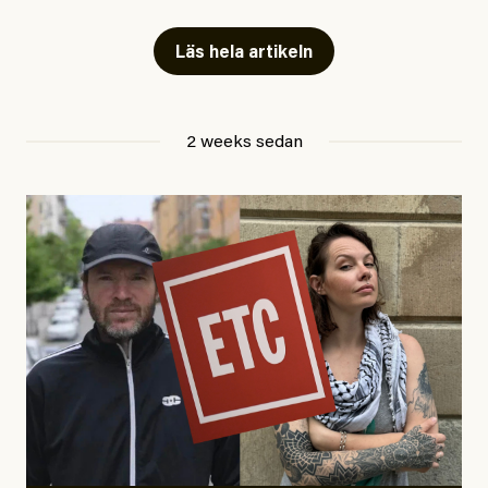
fängelse”
Läs hela artikeln
Jesper Lundby
2 weeks sedan
Publicerad
29 July, 2026
Uppdaterad
29 July, 2026