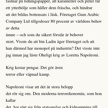
fastnar på tidningspapper, att karameller och piller får
ett ytterhölje som håller dem fräscha, och hindrar
att det bildas bottensats i läsk. Företaget Gum Arabic
Company Ltd tillgodoser 80 procent av världens behov
av detta
ämne – och som du säkert förstår är behovet
stort. Visste du att bin Ladin äger företaget och att
han därmed har monopol på industrin? Det visste inte
jag innan jag läste Oheligt krig av Loretta Napoleoni.
Krig kostar pengar. Det gör även
terror eller väpnad kamp.
Napoleoni visar att det är stora belopp
det rör sig om. Den moderna terrorekonomin, som hon
kallar
det, har rört sig från statsanslag och kidnappning till