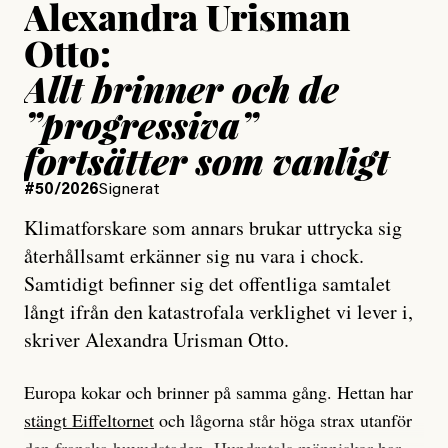
Alexandra Urisman
Otto:
Allt brinner och de
”progressiva”
fortsätter som vanligt
#50/2026
Signerat
Klimatforskare som annars brukar uttrycka sig
återhållsamt erkänner sig nu vara i chock.
Samtidigt befinner sig det offentliga samtalet
långt ifrån den katastrofala verklighet vi lever i,
skriver Alexandra Urisman Otto.
Europa kokar och brinner på samma gång. Hettan har
stängt Eiffeltornet
och lågorna står höga strax utanför