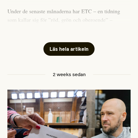
Under de senaste månaderna har ETC – en tidning
som kallar sig för ”röd, grön och oberoende” –
publicerat två artiklar som vi gärna vill kommentera.
Artiklarna väcker flera frågor: Vem är det som ETC
skriver för? Vad betyder det att vara en ”röd, grön och
Läs hela artikeln
oberoende” tidning? Och vad är egentligen bra
journalistik?
2 weeks sedan
Den första artikeln publicerades den 10 mars 2026.
Titeln är
”Mystiska mannen förföljde ministern –
utpekas som israelisk infiltratör”
. Enligt ingressen
handlar artikeln om en person vars ”bakgrund skapar
splittring och oro i rörelsen”. Problemet är att artikeln
skapar betydligt mer oro i palestinarörelsen – och den
oberoende vänstern – än den porträtterade personen