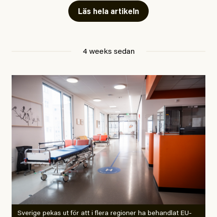
Har du också panik i hettan? Känns det som en
mardröm? Bra, allt annat vore fullständigt orimligt.
Läs hela artikeln
Klimatforskaren Zeke Hausfather
skrev
på måndagen
att han brukar vara ganska återhållsam när han
4 weeks sedan
diskuterar klimatdata. Bara en enda gång – i
september 2023, när de globala temperaturerna för
månaden visade sig vara hela 0,5 °C varmare än någon
tidigare septembermånad – har han blivit chockad.
”Fram till i dag”, skriver han.
Årets El Niño kan bli den
starkaste som uppmätts
Zeke Hausfather är chockad igen efter att ha
Sverige pekas ut för att i flera regioner ha behandlat EU-