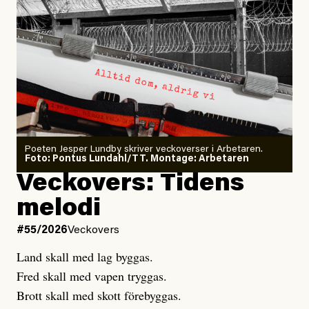
Andreas Gustavsson, Chefredaktör Dagens ETC
#44/2026
Dödsolyckor på jobbet
Larmet från
Arbetsmiljöverket:
Dödsolyckorna har slutat
#54/2026
Debatt
minska
Sensationalism när ETC
granskar vänstern
Poeten Jesper Lundby skriver veckoverser i Arbetaren.
Joel Kellgren
Foto: Pontus Lundahl/TT. Montage: Arbetaren
Debattartikel i Arbetaren
Veckovers: Tidens
Publicerad
3 August, 2026
Publicerad
6 August, 2026
melodi
Uppdaterad
3 August, 2026
Uppdaterad
7 August, 2026
#55/2026
Veckovers
Land skall med lag byggas.
Fred skall med vapen tryggas.
Brott skall med skott förebyggas.