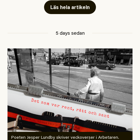
journalistik som vänder sig till många snarare än att
Läs hela artikeln
jaga inbördes beundran. Det har i alla fall fungerat för
Dagens ETC.
5 days sedan
Det är två specifika artiklar som Kuhn och Sassarinis-
McGowan riktar sin kritik mot.
Först ut är ”
Mystiska mannen förföljde ministern –
utpekas som israelisk infiltratör
” som de menar bland
annat eldar på ryktesspridning, är otillräckligt
anonymiserad och gör tveksamma nedslag i en persons
bakgrund. Sedan handlar det om en annan granskning,
”
Därför blev jag Säpo-informatör i den autonoma
vänstern
”, som de anser ”blandar två saker som inte
ska blandas”, det vill säga både hur en Säpo-resurs
rekryteras och vad hon möter i den autonoma miljön.
Poeten Jesper Lundby skriver veckoverser i Arbetaren.