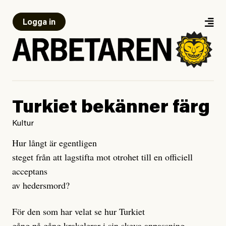
Logga in
Turkiet bekänner färg
Kultur
Hur långt är egentligen
steget från att lagstifta mot otrohet till en officiell
acceptans
av hedersmord?
För den som har velat se hur Turkiet
gång på gång krakelerar i sin skeva anpassning