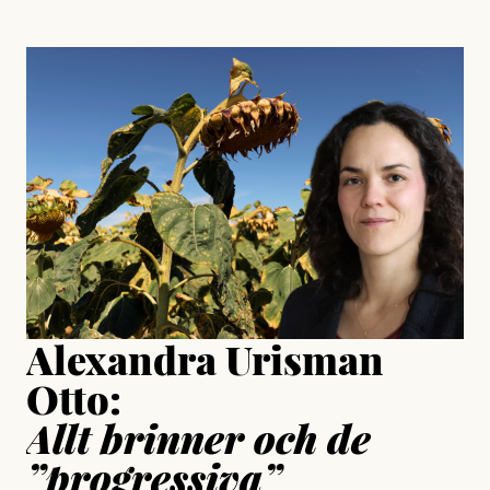
, aktivist och författare
Jonas Lundström
#23/2026
Intervjun
Jesper Lundby: ”Livet i sig
är ganska politiskt”
Jonas Lundström
Publicerad
24 July, 2026
Jesper Lundby
Publicerad
15 July, 2026
Uppdaterad
15 July, 2026
Alexandra Urisman
Otto:
Allt brinner och de
”progressiva”