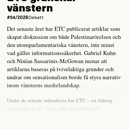
vänstern
#54/2026
Debatt
Det senaste året har ETC publicerat artiklar som
skapat diskussion om både Palestinarörelsen och
den utomparlamentariska vänstern, inte minst
vad gäller informationssäkerhet. Gabriel Kuhn
och Ninïan Sassarinis-McGowan menar att
artiklarna baseras på tvivelaktiga grunder och
undrar om sensationalism borde få styra narrativ
inom vänsterns medielandskap.
Under de senaste månaderna har ETC – en tidning
som kallar sig för ”röd, grön och oberoende” –
publicerat två artiklar som vi gärna vill kommentera.
Artiklarna väcker flera frågor: Vem är det som ETC