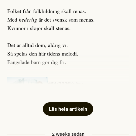
Folket från folkbildning skall renas.
Med
hederlig
är det svensk som menas.
Kvinnor i slöjor skall stenas.
Det är alltid dom, aldrig vi.
Så spelas den här tidens melodi.
Fängslade barn gör dig fri.
#54/2026
Kultur
Snart skrivs boken ”Barn i
fängelse”
Läs hela artikeln
Jesper Lundby
2 weeks sedan