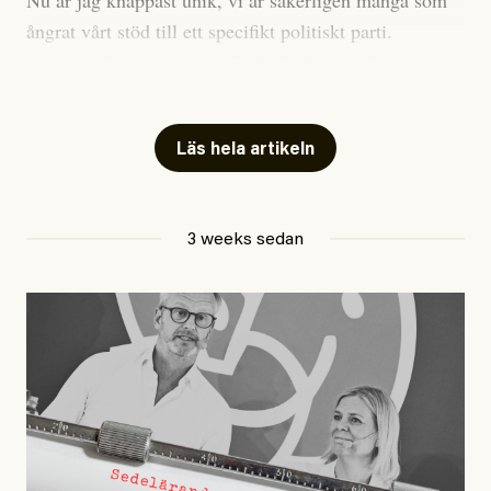
anses vara anledningar att titta närmare på personen,
Nu är jag knappast unik, vi är säkerligen många som
men ingenting av detta är tillräckligt för att hänga ut
ångrat vårt stöd till ett specifikt politiskt parti.
den. Personen nämns visserligen inte vid namn i
Avsevärt färre är de som fått kalla fötter inför
artikeln men är lätt att identifiera för alla som är aktiva
röstningen som sådan.
inom palestinarörelsen.
Mitt huvudargument för riksdagsvalsbojkott är etiskt.
Läs hela artikeln
Det som blir särskilt problematiskt är att vissa av de
Att rösta på något av riksdagspartierna utgör ett direkt
misstankar som riktas mot personen kan kopplas till
stöd till våld, förtryck och ekologisk utarmning. De är
dennes bakgrund. Det handlar om en person vars
alla i olika utsträckning nationalister som vill jaga
3 weeks sedan
föräldrar kommer från utanför Europa, som är
oönskade migranter, en gränspolitik som dödar
uppvuxen i en förort och som inte har fostrats i en
tusentals människor på haven varje år. De kommer alla
vänstermiljö. Om en sådan bakgrund bidrar till att bli
hålla en svensk djurindustri under armarna som plågar
misstänkliggjord i en röd, grön och oberoende miljö,
och dödar över 100 miljoner landlevande djur årligen
så borde denna miljö granska sina kriterier för att
för profit. De inte bara lutar sig mot patriarkala och
misstänkliggöra personer; annars reproducerar den
rasistiska våldsapparater som polis, militär och
mönster av politiska miljöer den påstår att rikta sig
kriminalvård, de vill också bygga ut vapenmakten. De
emot.
godtar alla nödvändigheten av kapitalism och