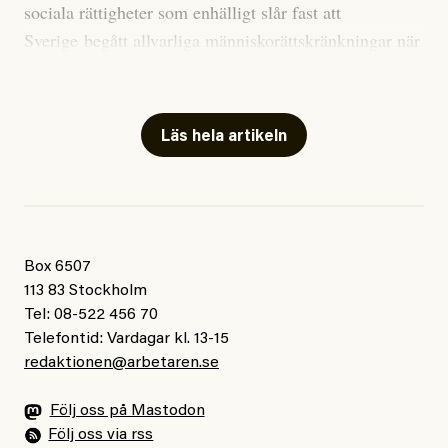
sociala rättigheter som enhälligt slår fast att
Sverige begått allvarliga människorättskränkningar när
Styrkan i El Niño går att förutspå genom att mäta
staten och regioner nekat EU-migranter sjukvård,
avvikelser i havsytans temperatur i ett specifikt område
eller tagit betalt för nödvändig sjukvård.
i den tropiska delen av Stilla havet. När alla
klimatmodeller nu har analyserats ligger medianvärdet
Läs hela artikeln
I
uttalandet
står det skrivet att Sverige anses ha kränkt
på 3,6 grader Celsius, omkring 0,8 grader högre än det
personernas rättigheter genom nekande av vård och
tidigare rekordet från 2015-16.
särbehandling på grund av deras status som sårbara
EU-migranter. Därutöver pekas Sverige ut för att i flera
”För att sätta detta i sitt sammanhang”, skriver Zeke
regioner ha behandlat EU-migranter sämre i
Hausfather och sedan förklarar han: Skillnaden mellan
Box 6507
jämförelse med andra utsatta grupper, samt för indirekt
den starkaste och den
femte
starkaste El Niño-
113 83 Stockholm
diskriminering på etnisk grund.
Tel: 08-522 456 70
händelsen under de senaste 150 åren är endast
Telefontid: Vardagar kl. 13-15
omkring 0,5 grader.
redaktionen@arbetaren.se
Många tror nog att Sverige behandlar romer och EU-
migranter bättre än andra europeiska länder där
Han avslutar:
Följ oss på Mastodon
rasismen är mer uttalad. Kommitténs yttrande vänder
Följ oss via rss