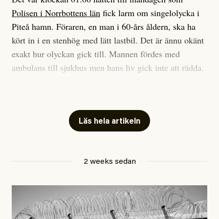
Vi skriver för våra läsare som vill bli informerade,
Polisen i Norrbottens län
fick larm om singelolycka i
#23/2026
Intervjun
överraskade, bekräftade, utmanade – och som kräver
Jesper Lundby: ”Livet i sig
Piteå hamn. Föraren, en man i 60-års åldern, ska ha
att vi granskar allt och alla.
är ganska politiskt”
kört in i en stenhög med lätt lastbil. Det är ännu okänt
exakt hur olyckan gick till. Mannen fördes med
Vi är som sagt en röd, grön och oberoende tidning.
ambulans till sjukhus men hans liv gick inte att rädda.
Det betyder en annan journalistik än vad du hittar i
exempelvis Dagens Nyheter. Det märks på ledarsidan
Jesper Lundby
– Vi utreder det som en arbetsplatsolycka och har
men också i nyhetsbevakningen. Det handlar om
Publicerad
5 August, 2026
samlat in kameraövervakning och hållit förhör på
perspektiv och urval. Det handlar däremot aldrig om
platsen, säger Elis Brännström, RLC-befäl på polisens
Läs hela artikeln
att freda någon eller några. Eller, konkret, om att
ledningscentral till
svt Norrbotten
.
bromsa granskning för att den kan upplevas obekväm
av någon, några eller många till vänster. Eller till
Anhöriga är underrättade.
2 weeks sedan
höger.
Hittills i år har minst 17 personer i Sverige dött på sina
Jag inbillar mig att det är en nödvändig förutsättning
arbetsplatser, enligt Arbetsmiljöverkets statistik.
för just bra journalistik.