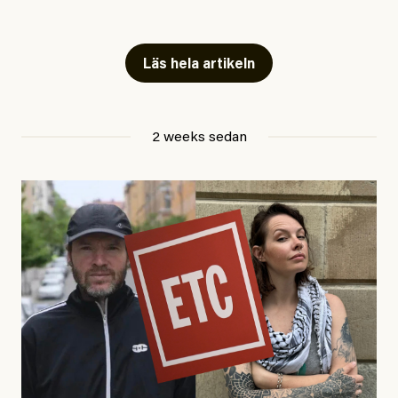
Snart skrivs boken ”Barn i
fängelse”
Läs hela artikeln
Jesper Lundby
2 weeks sedan
Publicerad
29 July, 2026
Uppdaterad
29 July, 2026