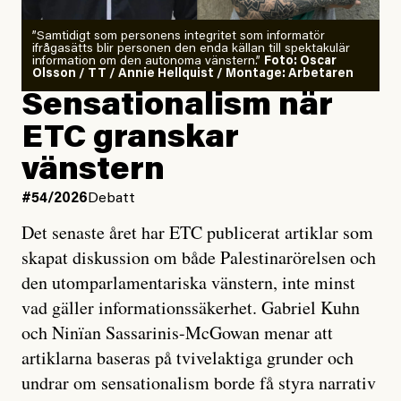
”Samtidigt som personens integritet som informatör
ifrågasätts blir personen den enda källan till spektakulär
information om den autonoma vänstern.”
Foto: Oscar
Olsson / TT / Annie Hellquist / Montage: Arbetaren
Sensationalism när
ETC granskar
vänstern
#54/2026
Debatt
Det senaste året har ETC publicerat artiklar som
skapat diskussion om både Palestinarörelsen och
den utomparlamentariska vänstern, inte minst
vad gäller informationssäkerhet. Gabriel Kuhn
och Ninïan Sassarinis-McGowan menar att
artiklarna baseras på tvivelaktiga grunder och
undrar om sensationalism borde få styra narrativ