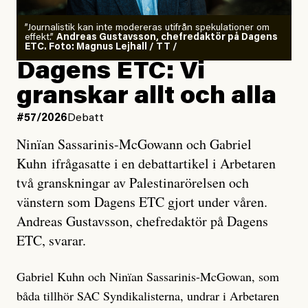
”Journalistik kan inte modereras utifrån spekulationer om
effekt.”
Andreas Gustavsson, chefredaktör på Dagens
ETC. Foto: Magnus Lejhall / TT /
Dagens ETC: Vi
granskar allt och alla
#57/2026
Debatt
Ninïan Sassarinis-McGowann och Gabriel
Kuhn ifrågasatte i en debattartikel i Arbetaren
två granskningar av Palestinarörelsen och
vänstern som Dagens ETC gjort under våren.
Andreas Gustavsson, chefredaktör på Dagens
ETC, svarar.
Gabriel Kuhn och Ninïan Sassarinis-McGowan, som
båda tillhör SAC Syndikalisterna, undrar i Arbetaren