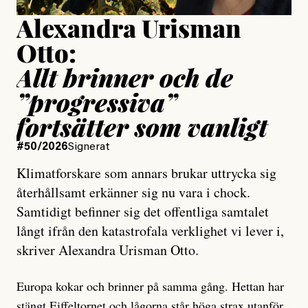
Alexandra Urisman
Otto:
Allt brinner och de
”progressiva”
fortsätter som vanligt
#50/2026
Signerat
Klimatforskare som annars brukar uttrycka sig
återhållsamt erkänner sig nu vara i chock.
Samtidigt befinner sig det offentliga samtalet
långt ifrån den katastrofala verklighet vi lever i,
skriver Alexandra Urisman Otto.
Europa kokar och brinner på samma gång. Hettan har
stängt Eiffeltornet
och lågorna står höga strax utanför