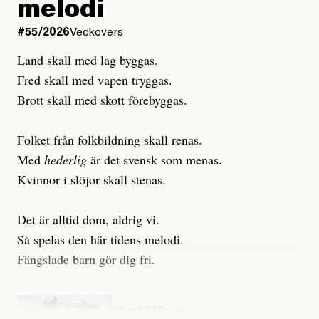
melodi
Uppdaterad
3 August, 2026
Uppdaterad
7 August, 2026
#55/2026
Veckovers
Land skall med lag byggas.
Fred skall med vapen tryggas.
Brott skall med skott förebyggas.
Folket från folkbildning skall renas.
Med
hederlig
är det svensk som menas.
Kvinnor i slöjor skall stenas.
Det är alltid dom, aldrig vi.
Så spelas den här tidens melodi.
Fängslade barn gör dig fri.
#54/2026
Kultur