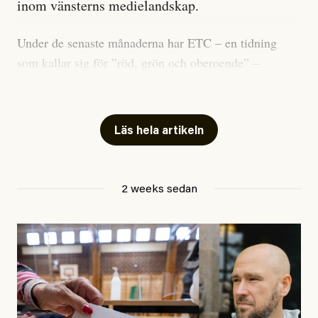
inom vänsterns medielandskap.
Under de senaste månaderna har ETC – en tidning
som kallar sig för ”röd, grön och oberoende” –
publicerat två artiklar som vi gärna vill kommentera.
Artiklarna väcker flera frågor: Vem är det som ETC
skriver för? Vad betyder det att vara en ”röd, grön och
Läs hela artikeln
oberoende” tidning? Och vad är egentligen bra
journalistik?
2 weeks sedan
Den första artikeln publicerades den 10 mars 2026.
Titeln är
”Mystiska mannen förföljde ministern –
utpekas som israelisk infiltratör”
. Enligt ingressen
handlar artikeln om en person vars ”bakgrund skapar
splittring och oro i rörelsen”. Problemet är att artikeln
skapar betydligt mer oro i palestinarörelsen – och den