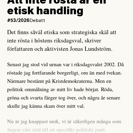
Att inte rösta är en
och då ska en efterforska diskret, just för att inte skapa
etisk handling
oro inom rörelsen.
#53/2026
Debatt
Artikeln undersöker inte, som ETC påstår, ”vad som
Det finns såväl etiska som strategiska skäl att
är sant, vad som är rykten”, utan den bidrar bara till
inte rösta i höstens riksdagsval, skriver
ännu mer ryktesspridning. Det finns inte ett enda bevis
författaren och aktivisten Jonas Lundström.
på eller ens ett övertygande argument för att den
misstänkta personen är en infiltratör. Det som läsaren
Senast jag stod vid urnan var i riksdagsvalet 2002. Då
får veta är att personen har ändrat sina politiska åsikter
röstade jag fortfarande borgerligt, om än med tvekan.
under åren, att den har raderat tidigare innehåll på sina
Närmare bestämt på Kristdemokraterna. Men en
sociala medier, att artikelns författare inte förstår sig
politisk ommålning av mitt liv hade börjat. Röda,
på personens ekonomi och att det tydligen finns
gröna och svarta färger tog över, och några år senare
anonyma röster inom rörelsen som säger saker som
skulle jag känna skam över mitt val.
”Om du frågar mig så är han en infiltratör”. Det kan
anses vara anledningar att titta närmare på personen,
Nu är jag knappast unik, vi är säkerligen många som
men ingenting av detta är tillräckligt för att hänga ut
ångrat vårt stöd till ett specifikt politiskt parti.