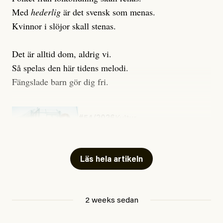
Med
hederlig
är det svensk som menas.
Kvinnor i slöjor skall stenas.
Det är alltid dom, aldrig vi.
Så spelas den här tidens melodi.
Fängslade barn gör dig fri.
#54/2026
Kultur
Snart skrivs boken ”Barn i
fängelse”
Läs hela artikeln
Jesper Lundby
2 weeks sedan
Publicerad
29 July, 2026
Uppdaterad
29 July, 2026