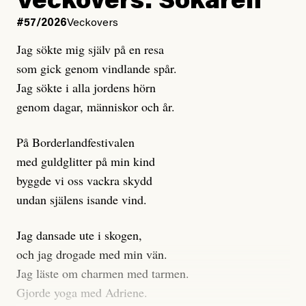
Veckovers: Sökaren
Dagens ETC arbetar med ”opålitliga källor” för att
#57/2026
Veckovers
istället prioritera ”sensationalism och klickbete”. Nej,
Jag sökte mig själv på en resa
klickbete är inte intressant för Dagens ETC.
som gick genom vindlande spår.
Journalistiken är låst. En klatschig men korrekt rubrik
Jag sökte i alla jordens hörn
gör förhoppningsvis att en nyfiken beställer
genom dagar, människor och år.
prenumeration, men den avslutas sekunder senare om
inte journalistiken levererar substans. Självklart bygger
På Borderlandfestivalen
dessa granskningar på olika källor, alltifrån domar till
med guldglitter på min kind
en mängd intervjupersoner, inklusive generös
byggde vi oss vackra skydd
möjlighet att bemöta för såväl personen vars motiv att
undan själens isande vind.
engagera sig i Palestinarörelsen ifrågasätts som de
grupper där Säpo-resursen samlade in uppgifter.
Jag dansade ute i skogen,
Researchen är grundlig.
och jag drogade med min vän.
Jag läste om charmen med tarmen.
Möjligen är det egentligen inte journalistikens metod
Gjorde yoga med Adriene.
som stör?