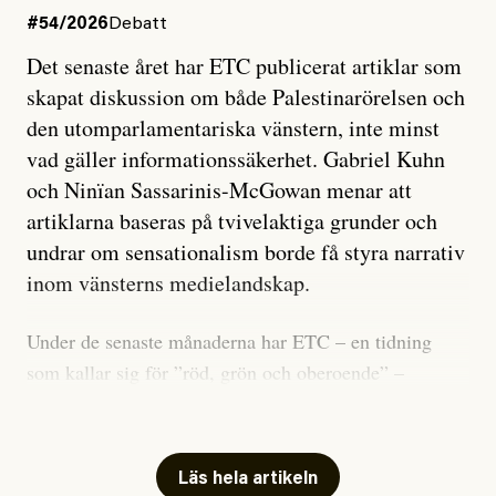
#54/2026
Debatt
Det senaste året har ETC publicerat artiklar som
skapat diskussion om både Palestinarörelsen och
den utomparlamentariska vänstern, inte minst
vad gäller informationssäkerhet. Gabriel Kuhn
och Ninïan Sassarinis-McGowan menar att
artiklarna baseras på tvivelaktiga grunder och
undrar om sensationalism borde få styra narrativ
inom vänsterns medielandskap.
Under de senaste månaderna har ETC – en tidning
som kallar sig för ”röd, grön och oberoende” –
publicerat två artiklar som vi gärna vill kommentera.
Artiklarna väcker flera frågor: Vem är det som ETC
skriver för? Vad betyder det att vara en ”röd, grön och
Läs hela artikeln