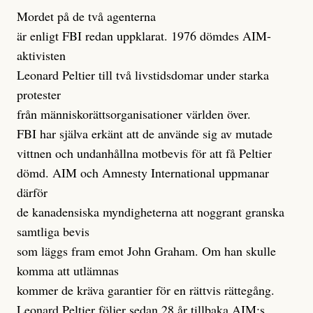
Mordet på de två agenterna
är enligt FBI redan uppklarat. 1976 dömdes AIM-
aktivisten
Leonard Peltier till två livstidsdomar under starka
protester
från människorättsorganisationer världen över.
FBI har själva erkänt att de använde sig av mutade
vittnen och undanhållna motbevis för att få Peltier
dömd. AIM och Amnesty International uppmanar
därför
de kanadensiska myndigheterna att noggrant granska
samtliga bevis
som läggs fram emot John Graham. Om han skulle
komma att utlämnas
kommer de kräva garantier för en rättvis rättegång.
Leonard Peltier följer sedan 28 år tillbaka AIM:s