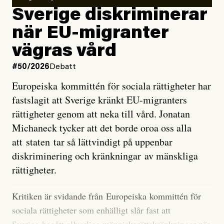
utveckla sig. El Niño är ett återkommande
Sverige diskriminerar
väderfenomen som uppstår när havsvattnet i delar av
när EU-migranter
Stilla havet blir ovanligt varmt. Det påverkar vädret
vägras vård
över stora delar av världen och under
våren
har
forskare allt oftare varnat för att den här El Niñon
#50/2026
Debatt
kommer att bli extrem.
Europeiska kommittén för sociala rättigheter har
fastslagit att Sverige kränkt EU-migranters
Det verkar vara en underdrift, menar nu Zeke
rättigheter genom att neka till vård. Jonatan
Hausfather.
Michaneck tycker att det borde oroa oss alla
att staten tar så lättvindigt på uppenbar
”Det ser ut som att årets El Niño inte bara med stor
diskriminering och kränkningar av mänskliga
sannolikhet kommer att bli den starkaste sedan
rättigheter.
tillförlitliga mätningar inleddes – den kan till och med
bli den starkaste med en verkligt häpnadsväckande
Kritiken är svidande från Europeiska kommittén för
marginal”, skriver han.
sociala rättigheter som enhälligt slår fast att