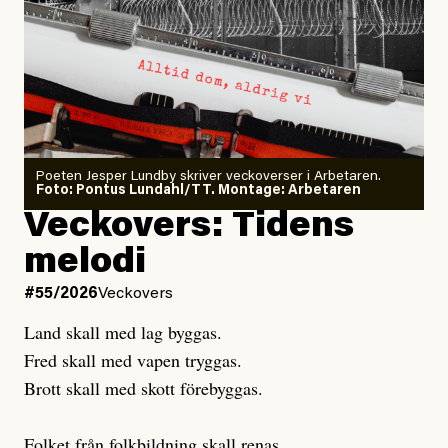
Larmet från
Arbetsmiljöverket:
Dödsolyckorna har slutat
#54/2026
Debatt
minska
Sensationalism när ETC
granskar vänstern
Poeten Jesper Lundby skriver veckoverser i Arbetaren.
Joel Kellgren
Foto: Pontus Lundahl/TT. Montage: Arbetaren
Debattartikel i Arbetaren
Veckovers: Tidens
Publicerad
3 August, 2026
Publicerad
6 August, 2026
melodi
Uppdaterad
3 August, 2026
Uppdaterad
7 August, 2026
#55/2026
Veckovers
Land skall med lag byggas.
Fred skall med vapen tryggas.
Brott skall med skott förebyggas.
Folket från folkbildning skall renas.