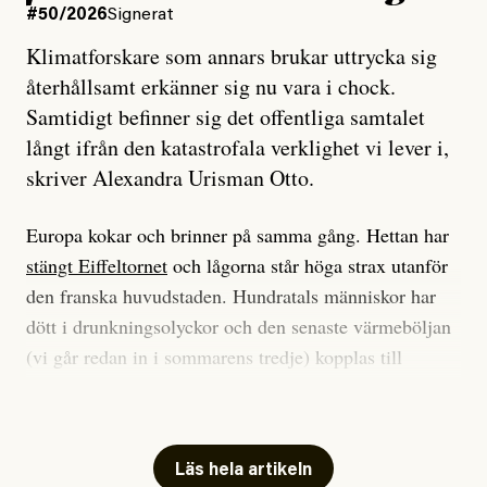
#50/2026
Signerat
Klimatforskare som annars brukar uttrycka sig
återhållsamt erkänner sig nu vara i chock.
Samtidigt befinner sig det offentliga samtalet
långt ifrån den katastrofala verklighet vi lever i,
skriver Alexandra Urisman Otto.
Europa kokar och brinner på samma gång. Hettan har
stängt Eiffeltornet
och lågorna står höga strax utanför
den franska huvudstaden. Hundratals människor har
dött i drunkningsolyckor och den senaste värmeböljan
(vi går redan in i sommarens tredje) kopplas till
tiotusentals för tidiga
dödsfall
.
Har du också panik i hettan? Känns det som en
mardröm? Bra, allt annat vore fullständigt orimligt.
Läs hela artikeln