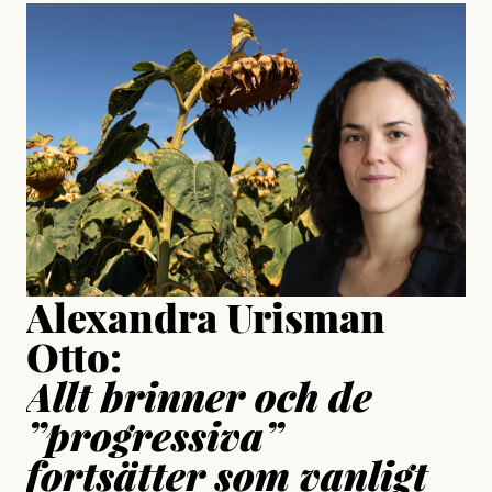
#23/2026
Intervjun
Jesper Lundby: ”Livet i sig
är ganska politiskt”
Jonas Lundström
Publicerad
24 July, 2026
Jesper Lundby
Publicerad
15 July, 2026
Uppdaterad
15 July, 2026
Alexandra Urisman
Otto:
Allt brinner och de
”progressiva”
fortsätter som vanligt