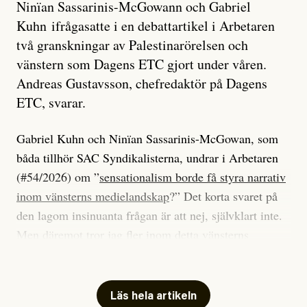
Ninïan Sassarinis-McGowann och Gabriel
Kuhn ifrågasatte i en debattartikel i Arbetaren
två granskningar av Palestinarörelsen och
vänstern som Dagens ETC gjort under våren.
Andreas Gustavsson, chefredaktör på Dagens
ETC, svarar.
Gabriel Kuhn och Ninïan Sassarinis-McGowan, som
båda tillhör SAC Syndikalisterna, undrar i Arbetaren
(#54/2026) om ”
sensationalism borde få styra narrativ
inom vänsterns medielandskap
?” Det korta svaret på
den lagom insinuanta frågan är att nej, självklart inte.
Men däremot tror jag fler inom detta vänsterns
medielandskap skulle må bra av en sund populism, i
betydelsen att göra avslöjande och undersökande
journalistik som vänder sig till många snarare än att
Läs hela artikeln