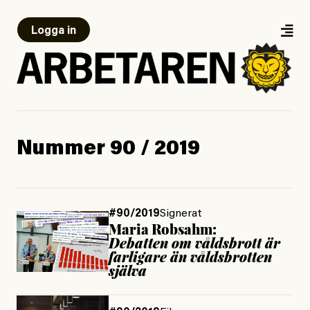
Logga in
Nummer 90 / 2019
#90/2019
Signerat
Maria Robsahm:
Debatten om våldsbrott är
farligare än våldsbrotten
själva