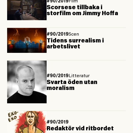
#90/2019
Film
Scorsese tillbaka i
storfilm om Jimmy Hoffa
#90/2019
Scen
Tidens surrealism i
arbetslivet
#90/2019
Litteratur
Svarta öden utan
moralism
#90/2019
Redaktör vid ritbordet