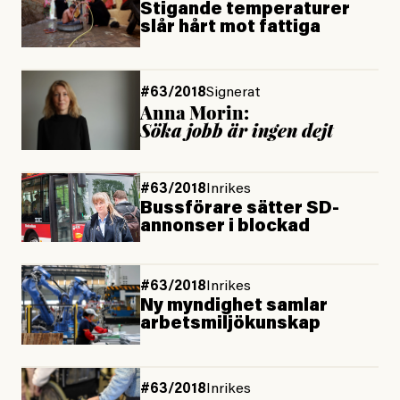
Stigande temperaturer
slår hårt mot fattiga
#63/2018
Signerat
Anna Morin:
Söka jobb är ingen dejt
#63/2018
Inrikes
Bussförare sätter SD-
annonser i blockad
#63/2018
Inrikes
Ny myndighet samlar
arbetsmiljökunskap
#63/2018
Inrikes