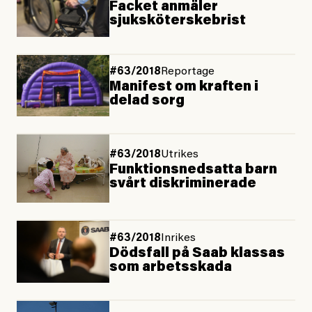
Facket anmäler
sjuksköterskebrist
#63/2018
Reportage
Manifest om kraften i
delad sorg
#63/2018
Utrikes
Funktionsnedsatta barn
svårt diskriminerade
#63/2018
Inrikes
Dödsfall på Saab klassas
som arbetsskada