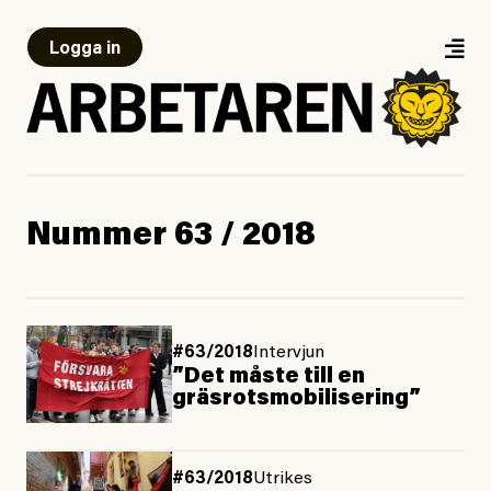
Logga in
Nummer 63 / 2018
#63/2018
Intervjun
”Det måste till en
gräsrotsmobilisering”
#63/2018
Utrikes