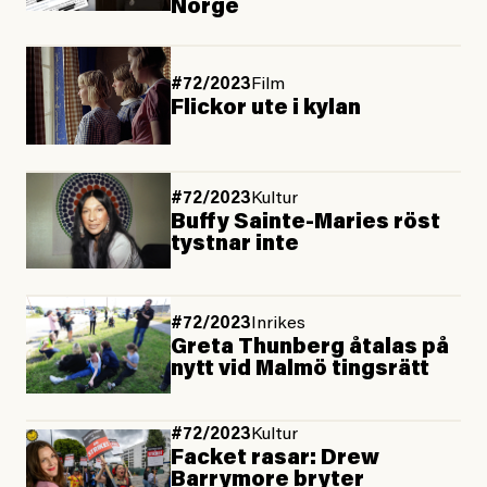
Norge
#72/2023
Film
Flickor ute i kylan
#72/2023
Kultur
Buffy Sainte-Maries röst
tystnar inte
#72/2023
Inrikes
Greta Thunberg åtalas på
nytt vid Malmö tingsrätt
#72/2023
Kultur
Facket rasar: Drew
Barrymore bryter