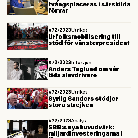
tvångsplaceras i särskilda
förvar
#72/2023
Utrikes
Urfolks­mobilisering till
stöd för vänster­president
#72/2023
Intervjun
Anders Teglund om vår
tids slavdrivare
#72/2023
Utrikes
Syrlig Sanders stödjer
stora strejken
#72/2023
Analys
SBB:s nya huvudvärk:
miljardinvesteringarna i