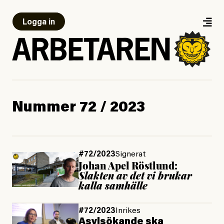
Logga in
Nummer 72 / 2023
#72/2023
Signerat
Johan Apel Röstlund:
Slakten av det vi brukar
kalla samhälle
#72/2023
Inrikes
Asylsökande ska