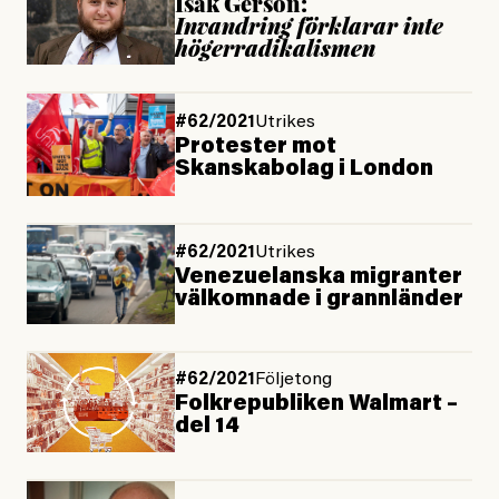
Isak Gerson:
Invandring förklarar inte
högerradikalismen
#62/2021
Utrikes
Protester mot
Skanskabolag i London
#62/2021
Utrikes
Venezuelanska migranter
välkomnade i grannländer
#62/2021
Följetong
Folkrepubliken Walmart –
del 14