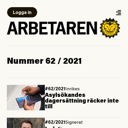
Logga in
Nummer 62 / 2021
#62/2021
Inrikes
Asylsökandes
dagersättning räcker inte
till
#62/2021
Signerat