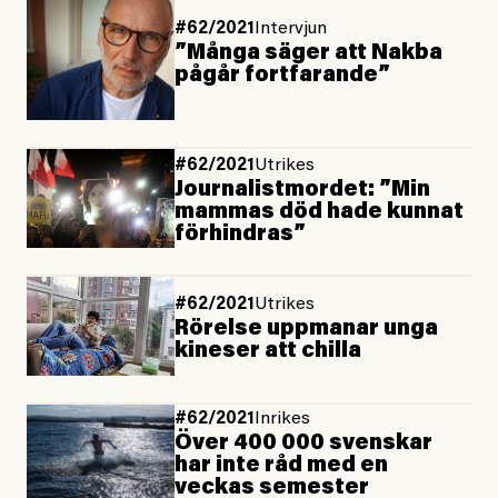
#62/2021
Intervjun
”Många säger att Nakba
pågår fortfarande”
#62/2021
Utrikes
Journalistmordet: ”Min
mammas död hade kunnat
förhindras”
#62/2021
Utrikes
Rörelse uppmanar unga
kineser att chilla
#62/2021
Inrikes
Över 400 000 svenskar
har inte råd med en
veckas semester