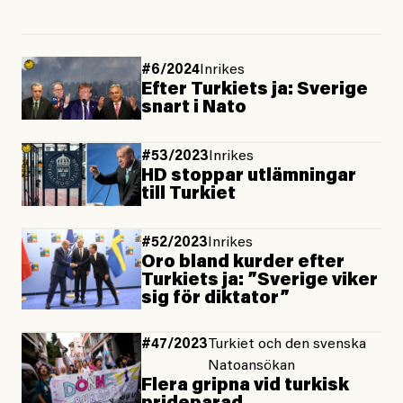
#6/2024
Inrikes
Efter Turkiets ja: Sverige
snart i Nato
#53/2023
Inrikes
HD stoppar utlämningar
till Turkiet
#52/2023
Inrikes
Oro bland kurder efter
Turkiets ja: ”Sverige viker
sig för diktator”
#47/2023
Turkiet och den svenska
Natoansökan
Flera gripna vid turkisk