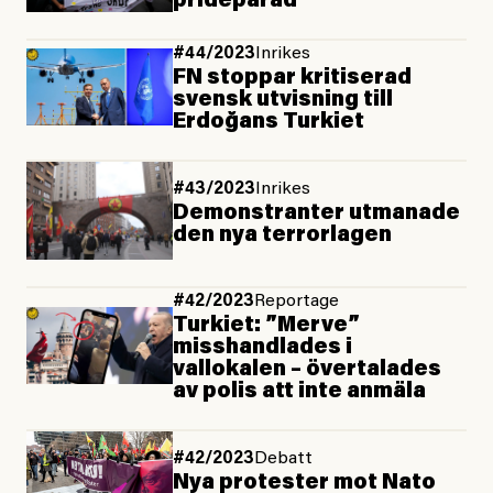
prideparad
#44/2023
Inrikes
FN stoppar kritiserad
svensk utvisning till
Erdoğans Turkiet
#43/2023
Inrikes
Demonstranter utmanade
den nya terrorlagen
#42/2023
Reportage
Turkiet: ”Merve”
misshandlades i
vallokalen – övertalades
av polis att inte anmäla
#42/2023
Debatt
Nya protester mot Nato