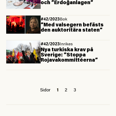
och ”Erdoğanlagen”
#42/2023
Bok
”Med valsegern befästs
den auktoritära staten”
#42/2023
Inrikes
Nya turkiska krav på
Sverige: ”Stoppa
Rojavakommittéerna”
Sidor
1
2
3