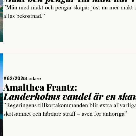
”Män med makt och pengar skapar just nu mer makt oc
allas bekostnad.”
#62/2025
Ledare
Amalthea Frantz:
Landerholms vandel är en skan
”Regeringens tillkortakommanden blir extra allvarlig
skötsamhet och hårdare straff – även för anhöriga”