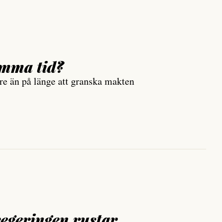
amma tid?
are än på länge att granska makten
regeringen rustar