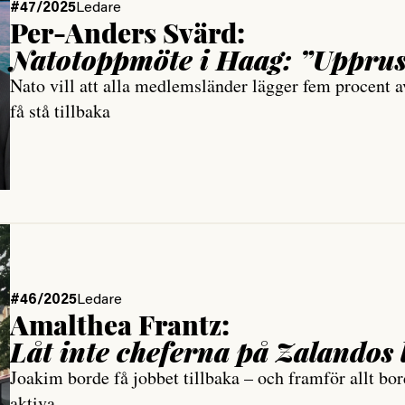
#47/2025
Ledare
Per-Anders Svärd:
Natotoppmöte i Haag: ”Upprust
Nato vill att alla medlemsländer lägger fem procent 
få stå tillbaka
#46/2025
Ledare
Amalthea Frantz:
Låt inte cheferna på Zalando
Joakim borde få jobbet tillbaka – och framför allt bor
aktiva.