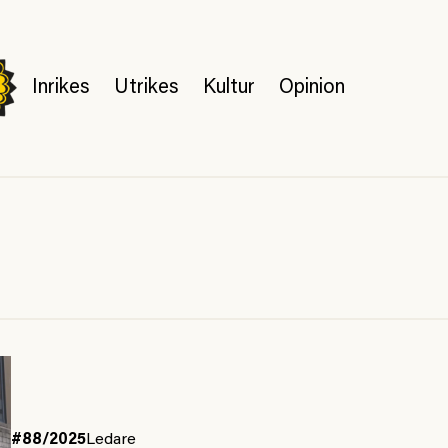
Inrikes
Utrikes
Kultur
Opinion
#88/2025
Ledare