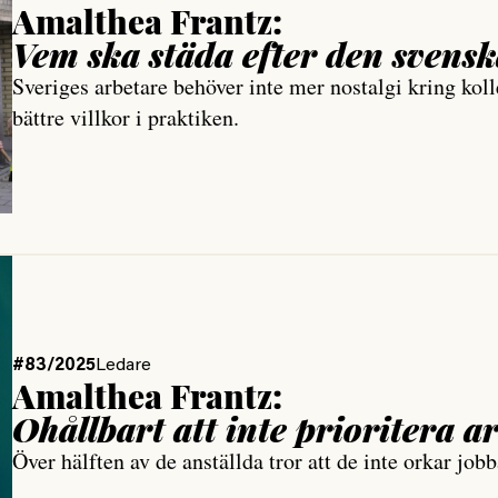
Amalthea Frantz:
Vem ska städa efter den svens
Sveriges arbetare behöver inte mer nostalgi kring kol
bättre villkor i praktiken.
#83/2025
Ledare
Amalthea Frantz:
Ohållbart att inte prioritera ar
Över hälften av de anställda tror att de inte orkar job