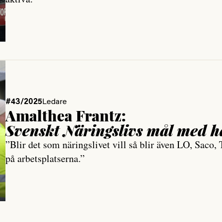
#43/2025
Ledare
Amalthea Frantz:
Svenskt Närings­livs mål med 
”Blir det som näringslivet vill så blir även LO, Saco
på arbetsplatserna.”