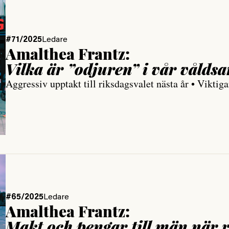
#71/2025
Ledare
Amalthea Frantz:
Vilka är ”odjuren” i vår vålds
Aggressiv upptakt till riksdagsvalet nästa år • Viktig
#65/2025
Ledare
Amalthea Frantz:
Makt och pengar till män när 