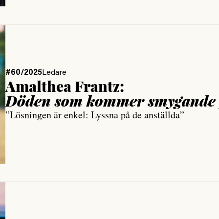
#60/2025
Ledare
Amalthea Frantz:
Döden som kommer smygande 
”Lösningen är enkel: Lyssna på de anställda”