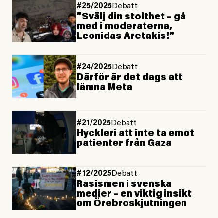
#25/2025
Debatt
”Svälj din stolthet – gå
med i moderaterna,
Leonidas Aretakis!”
#24/2025
Debatt
Därför är det dags att
lämna Meta
#21/2025
Debatt
Hyckleri att inte ta emot
patienter från Gaza
#12/2025
Debatt
Rasismen i svenska
medier – en viktig insikt
om Örebroskjutningen