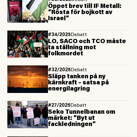
Öppet brev till IF Metall:
”Rösta för bojkott av
Israel”
#34/2025
Debatt
LO, SACO och TCO måste
ta ställning mot
folkmordet
#32/2025
Debatt
Släpp tanken på ny
kärnkraft – satsa på
energilagring
#27/2025
Debatt
Seko Tunnelbanan om
märket: ”Byt ut
fackledningen”