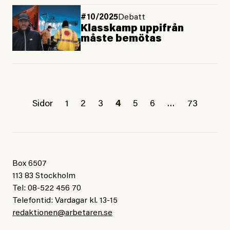
#10/2025
Debatt
Klasskamp uppifrån
måste bemötas
Sidor
1
2
3
4
5
6
…
73
Box 6507
113 83 Stockholm
Tel: 08-522 456 70
Telefontid: Vardagar kl. 13-15
redaktionen@arbetaren.se