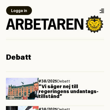
Logga in
Debatt
#38/2025
Debatt
”Vi säger nej till
regeringens undantags­
tillstånd”
#38/2025
Debatt