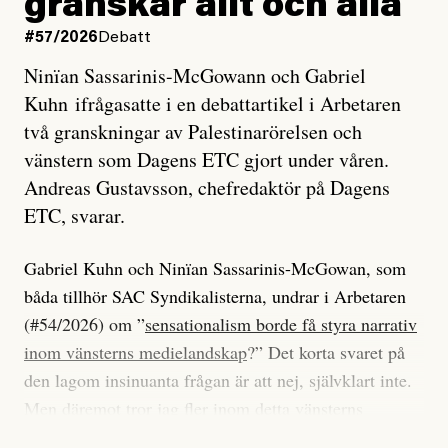
granskar allt och alla
#57/2026
Debatt
Ninïan Sassarinis-McGowann och Gabriel
Kuhn ifrågasatte i en debattartikel i Arbetaren
två granskningar av Palestinarörelsen och
vänstern som Dagens ETC gjort under våren.
Andreas Gustavsson, chefredaktör på Dagens
ETC, svarar.
Gabriel Kuhn och Ninïan Sassarinis-McGowan, som
båda tillhör SAC Syndikalisterna, undrar i Arbetaren
(#54/2026) om ”
sensationalism borde få styra narrativ
inom vänsterns medielandskap
?” Det korta svaret på
den lagom insinuanta frågan är att nej, självklart inte.
Men däremot tror jag fler inom detta vänsterns
medielandskap skulle må bra av en sund populism, i