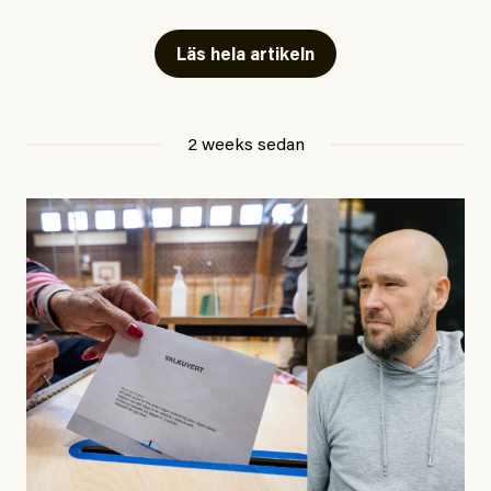
Artiklarna väcker flera frågor: Vem är det som ETC
skriver för? Vad betyder det att vara en ”röd, grön och
Läs hela artikeln
oberoende” tidning? Och vad är egentligen bra
journalistik?
2 weeks sedan
Den första artikeln publicerades den 10 mars 2026.
Titeln är
”Mystiska mannen förföljde ministern –
utpekas som israelisk infiltratör”
. Enligt ingressen
handlar artikeln om en person vars ”bakgrund skapar
splittring och oro i rörelsen”. Problemet är att artikeln
skapar betydligt mer oro i palestinarörelsen – och den
oberoende vänstern – än den porträtterade personen
eller dess bakgrund.
Det finns en väldigt enkel regel inom alla politiska
rörelser när det gäller misstänkta infiltratörer: