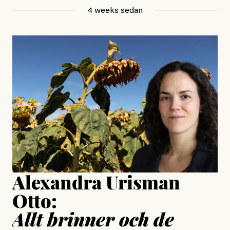
Betraktar en utan ett ord.
4 weeks sedan
, aktivist och författare
Jonas Lundström
#23/2026
Intervjun
Jesper Lundby: ”Livet i sig
är ganska politiskt”
Jonas Lundström
Publicerad
24 July, 2026
Jesper Lundby
Publicerad
15 July, 2026
Uppdaterad
15 July, 2026
Alexandra Urisman
Otto:
Allt brinner och de