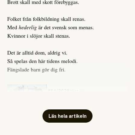
Brott skall med skott förebyggas.
Folket från folkbildning skall renas.
Med
hederlig
är det svensk som menas.
Kvinnor i slöjor skall stenas.
Det är alltid dom, aldrig vi.
Så spelas den här tidens melodi.
Fängslade barn gör dig fri.
#54/2026
Kultur
Snart skrivs boken ”Barn i
fängelse”
Läs hela artikeln