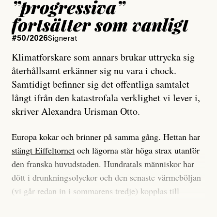
”progressiva”
fortsätter som vanligt
#50/2026
Signerat
Klimatforskare som annars brukar uttrycka sig
återhållsamt erkänner sig nu vara i chock.
Samtidigt befinner sig det offentliga samtalet
långt ifrån den katastrofala verklighet vi lever i,
skriver Alexandra Urisman Otto.
Europa kokar och brinner på samma gång. Hettan har
stängt Eiffeltornet
och lågorna står höga strax utanför
den franska huvudstaden. Hundratals människor har
dött i drunkningsolyckor och den senaste värmeböljan
(vi går redan in i sommarens tredje) kopplas till
tiotusentals för tidiga
dödsfall
.