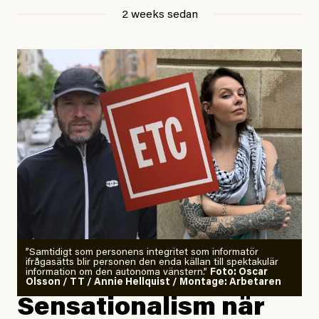
Jesper Lundby
2 weeks sedan
Publicerad
29 July, 2026
Uppdaterad
29 July, 2026
”Samtidigt som personens integritet som informatör
ifrågasätts blir personen den enda källan till spektakulär
information om den autonoma vänstern.”
Foto: Oscar
Olsson / TT / Annie Hellquist / Montage: Arbetaren
Sensationalism när