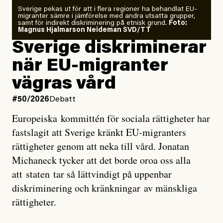
Sverige pekas ut för att i flera regioner ha behandlat EU-
analyserat hur de olika klimatmodellerna bedömer
migranter sämre i jämförelse med andra utsatta grupper,
samt för indirekt diskriminering på etnisk grund.
Foto:
läget för hur den begynnande El Niño-händelsen ska
Magnus Hjalmarson Neideman SVD/TT
utveckla sig. El Niño är ett återkommande
Sverige diskriminerar
väderfenomen som uppstår när havsvattnet i delar av
när EU-migranter
Stilla havet blir ovanligt varmt. Det påverkar vädret
vägras vård
över stora delar av världen och under
våren
har
forskare allt oftare varnat för att den här El Niñon
#50/2026
Debatt
kommer att bli extrem.
Europeiska kommittén för sociala rättigheter har
fastslagit att Sverige kränkt EU-migranters
Det verkar vara en underdrift, menar nu Zeke
rättigheter genom att neka till vård. Jonatan
Hausfather.
Michaneck tycker att det borde oroa oss alla
att staten tar så lättvindigt på uppenbar
”Det ser ut som att årets El Niño inte bara med stor
diskriminering och kränkningar av mänskliga
sannolikhet kommer att bli den starkaste sedan
rättigheter.
tillförlitliga mätningar inleddes – den kan till och med
bli den starkaste med en verkligt häpnadsväckande