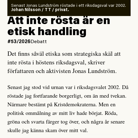
Antingen har en bevis på att de är infiltratörer, och då
Senast Jonas Lundström röstade i ett riksdagsval var 2002.
ska en gå ut med det så fort det bara går för att skydda
Johan Nilsson / TT / privat.
rörelsen. Eller så har en inga bevis, bara misstankar,
Att inte rösta är en
och då ska en efterforska diskret, just för att inte skapa
etisk handling
oro inom rörelsen.
#53/2026
Debatt
Artikeln undersöker inte, som ETC påstår, ”vad som
Det finns såväl etiska som strategiska skäl att
är sant, vad som är rykten”, utan den bidrar bara till
inte rösta i höstens riksdagsval, skriver
ännu mer ryktesspridning. Det finns inte ett enda bevis
författaren och aktivisten Jonas Lundström.
på eller ens ett övertygande argument för att den
misstänkta personen är en infiltratör. Det som läsaren
Senast jag stod vid urnan var i riksdagsvalet 2002. Då
får veta är att personen har ändrat sina politiska åsikter
röstade jag fortfarande borgerligt, om än med tvekan.
under åren, att den har raderat tidigare innehåll på sina
Närmare bestämt på Kristdemokraterna. Men en
sociala medier, att artikelns författare inte förstår sig
politisk ommålning av mitt liv hade börjat. Röda,
på personens ekonomi och att det tydligen finns
gröna och svarta färger tog över, och några år senare
anonyma röster inom rörelsen som säger saker som
skulle jag känna skam över mitt val.
”Om du frågar mig så är han en infiltratör”. Det kan