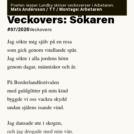
rekryteras och vad hon möter i den autonoma miljön.
Poeten Jesper Lundby skriver veckoverser i Arbetaren.
Mats Andersson / TT / Montage: Arbetaren
Kuhn och Sassarinis-McGowan hävdar att
Veckovers: Sökaren
Dagens ETC arbetar med ”opålitliga källor” för att
#57/2026
Veckovers
istället prioritera ”sensationalism och klickbete”. Nej,
Jag sökte mig själv på en resa
klickbete är inte intressant för Dagens ETC.
som gick genom vindlande spår.
Journalistiken är låst. En klatschig men korrekt rubrik
Jag sökte i alla jordens hörn
gör förhoppningsvis att en nyfiken beställer
genom dagar, människor och år.
prenumeration, men den avslutas sekunder senare om
inte journalistiken levererar substans. Självklart bygger
På Borderlandfestivalen
dessa granskningar på olika källor, alltifrån domar till
med guldglitter på min kind
en mängd intervjupersoner, inklusive generös
byggde vi oss vackra skydd
möjlighet att bemöta för såväl personen vars motiv att
undan själens isande vind.
engagera sig i Palestinarörelsen ifrågasätts som de
grupper där Säpo-resursen samlade in uppgifter.
Jag dansade ute i skogen,
Researchen är grundlig.
och jag drogade med min vän.