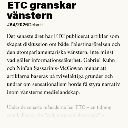
ETC granskar
vänstern
#54/2026
Debatt
Det senaste året har ETC publicerat artiklar som
skapat diskussion om både Palestinarörelsen och
den utomparlamentariska vänstern, inte minst
vad gäller informationssäkerhet. Gabriel Kuhn
och Ninïan Sassarinis-McGowan menar att
artiklarna baseras på tvivelaktiga grunder och
undrar om sensationalism borde få styra narrativ
inom vänsterns medielandskap.
Under de senaste månaderna har ETC – en tidning
som kallar sig för ”röd, grön och oberoende” –
publicerat två artiklar som vi gärna vill kommentera.