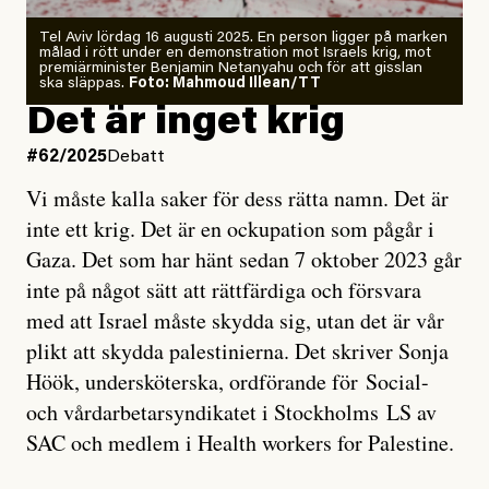
Tel Aviv lördag 16 augusti 2025. En person ligger på marken
målad i rött under en demonstration mot Israels krig, mot
premiärminister Benjamin Netanyahu och för att gisslan
ska släppas.
Foto: Mahmoud Illean/TT
Det är inget krig
#62/2025
Debatt
Vi måste kalla saker för dess rätta namn. Det är
inte ett krig. Det är en ockupation som pågår i
Gaza. Det som har hänt sedan 7 oktober 2023 går
inte på något sätt att rättfärdiga och försvara
med att Israel måste skydda sig, utan det är vår
plikt att skydda palestinierna. Det skriver Sonja
Höök, undersköterska, ordförande för Social-
och vårdarbetarsyndikatet i Stockholms LS av
SAC och medlem i Health workers for Palestine.