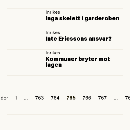
Inrikes
Inga skelett i garderoben
Inrikes
Inte Ericssons ansvar?
Inrikes
Kommuner bryter mot
lagen
idor
1
…
763
764
765
766
767
…
7