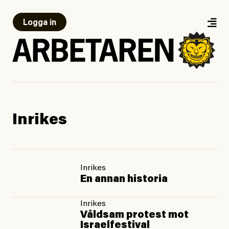
Logga in
Inrikes
Inrikes
En annan historia
Inrikes
Våldsam protest mot
Israelfestival