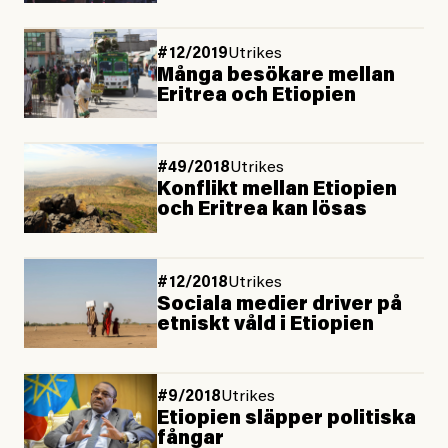
#12/2019
Utrikes
Många besökare mellan
Eritrea och Etiopien
#49/2018
Utrikes
Konflikt mellan Etiopien
och Eritrea kan lösas
#12/2018
Utrikes
Sociala medier driver på
etniskt våld i Etiopien
#9/2018
Utrikes
Etiopien släpper politiska
fångar