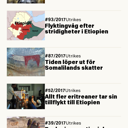
#93/2017
Utrikes
Flyktingvåg efter
stridigheter i Etiopien
#87/2017
Utrikes
Tiden löper ut för
Somalilands skatter
#52/2017
Utrikes
Allt fler eritreaner tar sin
tillflykt till Etiopien
#39/2017
Utrikes