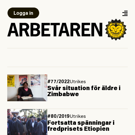
Logga in
#77/2022
Utrikes
Svår situation för äldre i
Zimbabwe
#80/2019
Utrikes
Fortsatta spänningar i
fredprisets Etiopien