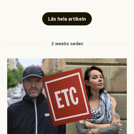
Snart skrivs boken ”Barn i
fängelse”
Läs hela artikeln
Jesper Lundby
2 weeks sedan
Publicerad
29 July, 2026
Uppdaterad
29 July, 2026