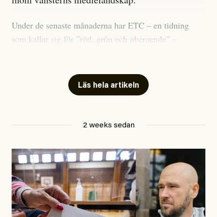
Under de senaste månaderna har ETC – en tidning
som kallar sig för ”röd, grön och oberoende” –
publicerat två artiklar som vi gärna vill kommentera.
Artiklarna väcker flera frågor: Vem är det som ETC
skriver för? Vad betyder det att vara en ”röd, grön och
Läs hela artikeln
oberoende” tidning? Och vad är egentligen bra
journalistik?
2 weeks sedan
Den första artikeln publicerades den 10 mars 2026.
Titeln är
”Mystiska mannen förföljde ministern –
utpekas som israelisk infiltratör”
. Enligt ingressen
handlar artikeln om en person vars ”bakgrund skapar
splittring och oro i rörelsen”. Problemet är att artikeln
skapar betydligt mer oro i palestinarörelsen – och den
oberoende vänstern – än den porträtterade personen