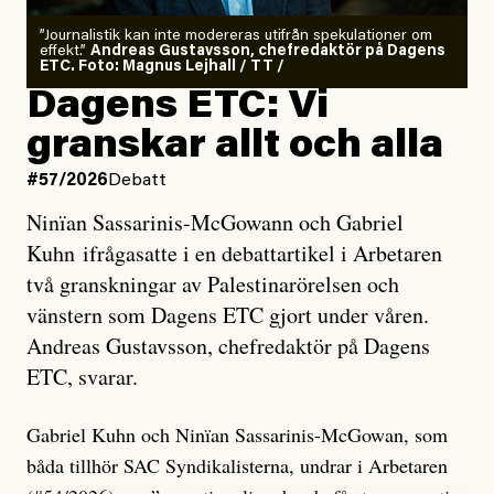
”Journalistik kan inte modereras utifrån spekulationer om
effekt.”
Andreas Gustavsson, chefredaktör på Dagens
ETC. Foto: Magnus Lejhall / TT /
Dagens ETC: Vi
granskar allt och alla
#57/2026
Debatt
Ninïan Sassarinis-McGowann och Gabriel
Kuhn ifrågasatte i en debattartikel i Arbetaren
två granskningar av Palestinarörelsen och
vänstern som Dagens ETC gjort under våren.
Andreas Gustavsson, chefredaktör på Dagens
ETC, svarar.
Gabriel Kuhn och Ninïan Sassarinis-McGowan, som
båda tillhör SAC Syndikalisterna, undrar i Arbetaren