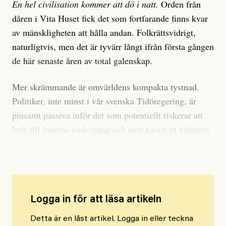
En hel civilisation kommer att dö i natt.
Orden från
dåren i Vita Huset fick det som fortfarande finns kvar
av mänskligheten att hålla andan. Folkrättsvidrigt,
naturligtvis, men det är tyvärr långt ifrån första gången
de här senaste åren av total galenskap.
Mer skrämmande är omvärldens kompakta tystnad.
Politiker, inte minst i vår svenska Tidöregering, är
pinsamt passiva inför det som potentiellt riskerar att
leda till jordens undergång och som kastat in världens
drygt åtta miljarder människor i en helt ny verklighet.
Logga in för att läsa artikeln
Detta är en låst artikel. Logga in eller teckna