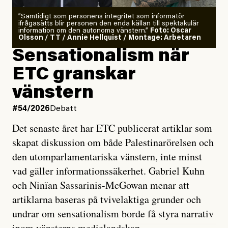
”Samtidigt som personens integritet som informatör
ifrågasätts blir personen den enda källan till spektakulär
information om den autonoma vänstern.”
Foto: Oscar
Olsson / TT / Annie Hellquist / Montage: Arbetaren
Sensationalism när
ETC granskar
vänstern
#54/2026
Debatt
Det senaste året har ETC publicerat artiklar som
skapat diskussion om både Palestinarörelsen och
den utomparlamentariska vänstern, inte minst
vad gäller informationssäkerhet. Gabriel Kuhn
och Ninïan Sassarinis-McGowan menar att
artiklarna baseras på tvivelaktiga grunder och
undrar om sensationalism borde få styra narrativ
inom vänsterns medielandskap.