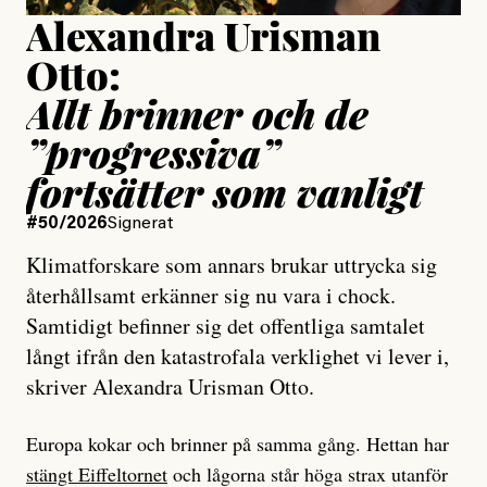
Alexandra Urisman
Otto:
Allt brinner och de
”progressiva”
fortsätter som vanligt
#50/2026
Signerat
Klimatforskare som annars brukar uttrycka sig
återhållsamt erkänner sig nu vara i chock.
Samtidigt befinner sig det offentliga samtalet
långt ifrån den katastrofala verklighet vi lever i,
skriver Alexandra Urisman Otto.
Europa kokar och brinner på samma gång. Hettan har
stängt Eiffeltornet
och lågorna står höga strax utanför