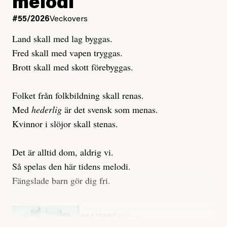
melodi
Uppdaterad
7 August, 2026
#55/2026
Veckovers
Land skall med lag byggas.
Fred skall med vapen tryggas.
Brott skall med skott förebyggas.
Folket från folkbildning skall renas.
Med
hederlig
är det svensk som menas.
Kvinnor i slöjor skall stenas.
Det är alltid dom, aldrig vi.
Så spelas den här tidens melodi.
Fängslade barn gör dig fri.
#54/2026
Kultur