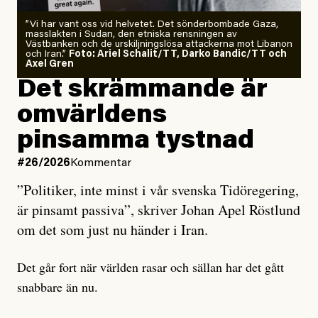
”Vi har vant oss vid helvetet. Det sönderbombade Gaza,
masslakten i Sudan, den etniska rensningen av
Västbanken och de urskiljningslösa attackerna mot Libanon
och Iran.”
Foto: Ariel Schalit/TT, Darko Bandic/TT och
Axel Gren
Det skrämmande är
omvärldens
pinsamma tystnad
#26/2026
Kommentar
”Politiker, inte minst i vår svenska Tidöregering,
är pinsamt passiva”, skriver Johan Apel Röstlund
om det som just nu händer i Iran.
Det går fort när världen rasar och sällan har det gått
snabbare än nu.