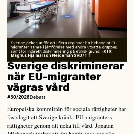
Årets El Niño kan bli den
starkaste som uppmätts
Zeke Hausfather är chockad igen efter att ha
Sverige pekas ut för att i flera regioner ha behandlat EU-
analyserat hur de olika klimatmodellerna bedömer
migranter sämre i jämförelse med andra utsatta grupper,
samt för indirekt diskriminering på etnisk grund.
Foto:
läget för hur den begynnande El Niño-händelsen ska
Magnus Hjalmarson Neideman SVD/TT
utveckla sig. El Niño är ett återkommande
Sverige diskriminerar
väderfenomen som uppstår när havsvattnet i delar av
när EU-migranter
Stilla havet blir ovanligt varmt. Det påverkar vädret
vägras vård
över stora delar av världen och under
våren
har
forskare allt oftare varnat för att den här El Niñon
#50/2026
Debatt
kommer att bli extrem.
Europeiska kommittén för sociala rättigheter har
fastslagit att Sverige kränkt EU-migranters
Det verkar vara en underdrift, menar nu Zeke
rättigheter genom att neka till vård. Jonatan
Hausfather.
Michaneck tycker att det borde oroa oss alla