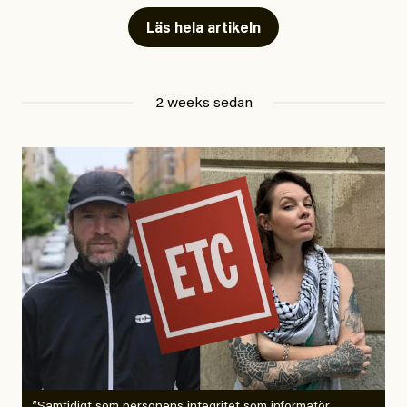
Läs hela artikeln
Jesper Lundby
2 weeks sedan
Publicerad
29 July, 2026
Uppdaterad
29 July, 2026
”Samtidigt som personens integritet som informatör