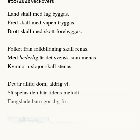
#55/2026
Veckovers
Land skall med lag byggas.
Fred skall med vapen tryggas.
Brott skall med skott förebyggas.
Folket från folkbildning skall renas.
Med
hederlig
är det svensk som menas.
Kvinnor i slöjor skall stenas.
Det är alltid dom, aldrig vi.
Så spelas den här tidens melodi.
Fängslade barn gör dig fri.
#54/2026
Kultur
Snart skrivs boken ”Barn i
fängelse”