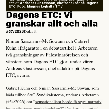
effekt.”
Andreas Gustavsson, chefredaktör på Dagens
ETC. Foto: Magnus Lejhall / TT /
Dagens ETC: Vi
granskar allt och alla
#57/2026
Debatt
Ninïan Sassarinis-McGowann och Gabriel
Kuhn ifrågasatte i en debattartikel i Arbetaren
två granskningar av Palestinarörelsen och
vänstern som Dagens ETC gjort under våren.
Andreas Gustavsson, chefredaktör på Dagens
ETC, svarar.
Gabriel Kuhn och Ninïan Sassarinis-McGowan, som
båda tillhör SAC Syndikalisterna, undrar i Arbetaren
(#54/2026) om ”
sensationalism borde få styra narrativ
inom vänsterns medielandskap
?” Det korta svaret på