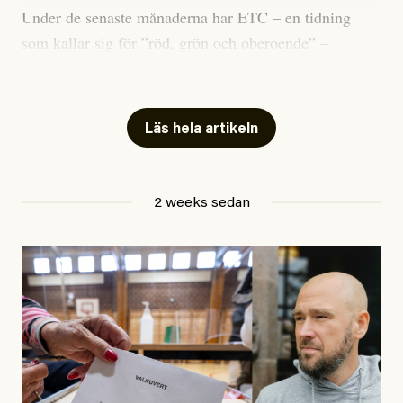
Under de senaste månaderna har ETC – en tidning
som kallar sig för ”röd, grön och oberoende” –
publicerat två artiklar som vi gärna vill kommentera.
Artiklarna väcker flera frågor: Vem är det som ETC
skriver för? Vad betyder det att vara en ”röd, grön och
Läs hela artikeln
oberoende” tidning? Och vad är egentligen bra
journalistik?
2 weeks sedan
Den första artikeln publicerades den 10 mars 2026.
Titeln är
”Mystiska mannen förföljde ministern –
utpekas som israelisk infiltratör”
. Enligt ingressen
handlar artikeln om en person vars ”bakgrund skapar
splittring och oro i rörelsen”. Problemet är att artikeln
skapar betydligt mer oro i palestinarörelsen – och den
oberoende vänstern – än den porträtterade personen
eller dess bakgrund.