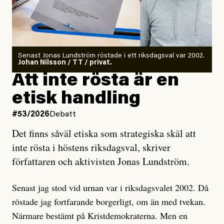
Det finns en väldigt enkel regel inom alla politiska
rörelser när det gäller misstänkta infiltratörer:
Antingen har en bevis på att de är infiltratörer, och då
Senast Jonas Lundström röstade i ett riksdagsval var 2002.
ska en gå ut med det så fort det bara går för att skydda
Johan Nilsson / TT / privat.
rörelsen. Eller så har en inga bevis, bara misstankar,
Att inte rösta är en
och då ska en efterforska diskret, just för att inte skapa
etisk handling
oro inom rörelsen.
#53/2026
Debatt
Artikeln undersöker inte, som ETC påstår, ”vad som
Det finns såväl etiska som strategiska skäl att
är sant, vad som är rykten”, utan den bidrar bara till
inte rösta i höstens riksdagsval, skriver
ännu mer ryktesspridning. Det finns inte ett enda bevis
författaren och aktivisten Jonas Lundström.
på eller ens ett övertygande argument för att den
misstänkta personen är en infiltratör. Det som läsaren
Senast jag stod vid urnan var i riksdagsvalet 2002. Då
får veta är att personen har ändrat sina politiska åsikter
röstade jag fortfarande borgerligt, om än med tvekan.
under åren, att den har raderat tidigare innehåll på sina
Närmare bestämt på Kristdemokraterna. Men en