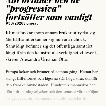
”progressiva”
fortsätter som vanligt
#50/2026
Signerat
Klimatforskare som annars brukar uttrycka sig
återhållsamt erkänner sig nu vara i chock.
Samtidigt befinner sig det offentliga samtalet
långt ifrån den katastrofala verklighet vi lever i,
skriver Alexandra Urisman Otto.
Europa kokar och brinner på samma gång. Hettan har
stängt Eiffeltornet
och lågorna står höga strax utanför
den franska huvudstaden. Hundratals människor har
dött i drunkningsolyckor och den senaste värmeböljan
(vi går redan in i sommarens tredje) kopplas till
tiotusentals för tidiga
dödsfall
.