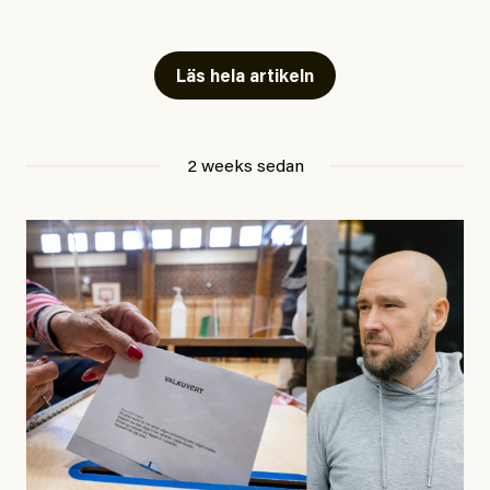
publicerat två artiklar som vi gärna vill kommentera.
Artiklarna väcker flera frågor: Vem är det som ETC
skriver för? Vad betyder det att vara en ”röd, grön och
Läs hela artikeln
oberoende” tidning? Och vad är egentligen bra
journalistik?
2 weeks sedan
Den första artikeln publicerades den 10 mars 2026.
Titeln är
”Mystiska mannen förföljde ministern –
utpekas som israelisk infiltratör”
. Enligt ingressen
handlar artikeln om en person vars ”bakgrund skapar
splittring och oro i rörelsen”. Problemet är att artikeln
skapar betydligt mer oro i palestinarörelsen – och den
oberoende vänstern – än den porträtterade personen
eller dess bakgrund.
Det finns en väldigt enkel regel inom alla politiska
rörelser när det gäller misstänkta infiltratörer: