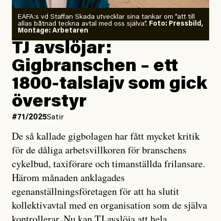
EAFA:s vd Staffan Skada utvecklar sina tankar om ”att till
allas båtnad teckna avtal med oss själva”.
Foto: Pressbild,
Montage: Arbetaren
TJ avslöjar:
Gigbranschen – ett
1800-talslajv som gick
överstyr
#71/2025
Satir
De så kallade gigbolagen har fått mycket kritik
för de dåliga arbetsvillkoren för branschens
cykelbud, taxiförare och timanställda frilansare.
Härom månaden anklagades
egenanställningsföretagen för att ha slutit
kollektivavtal med en organisation som de själva
kontrollerar. Nu kan TJ avslöja att hela