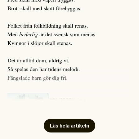
Brott skall med skott förebyggas.
Folket från folkbildning skall renas.
Med
hederlig
är det svensk som menas.
Kvinnor i slöjor skall stenas.
Det är alltid dom, aldrig vi.
Så spelas den här tidens melodi.
Fängslade barn gör dig fri.
#54/2026
Kultur
Snart skrivs boken ”Barn i
fängelse”
Läs hela artikeln