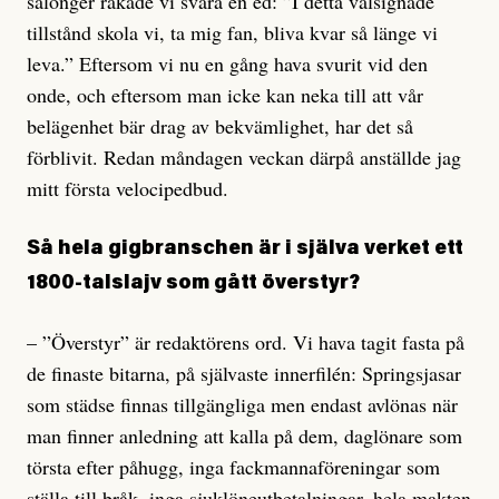
salonger råkade vi svära en ed: ”I detta välsignade
tillstånd skola vi, ta mig fan, bliva kvar så länge vi
leva.” Eftersom vi nu en gång hava svurit vid den
onde, och eftersom man icke kan neka till att vår
belägenhet bär drag av bekvämlighet, har det så
förblivit. Redan måndagen veckan därpå anställde jag
mitt första velocipedbud.
Så hela gigbranschen är i själva verket ett
1800-talslajv som gått överstyr?
– ”Överstyr” är redaktörens ord. Vi hava tagit fasta på
de finaste bitarna, på självaste innerfilén: Springsjasar
som städse finnas tillgängliga men endast avlönas när
man finner anledning att kalla på dem, daglönare som
törsta efter påhugg, inga fackmannaföreningar som
ställa till bråk, inga sjuklöneutbetalningar, hela makten