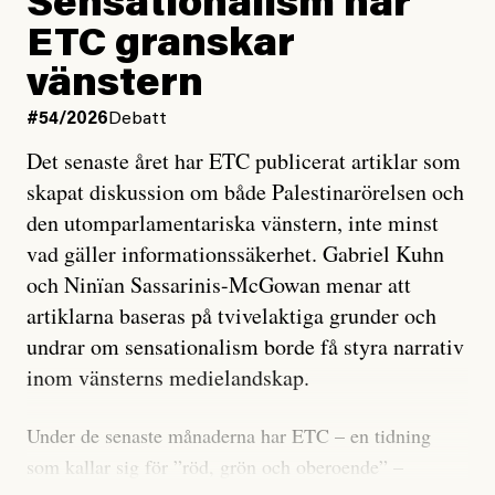
Sensationalism när
ETC granskar
vänstern
#54/2026
Debatt
Det senaste året har ETC publicerat artiklar som
skapat diskussion om både Palestinarörelsen och
den utomparlamentariska vänstern, inte minst
vad gäller informationssäkerhet. Gabriel Kuhn
och Ninïan Sassarinis-McGowan menar att
artiklarna baseras på tvivelaktiga grunder och
undrar om sensationalism borde få styra narrativ
inom vänsterns medielandskap.
Under de senaste månaderna har ETC – en tidning
som kallar sig för ”röd, grön och oberoende” –