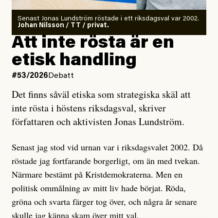
Antingen har en bevis på att de är infiltratörer, och då
Senast Jonas Lundström röstade i ett riksdagsval var 2002.
ska en gå ut med det så fort det bara går för att skydda
Johan Nilsson / TT / privat.
rörelsen. Eller så har en inga bevis, bara misstankar,
Att inte rösta är en
och då ska en efterforska diskret, just för att inte skapa
etisk handling
oro inom rörelsen.
#53/2026
Debatt
Artikeln undersöker inte, som ETC påstår, ”vad som
Det finns såväl etiska som strategiska skäl att
är sant, vad som är rykten”, utan den bidrar bara till
inte rösta i höstens riksdagsval, skriver
ännu mer ryktesspridning. Det finns inte ett enda bevis
författaren och aktivisten Jonas Lundström.
på eller ens ett övertygande argument för att den
misstänkta personen är en infiltratör. Det som läsaren
Senast jag stod vid urnan var i riksdagsvalet 2002. Då
får veta är att personen har ändrat sina politiska åsikter
röstade jag fortfarande borgerligt, om än med tvekan.
under åren, att den har raderat tidigare innehåll på sina
Närmare bestämt på Kristdemokraterna. Men en
sociala medier, att artikelns författare inte förstår sig
politisk ommålning av mitt liv hade börjat. Röda,
på personens ekonomi och att det tydligen finns
gröna och svarta färger tog över, och några år senare
anonyma röster inom rörelsen som säger saker som
skulle jag känna skam över mitt val.