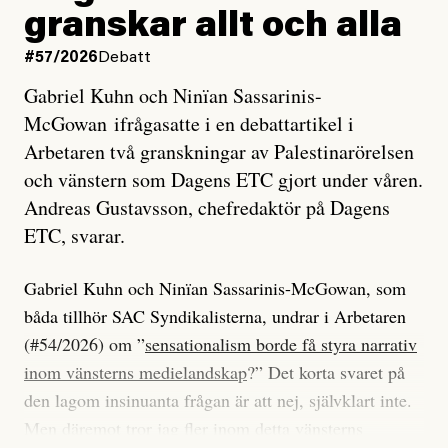
granskar allt och alla
#57/2026
Debatt
Gabriel Kuhn och Ninïan Sassarinis-
McGowan ifrågasatte i en debattartikel i
Arbetaren två granskningar av Palestinarörelsen
och vänstern som Dagens ETC gjort under våren.
Andreas Gustavsson, chefredaktör på Dagens
ETC, svarar.
Gabriel Kuhn och Ninïan Sassarinis-McGowan, som
båda tillhör SAC Syndikalisterna, undrar i Arbetaren
(#54/2026) om ”
sensationalism borde få styra narrativ
inom vänsterns medielandskap
?” Det korta svaret på
den lagom insinuanta frågan är att nej, självklart inte.
Men däremot tror jag fler inom detta vänsterns