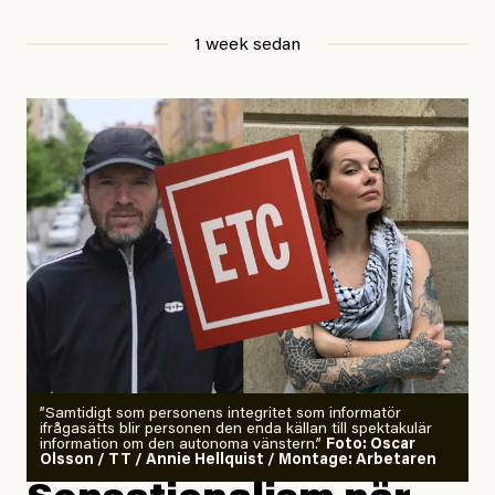
Jesper Lundby
1 week sedan
Publicerad
29 July, 2026
Uppdaterad
29 July, 2026
”Samtidigt som personens integritet som informatör
ifrågasätts blir personen den enda källan till spektakulär
information om den autonoma vänstern.”
Foto: Oscar
Olsson / TT / Annie Hellquist / Montage: Arbetaren