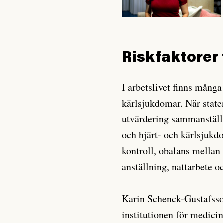
Riskfaktorer f
I arbetslivet finns många
kärlsjukdomar. När state
utvärdering sammanställ
och hjärt- och kärlsjuk
kontroll, obalans mellan
anställning, nattarbete o
Karin Schenck-Gustafsson
institutionen för medicin