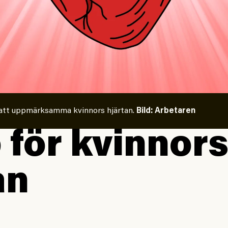
r att uppmärksamma kvinnors hjärtan.
Bild: Arbetaren
för kvinnor
an