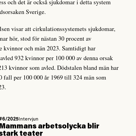
cess och det är också sjukdomar i detta system
dsorsaken Sverige.
elsen visar att cirkulationssystemets sjukdomar,
mar hör, stod för nästan 30 procent av
e kvinnor och män 2023. Samtidigt har
 avled 932 kvinnor per 100 000 av denna orsak
 213 kvinnor som avled. Dödstalen bland män har
0 fall per 100 000 år 1969 till 324 män som
23.
#6/2025
Intervjun
Mammans arbetsolycka blir
stark teater