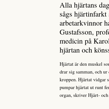
Alla hjärtans da
sågs hjärtinfark
arbetarkvinnor h
Gustafsson, profe
medicin på Karol
hjärtan och köns
Hjärtat är den muskel so
drar sig samman, och ur
kroppen. Hjärtat vidgar s
pumpar hjärtat ut runt fe
organ, skriver Hjärt- oc