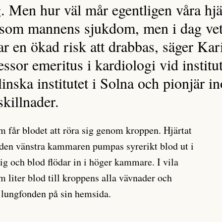
g. Men hur väl mår egentligen våra hjä
t som mannens sjukdom, men i dag vet 
ar en ökad risk att drabbas, säger Ka
ssor emeritus i kardiologi vid institu
inska institutet i Solna och pionjär 
skillnader.
m får blodet att röra sig genom kroppen. Hjärtat
 den vänstra kammaren pumpas syrerikt blod ut i
ig och blod flödar in i höger kammare. I vila
m liter blod till kroppens alla vävnader och
h lungfonden på sin hemsida.