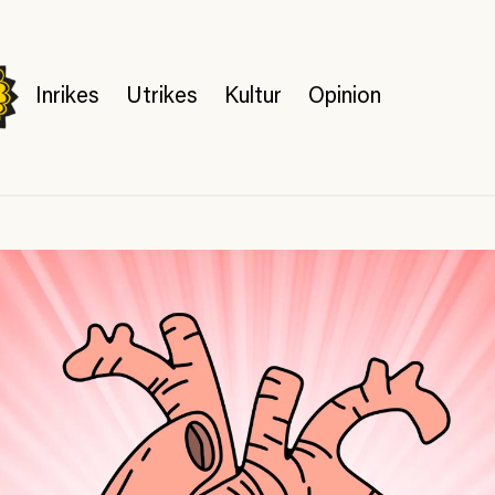
Inrikes
Utrikes
Kultur
Opinion