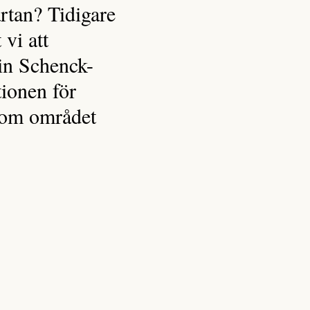
rtan? Tidigare
vi att
rin Schenck-
tionen för
inom området