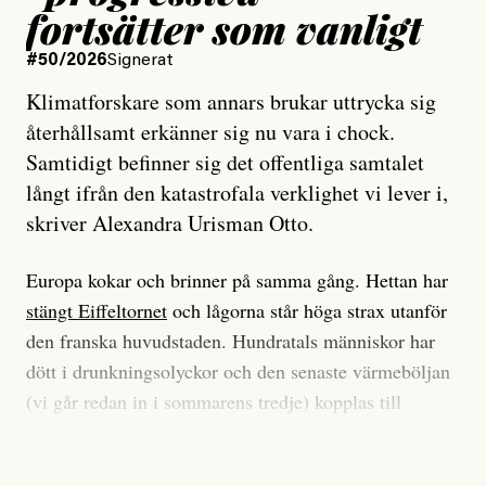
fortsätter som vanligt
#50/2026
Signerat
Klimatforskare som annars brukar uttrycka sig
återhållsamt erkänner sig nu vara i chock.
Samtidigt befinner sig det offentliga samtalet
långt ifrån den katastrofala verklighet vi lever i,
skriver Alexandra Urisman Otto.
Europa kokar och brinner på samma gång. Hettan har
stängt Eiffeltornet
och lågorna står höga strax utanför
den franska huvudstaden. Hundratals människor har
dött i drunkningsolyckor och den senaste värmeböljan
(vi går redan in i sommarens tredje) kopplas till
tiotusentals för tidiga
dödsfall
.