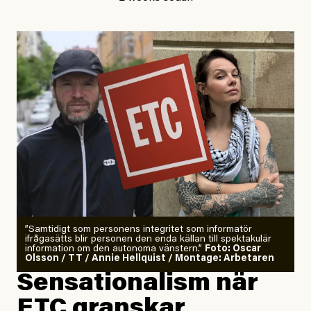
Publicerad
29 July, 2026
Uppdaterad
29 July, 2026
”Samtidigt som personens integritet som informatör
ifrågasätts blir personen den enda källan till spektakulär
information om den autonoma vänstern.”
Foto: Oscar
Olsson / TT / Annie Hellquist / Montage: Arbetaren
Sensationalism när
ETC granskar