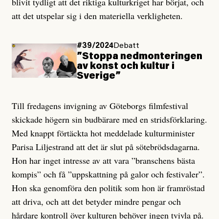
blivit tydligt att det riktiga kulturkriget har börjat, och
att det utspelar sig i den materiella verkligheten.
#39/2024
Debatt
”Stoppa ned­monteringen
av konst och kultur i
Sverige”
Till fredagens invigning av Göteborgs filmfestival
skickade högern sin budbärare med en stridsförklaring.
Med knappt förtäckta hot meddelade kulturminister
Parisa Liljestrand att det är slut på sötebrödsdagarna.
Hon har inget intresse av att vara ”branschens bästa
kompis” och få ”uppskattning på galor och festivaler”.
Hon ska genomföra den politik som hon är framröstad
att driva, och att det betyder mindre pengar och
hårdare kontroll över kulturen behöver ingen tvivla på.