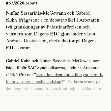
#57/2026
Debatt
Ninïan Sassarinis-McGowann och Gabriel
Kuhn ifrågasatte i en debattartikel i Arbetaren
två granskningar av Palestinarörelsen och
vänstern som Dagens ETC gjort under våren.
Andreas Gustavsson, chefredaktör på Dagens
ETC, svarar.
Gabriel Kuhn och Ninïan Sassarinis-McGowan, som
båda tillhör SAC Syndikalisterna, undrar i Arbetaren
(#54/2026) om ”
sensationalism borde få styra narrativ
inom vänsterns medielandskap
?” Det korta svaret på
den lagom insinuanta frågan är att nej, självklart inte.
Men däremot tror jag fler inom detta vänsterns
medielandskap skulle må bra av en sund populism, i
betydelsen att göra avslöjande och undersökande