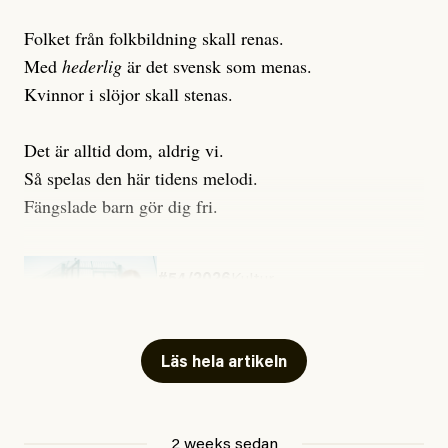
Folket från folkbildning skall renas.
Med
hederlig
är det svensk som menas.
Kvinnor i slöjor skall stenas.
Det är alltid dom, aldrig vi.
Så spelas den här tidens melodi.
Fängslade barn gör dig fri.
#54/2026
Kultur
Snart skrivs boken ”Barn i
fängelse”
Läs hela artikeln
Jesper Lundby
2 weeks sedan