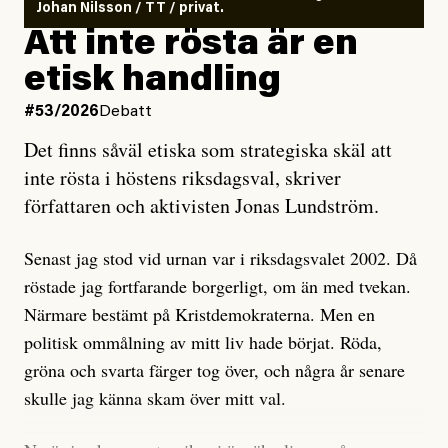
ska en gå ut med det så fort det bara går för att skydda
Johan Nilsson / TT / privat.
rörelsen. Eller så har en inga bevis, bara misstankar,
Att inte rösta är en
och då ska en efterforska diskret, just för att inte skapa
etisk handling
oro inom rörelsen.
#53/2026
Debatt
Artikeln undersöker inte, som ETC påstår, ”vad som
Det finns såväl etiska som strategiska skäl att
är sant, vad som är rykten”, utan den bidrar bara till
inte rösta i höstens riksdagsval, skriver
ännu mer ryktesspridning. Det finns inte ett enda bevis
författaren och aktivisten Jonas Lundström.
på eller ens ett övertygande argument för att den
misstänkta personen är en infiltratör. Det som läsaren
Senast jag stod vid urnan var i riksdagsvalet 2002. Då
får veta är att personen har ändrat sina politiska åsikter
röstade jag fortfarande borgerligt, om än med tvekan.
under åren, att den har raderat tidigare innehåll på sina
Närmare bestämt på Kristdemokraterna. Men en
sociala medier, att artikelns författare inte förstår sig
politisk ommålning av mitt liv hade börjat. Röda,
på personens ekonomi och att det tydligen finns
gröna och svarta färger tog över, och några år senare
anonyma röster inom rörelsen som säger saker som
skulle jag känna skam över mitt val.
”Om du frågar mig så är han en infiltratör”. Det kan