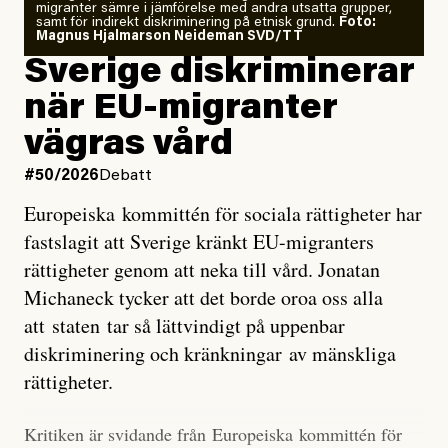
analyserat hur de olika klimatmodellerna bedömer
migranter sämre i jämförelse med andra utsatta grupper,
samt för indirekt diskriminering på etnisk grund.
Foto:
läget för hur den begynnande El Niño-händelsen ska
Magnus Hjalmarson Neideman SVD/TT
utveckla sig. El Niño är ett återkommande
Sverige diskriminerar
väderfenomen som uppstår när havsvattnet i delar av
när EU-migranter
Stilla havet blir ovanligt varmt. Det påverkar vädret
vägras vård
över stora delar av världen och under
våren
har
forskare allt oftare varnat för att den här El Niñon
#50/2026
Debatt
kommer att bli extrem.
Europeiska kommittén för sociala rättigheter har
fastslagit att Sverige kränkt EU-migranters
Det verkar vara en underdrift, menar nu Zeke
rättigheter genom att neka till vård. Jonatan
Hausfather.
Michaneck tycker att det borde oroa oss alla
att staten tar så lättvindigt på uppenbar
”Det ser ut som att årets El Niño inte bara med stor
diskriminering och kränkningar av mänskliga
sannolikhet kommer att bli den starkaste sedan
rättigheter.
tillförlitliga mätningar inleddes – den kan till och med
bli den starkaste med en verkligt häpnadsväckande
Kritiken är svidande från Europeiska kommittén för
marginal”, skriver han.