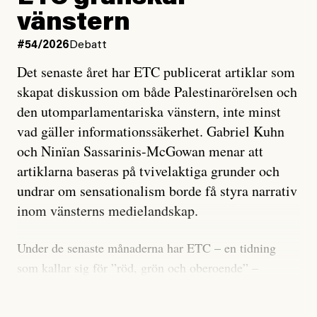
vänstern
#54/2026
Debatt
Det senaste året har ETC publicerat artiklar som
skapat diskussion om både Palestinarörelsen och
den utomparlamentariska vänstern, inte minst
vad gäller informationssäkerhet. Gabriel Kuhn
och Ninïan Sassarinis-McGowan menar att
artiklarna baseras på tvivelaktiga grunder och
undrar om sensationalism borde få styra narrativ
inom vänsterns medielandskap.
Under de senaste månaderna har ETC – en tidning
som kallar sig för ”röd, grön och oberoende” –
publicerat två artiklar som vi gärna vill kommentera.
Artiklarna väcker flera frågor: Vem är det som ETC