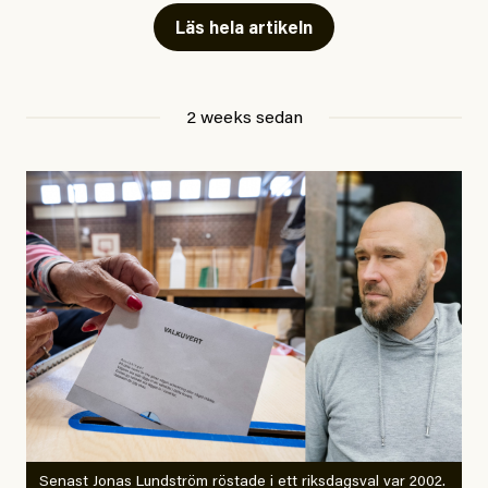
skriver för? Vad betyder det att vara en ”röd, grön och
Läs hela artikeln
oberoende” tidning? Och vad är egentligen bra
journalistik?
2 weeks sedan
Den första artikeln publicerades den 10 mars 2026.
Titeln är
”Mystiska mannen förföljde ministern –
utpekas som israelisk infiltratör”
. Enligt ingressen
handlar artikeln om en person vars ”bakgrund skapar
splittring och oro i rörelsen”. Problemet är att artikeln
skapar betydligt mer oro i palestinarörelsen – och den
oberoende vänstern – än den porträtterade personen
eller dess bakgrund.
Det finns en väldigt enkel regel inom alla politiska
rörelser när det gäller misstänkta infiltratörer:
Antingen har en bevis på att de är infiltratörer, och då
Senast Jonas Lundström röstade i ett riksdagsval var 2002.