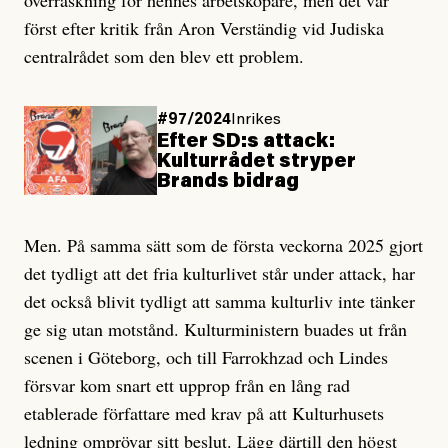
överraskning för hennes arbetsköpare, men det var
först efter kritik från Aron Verständig vid Judiska
centralrådet som den blev ett problem.
#97/2024
Inrikes
Efter SD:s attack:
Kulturrådet stryper
Brands bidrag
Men. På samma sätt som de första veckorna 2025 gjort
det tydligt att det fria kulturlivet står under attack, har
det också blivit tydligt att samma kulturliv inte tänker
ge sig utan motstånd. Kulturministern buades ut från
scenen i Göteborg, och till Farrokhzad och Lindes
försvar kom snart ett upprop från en lång rad
etablerade författare med krav på att Kulturhusets
ledning omprövar sitt beslut. Lägg därtill den högst