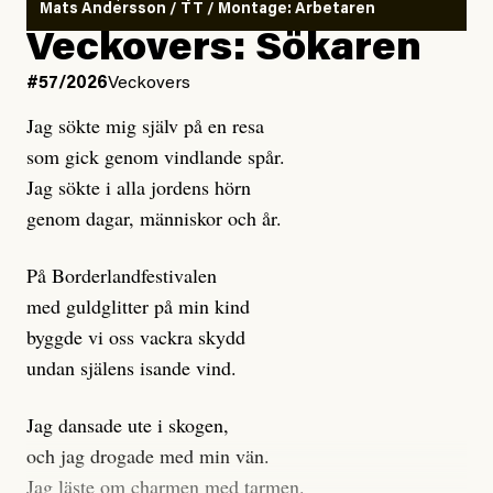
Mats Andersson / TT / Montage: Arbetaren
Kuhn och Sassarinis-McGowan hävdar att
Veckovers: Sökaren
Dagens ETC arbetar med ”opålitliga källor” för att
#57/2026
Veckovers
istället prioritera ”sensationalism och klickbete”. Nej,
Jag sökte mig själv på en resa
klickbete är inte intressant för Dagens ETC.
som gick genom vindlande spår.
Journalistiken är låst. En klatschig men korrekt rubrik
Jag sökte i alla jordens hörn
gör förhoppningsvis att en nyfiken beställer
genom dagar, människor och år.
prenumeration, men den avslutas sekunder senare om
inte journalistiken levererar substans. Självklart bygger
På Borderlandfestivalen
dessa granskningar på olika källor, alltifrån domar till
med guldglitter på min kind
en mängd intervjupersoner, inklusive generös
byggde vi oss vackra skydd
möjlighet att bemöta för såväl personen vars motiv att
undan själens isande vind.
engagera sig i Palestinarörelsen ifrågasätts som de
grupper där Säpo-resursen samlade in uppgifter.
Jag dansade ute i skogen,
Researchen är grundlig.
och jag drogade med min vän.
Jag läste om charmen med tarmen.