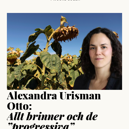
, aktivist och författare
Jonas Lundström
#23/2026
Intervjun
Jesper Lundby: ”Livet i sig
är ganska politiskt”
Jonas Lundström
Publicerad
24 July, 2026
Jesper Lundby
Publicerad
15 July, 2026
Uppdaterad
15 July, 2026
Alexandra Urisman
Otto:
Allt brinner och de
”progressiva”