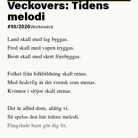
Veckovers: Tidens
Publicerad
3 August, 2026
Publicerad
6 August, 2026
melodi
Uppdaterad
3 August, 2026
Uppdaterad
6 August, 2026
#55/2026
Veckovers
Land skall med lag byggas.
Fred skall med vapen tryggas.
Brott skall med skott förebyggas.
Folket från folkbildning skall renas.
Med
hederlig
är det svensk som menas.
Kvinnor i slöjor skall stenas.
Det är alltid dom, aldrig vi.
Så spelas den här tidens melodi.
Fängslade barn gör dig fri.