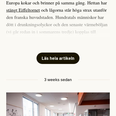
Europa kokar och brinner på samma gång. Hettan har
stängt Eiffeltornet
och lågorna står höga strax utanför
den franska huvudstaden. Hundratals människor har
dött i drunkningsolyckor och den senaste värmeböljan
(vi går redan in i sommarens tredje) kopplas till
tiotusentals för tidiga
dödsfall
.
Har du också panik i hettan? Känns det som en
mardröm? Bra, allt annat vore fullständigt orimligt.
Läs hela artikeln
Klimatforskaren Zeke Hausfather
skrev
på måndagen
att han brukar vara ganska återhållsam när han
3 weeks sedan
diskuterar klimatdata. Bara en enda gång – i
september 2023, när de globala temperaturerna för
månaden visade sig vara hela 0,5 °C varmare än någon
tidigare septembermånad – har han blivit chockad.