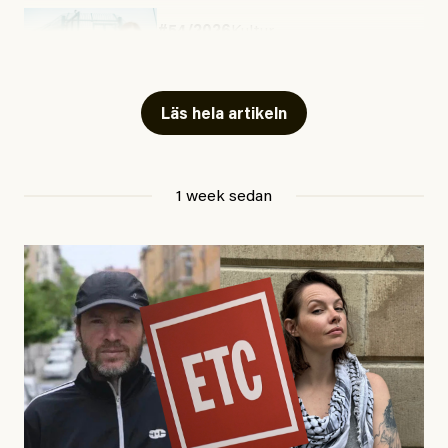
#54/2026
Kultur
Snart skrivs boken ”Barn i
fängelse”
Läs hela artikeln
Jesper Lundby
1 week sedan
Publicerad
29 July, 2026
Uppdaterad
29 July, 2026