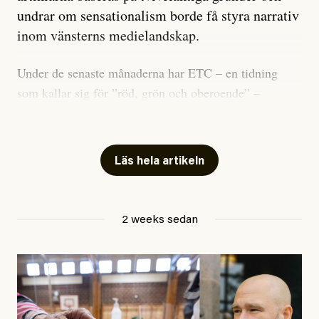
undrar om sensationalism borde få styra narrativ
inom vänsterns medielandskap.
Under de senaste månaderna har ETC – en tidning
som kallar sig för ”röd, grön och oberoende” –
publicerat två artiklar som vi gärna vill kommentera.
Artiklarna väcker flera frågor: Vem är det som ETC
skriver för? Vad betyder det att vara en ”röd, grön och
Läs hela artikeln
oberoende” tidning? Och vad är egentligen bra
journalistik?
2 weeks sedan
Den första artikeln publicerades den 10 mars 2026.
Titeln är
”Mystiska mannen förföljde ministern –
utpekas som israelisk infiltratör”
. Enligt ingressen
handlar artikeln om en person vars ”bakgrund skapar
splittring och oro i rörelsen”. Problemet är att artikeln