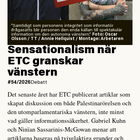
”Samtidigt som personens integritet som informatör
ifrågasätts blir personen den enda källan till spektakulär
information om den autonoma vänstern.”
Foto: Oscar
Olsson / TT / Annie Hellquist / Montage: Arbetaren
Sensationalism när
ETC granskar
vänstern
#54/2026
Debatt
Det senaste året har ETC publicerat artiklar som
skapat diskussion om både Palestinarörelsen och
den utomparlamentariska vänstern, inte minst
vad gäller informationssäkerhet. Gabriel Kuhn
och Ninïan Sassarinis-McGowan menar att
artiklarna baseras på tvivelaktiga grunder och