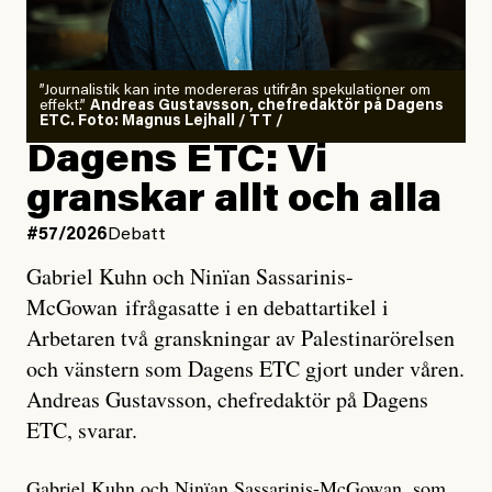
”Journalistik kan inte modereras utifrån spekulationer om
effekt.”
Andreas Gustavsson, chefredaktör på Dagens
ETC. Foto: Magnus Lejhall / TT /
Dagens ETC: Vi
granskar allt och alla
#57/2026
Debatt
Gabriel Kuhn och Ninïan Sassarinis-
McGowan ifrågasatte i en debattartikel i
Arbetaren två granskningar av Palestinarörelsen
och vänstern som Dagens ETC gjort under våren.
Andreas Gustavsson, chefredaktör på Dagens
ETC, svarar.
Gabriel Kuhn och Ninïan Sassarinis-McGowan, som