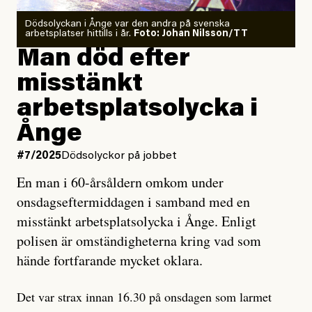
Dödsolyckan i Ånge var den andra på svenska
arbetsplatser hittills i år.
Foto: Johan Nilsson/TT
Man död efter
misstänkt
arbetsplatsolycka i
Ånge
#7/2025
Dödsolyckor på jobbet
En man i 60-årsåldern omkom under
onsdagseftermiddagen i samband med en
misstänkt arbetsplatsolycka i Ånge. Enligt
polisen är omständigheterna kring vad som
hände fortfarande mycket oklara.
Det var strax innan 16.30 på onsdagen som larmet