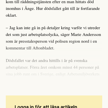
kom till räddningstjänsten efter en man hittats död
inomhus i Ånge. Hur dödsfallet gått till är fortfarande
oklart.
– Jag kan inte gå in på detaljer kring varför vi utreder
det som just arbetsplatsolycka, säger Marie Andersson
som är presstalesperson vid polisen region nord i en
kommentar till Aftonbladet.
Dödsfallet var det andra hittills i år på svenska
arbetsplatser. Förra året omkom minst 44 personer på
sina jobb runt om i Sverige, enligt Arbetsmiljöverkets
statistik.
Logga in för att läsa artikeln