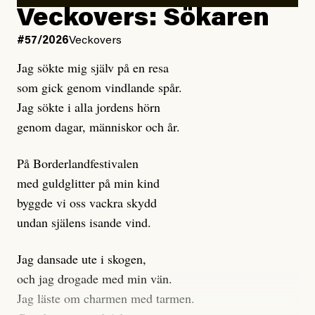
Kuhn och Sassarinis-McGowan hävdar att
Veckovers: Sökaren
Dagens ETC arbetar med ”opålitliga källor” för att
#57/2026
Veckovers
istället prioritera ”sensationalism och klickbete”. Nej,
Jag sökte mig själv på en resa
klickbete är inte intressant för Dagens ETC.
som gick genom vindlande spår.
Journalistiken är låst. En klatschig men korrekt rubrik
Jag sökte i alla jordens hörn
gör förhoppningsvis att en nyfiken beställer
genom dagar, människor och år.
prenumeration, men den avslutas sekunder senare om
inte journalistiken levererar substans. Självklart bygger
På Borderlandfestivalen
dessa granskningar på olika källor, alltifrån domar till
med guldglitter på min kind
en mängd intervjupersoner, inklusive generös
byggde vi oss vackra skydd
möjlighet att bemöta för såväl personen vars motiv att
undan själens isande vind.
engagera sig i Palestinarörelsen ifrågasätts som de
grupper där Säpo-resursen samlade in uppgifter.
Jag dansade ute i skogen,
Researchen är grundlig.
och jag drogade med min vän.
Jag läste om charmen med tarmen.
Möjligen är det egentligen inte journalistikens metod