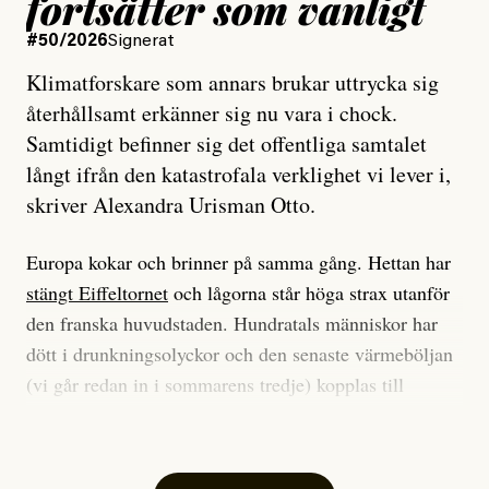
fortsätter som vanligt
#50/2026
Signerat
Klimatforskare som annars brukar uttrycka sig
återhållsamt erkänner sig nu vara i chock.
Samtidigt befinner sig det offentliga samtalet
långt ifrån den katastrofala verklighet vi lever i,
skriver Alexandra Urisman Otto.
Europa kokar och brinner på samma gång. Hettan har
stängt Eiffeltornet
och lågorna står höga strax utanför
den franska huvudstaden. Hundratals människor har
dött i drunkningsolyckor och den senaste värmeböljan
(vi går redan in i sommarens tredje) kopplas till
tiotusentals för tidiga
dödsfall
.
Har du också panik i hettan? Känns det som en