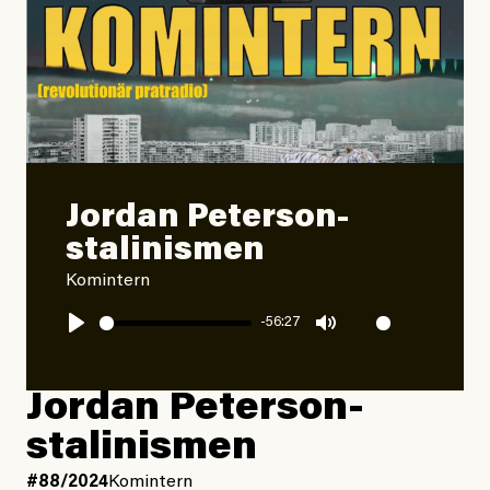
Jordan Peterson-
stalinismen
Komintern
-56:27
Play
Mute
Jordan Peterson-
stalinismen
#88/2024
Komintern