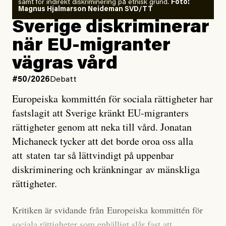
samt för indirekt diskriminering på etnisk grund.
Foto:
läget för hur den begynnande El Niño-händelsen ska
Magnus Hjalmarson Neideman SVD/TT
utveckla sig. El Niño är ett återkommande
Sverige diskriminerar
väderfenomen som uppstår när havsvattnet i delar av
när EU-migranter
Stilla havet blir ovanligt varmt. Det påverkar vädret
vägras vård
över stora delar av världen och under
våren
har
forskare allt oftare varnat för att den här El Niñon
#50/2026
Debatt
kommer att bli extrem.
Europeiska kommittén för sociala rättigheter har
fastslagit att Sverige kränkt EU-migranters
Det verkar vara en underdrift, menar nu Zeke
rättigheter genom att neka till vård. Jonatan
Hausfather.
Michaneck tycker att det borde oroa oss alla
att staten tar så lättvindigt på uppenbar
”Det ser ut som att årets El Niño inte bara med stor
diskriminering och kränkningar av mänskliga
sannolikhet kommer att bli den starkaste sedan
rättigheter.
tillförlitliga mätningar inleddes – den kan till och med
bli den starkaste med en verkligt häpnadsväckande
Kritiken är svidande från Europeiska kommittén för
marginal”, skriver han.
sociala rättigheter som enhälligt slår fast att