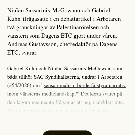
Ninïan Sassarinis-McGowann och Gabriel
Kuhn ifrågasatte i en debattartikel i Arbetaren
två granskningar av Palestinarörelsen och
vänstern som Dagens ETC gjort under våren.
Andreas Gustavsson, chefredaktör på Dagens
ETC, svarar.
Gabriel Kuhn och Ninïan Sassarinis-McGowan, som
båda tillhör SAC Syndikalisterna, undrar i Arbetaren
(#54/2026) om ”
sensationalism borde få styra narrativ
inom vänsterns medielandskap
?” Det korta svaret på
den lagom insinuanta frågan är att nej, självklart inte.
Men däremot tror jag fler inom detta vänsterns
medielandskap skulle må bra av en sund populism, i
betydelsen att göra avslöjande och undersökande