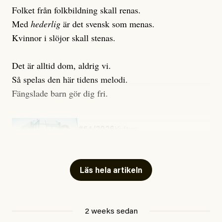
Folket från folkbildning skall renas.
Med
hederlig
är det svensk som menas.
Kvinnor i slöjor skall stenas.
Det är alltid dom, aldrig vi.
Så spelas den här tidens melodi.
Fängslade barn gör dig fri.
#54/2026
Kultur
Snart skrivs boken ”Barn i
fängelse”
Läs hela artikeln
Jesper Lundby
2 weeks sedan
Publicerad
29 July, 2026