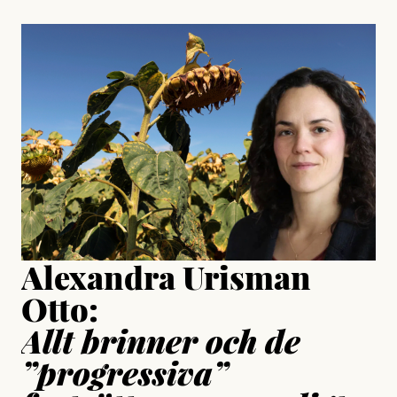
, aktivist och författare
Jonas Lundström
#23/2026
Intervjun
Jesper Lundby: ”Livet i sig
är ganska politiskt”
Jonas Lundström
Publicerad
24 July, 2026
Jesper Lundby
Publicerad
15 July, 2026
Uppdaterad
15 July, 2026
Alexandra Urisman
Otto:
Allt brinner och de
”progressiva”