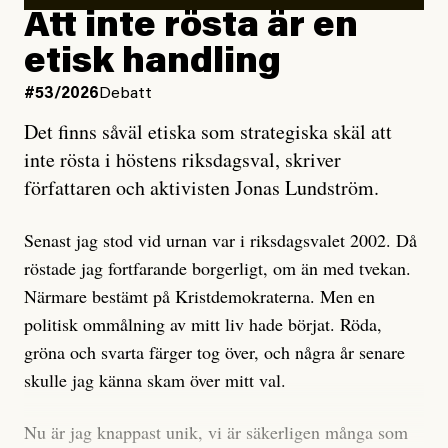
rörelsen. Eller så har en inga bevis, bara misstankar,
Att inte rösta är en
och då ska en efterforska diskret, just för att inte skapa
etisk handling
oro inom rörelsen.
#53/2026
Debatt
Artikeln undersöker inte, som ETC påstår, ”vad som
Det finns såväl etiska som strategiska skäl att
är sant, vad som är rykten”, utan den bidrar bara till
inte rösta i höstens riksdagsval, skriver
ännu mer ryktesspridning. Det finns inte ett enda bevis
författaren och aktivisten Jonas Lundström.
på eller ens ett övertygande argument för att den
misstänkta personen är en infiltratör. Det som läsaren
Senast jag stod vid urnan var i riksdagsvalet 2002. Då
får veta är att personen har ändrat sina politiska åsikter
röstade jag fortfarande borgerligt, om än med tvekan.
under åren, att den har raderat tidigare innehåll på sina
Närmare bestämt på Kristdemokraterna. Men en
sociala medier, att artikelns författare inte förstår sig
politisk ommålning av mitt liv hade börjat. Röda,
på personens ekonomi och att det tydligen finns
gröna och svarta färger tog över, och några år senare
anonyma röster inom rörelsen som säger saker som
skulle jag känna skam över mitt val.
”Om du frågar mig så är han en infiltratör”. Det kan
anses vara anledningar att titta närmare på personen,
Nu är jag knappast unik, vi är säkerligen många som