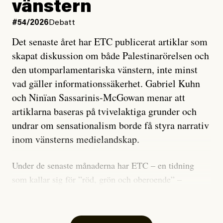
vänstern
#54/2026
Debatt
Det senaste året har ETC publicerat artiklar som
skapat diskussion om både Palestinarörelsen och
den utomparlamentariska vänstern, inte minst
vad gäller informationssäkerhet. Gabriel Kuhn
och Ninïan Sassarinis-McGowan menar att
artiklarna baseras på tvivelaktiga grunder och
undrar om sensationalism borde få styra narrativ
inom vänsterns medielandskap.
Under de senaste månaderna har ETC – en tidning
som kallar sig för ”röd, grön och oberoende” –
publicerat två artiklar som vi gärna vill kommentera.
Artiklarna väcker flera frågor: Vem är det som ETC
skriver för? Vad betyder det att vara en ”röd, grön och