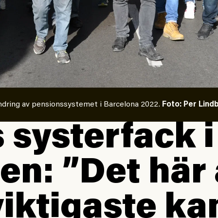
ändring av pensionssystemet i Barcelona 2022.
Foto: Per Lind
 systerfack i
en: ”Det här 
viktigaste k