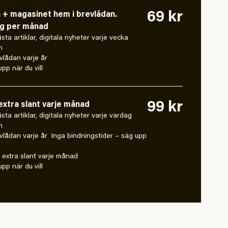
69 kr
n + magasinet hem i brevlådan.
ng per månad
låsta artiklar, digitala nyheter varje vecka
n
vlådan varje år
pp när du vill
99 kr
xtra slant varje månad
 låsta artiklar, digitala nyheter varje vardag
n
vlådan varje år Inga bindningstider – säg upp
extra slant varje månad
pp när du vill