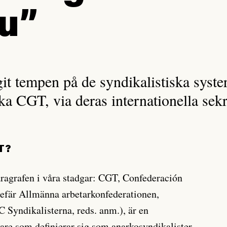
nu”
git tempen på de syndikalistiska syste
ska CGT, via deras internationella sek
GT?
paragrafen i våra stadgar: CGT, Confederación
gefär Allmänna arbetarkonfederationen,
Syndikalisterna, reds. anm.), är en
re som definierar sig som anarkosyndikalister.