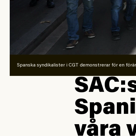
Spanska syndikalister i CGT demonstrerar för en för
SAC:s
Spani
våra 