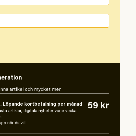
eration
 denna artikel och mycket mer
59 kr
n. Löpande kortbetalning per månad
låsta artiklar, digitala nyheter varje vecka
n
pp när du vill