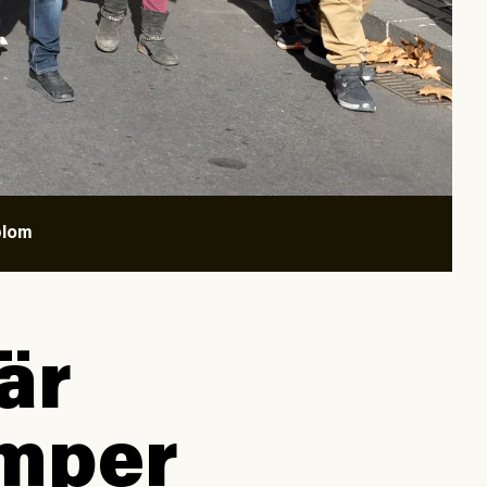
blom
är
amper