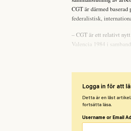
CGT är därmed baserad på
federalistisk, internation
– CGT är ett relativt nyt
Valencia 1984 i samband
splittrades.
Logga in för att lä
Detta är en låst artike
fortsätta läsa.
Username or Email A