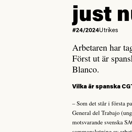
just 
#24/2024
Utrikes
Arbetaren har ta
Först ut är span
Blanco.
Vilka är spanska C
– Som det står i första 
General del Trabajo (un
motsvarande svenska SAC 
sammanslutning av arbeta