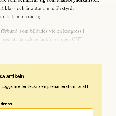
 klass och är autonom, självstyrd,
alistisk och frihetlig.
t förbund, som bildades vid en kongress i
 med att den äldre fackföreningen CNT
sa artikeln
l. Logga in eller teckna en prenumeration för att
ddress