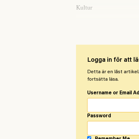
Kultur
Storstrejk kan lamslå H
Logga in för att lä
Detta är en låst artike
fortsätta läsa.
Username or Email A
Password