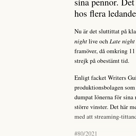
sina pennor. Det
hos flera ledand
Nu är det sluttittat på 
night
live och
Late night
framöver, då omkring 11 
strejk på obestämt tid.
Enligt facket Writers Gu
produktionsbolagen som 
dumpat lönerna för sina 
större vinster. Det här m
med att streaming-tittand
#80/2021