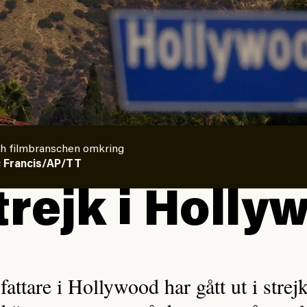
ch filmbranschen omkring
c Francis/AP/TT
trejk i Holly
ttare i Hollywood har gått ut i strej