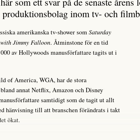
 här som ett svar på de senaste årens
e produktionsbolag inom tv- och film
klassiska amerikanska tv-shower som
Saturday
 with Jimmy Falloon
. Åtminstone för en tid
000 av Hollywoods manusförfattare tagits ut i
ild of America, WGA, har de stora
bland annat Netflix, Amazon och Disney
manusförfattare samtidigt som de tagit ut allt
ed hänvisning till att branschen förändrats i takt
et ökat.