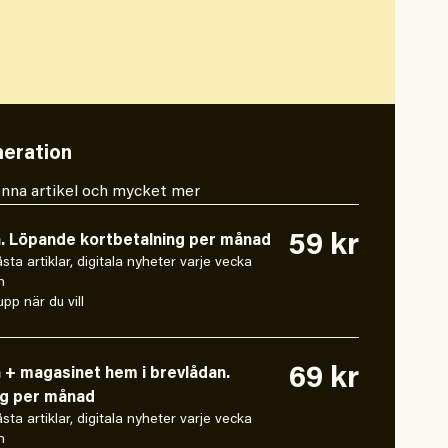
eration
 denna artikel och mycket mer
59 kr
n. Löpande kortbetalning per månad
låsta artiklar, digitala nyheter varje vecka
n
pp när du vill
69 kr
n + magasinet hem i brevlådan.
ng per månad
låsta artiklar, digitala nyheter varje vecka
n