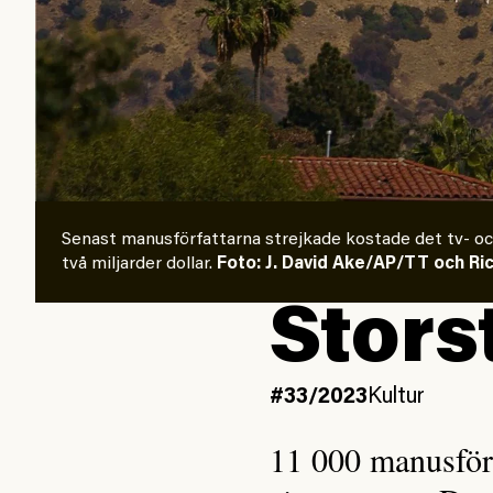
Senast manusförfattarna strejkade kostade det tv- o
två miljarder dollar.
Foto: J. David Ake/AP/TT och Ri
Stors
#33/2023
Kultur
11 000 manusförfa