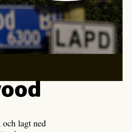
wood
k och lagt ned