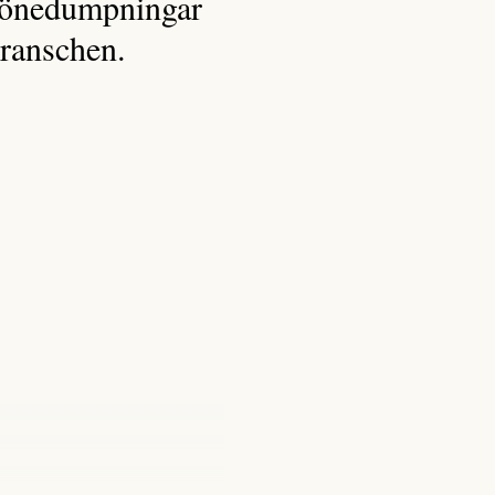
 lönedumpningar
branschen.