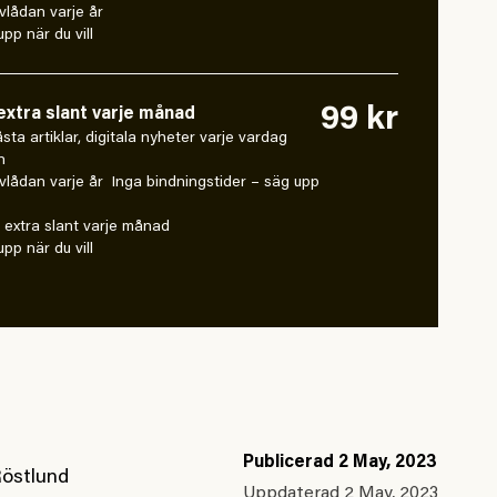
vlådan varje år
pp när du vill
99 kr
xtra slant varje månad
 låsta artiklar, digitala nyheter varje vardag
n
vlådan varje år Inga bindningstider – säg upp
extra slant varje månad
pp när du vill
Publicerad
2 May, 2023
Röstlund
Uppdaterad
2 May, 2023