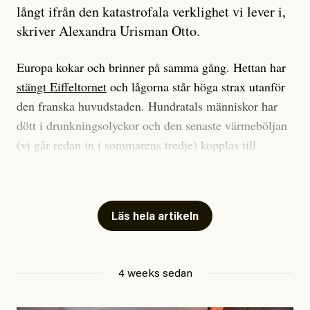
långt ifrån den katastrofala verklighet vi lever i,
skriver Alexandra Urisman Otto.
Europa kokar och brinner på samma gång. Hettan har
stängt Eiffeltornet
och lågorna står höga strax utanför
den franska huvudstaden. Hundratals människor har
dött i drunkningsolyckor och den senaste värmeböljan
(vi går redan in i sommarens tredje) kopplas till
tiotusentals för tidiga
dödsfall
.
Har du också panik i hettan? Känns det som en
mardröm? Bra, allt annat vore fullständigt orimligt.
Läs hela artikeln
Klimatforskaren Zeke Hausfather
skrev
på måndagen
att han brukar vara ganska återhållsam när han
4 weeks sedan
diskuterar klimatdata. Bara en enda gång – i