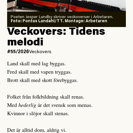
Poeten Jesper Lundby skriver veckoverser i Arbetaren.
Joel Kellgren
Foto: Pontus Lundahl/TT. Montage: Arbetaren
Debattartikel i Arbetaren
Veckovers: Tidens
Publicerad
3 August, 2026
Publicerad
6 August, 2026
melodi
Uppdaterad
3 August, 2026
Uppdaterad
7 August, 2026
#55/2026
Veckovers
Land skall med lag byggas.
Fred skall med vapen tryggas.
Brott skall med skott förebyggas.
Folket från folkbildning skall renas.
Med
hederlig
är det svensk som menas.
Kvinnor i slöjor skall stenas.
Det är alltid dom, aldrig vi.