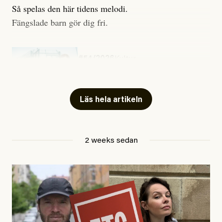
Så spelas den här tidens melodi.
Fängslade barn gör dig fri.
#54/2026
Kultur
Snart skrivs boken ”Barn i
fängelse”
Läs hela artikeln
Jesper Lundby
2 weeks sedan
Publicerad
29 July, 2026
Uppdaterad
29 July, 2026