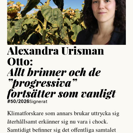
Jesper Lundby
Publicerad
15 July, 2026
Uppdaterad
15 July, 2026
Alexandra Urisman
Otto:
Allt brinner och de
”progressiva”
fortsätter som vanligt
#50/2026
Signerat
Klimatforskare som annars brukar uttrycka sig
återhållsamt erkänner sig nu vara i chock.
Samtidigt befinner sig det offentliga samtalet