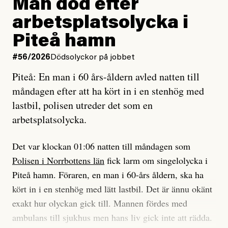
Man död efter
Jag lärde mig renovera
Vad betyder det att vara en röd, grön och oberoende
arbetsplatsolycka i
enligt uråldrig metod
tidning?
och lade min sista ungdom
Piteå hamn
på att laga en gammal bod.
Vad är bra journalistik?
#56/2026
Dödsolyckor på jobbet
Piteå: En man i 60 års-åldern avled natten till
Jag sökte ljuset och meningen,
Ett försök till korta svar som jag hoppas kan förtydliga
måndagen efter att ha kört in i en stenhög med
efter det som var rent, rätt och sant,
för Kuhn och Sassarinis-McGowan och andra hur jag
lastbil, polisen utreder det som en
och aldrig såg jag det klarare än
som chefredaktör ser på Dagens ETC:s uppdrag och
arbetsplatsolycka.
när jag ombord på bussen hjälpte en tant.
roll.
Det var klockan 01:06 natten till måndagen som
Vi skriver för våra läsare som vill bli informerade,
Polisen i Norrbottens län
fick larm om singelolycka i
#23/2026
Intervjun
överraskade, bekräftade, utmanade – och som kräver
Jesper Lundby: ”Livet i sig
Piteå hamn. Föraren, en man i 60-års åldern, ska ha
att vi granskar allt och alla.
är ganska politiskt”
kört in i en stenhög med lätt lastbil. Det är ännu okänt
exakt hur olyckan gick till. Mannen fördes med
Vi är som sagt en röd, grön och oberoende tidning.
ambulans till sjukhus men hans liv gick inte att rädda.
Det betyder en annan journalistik än vad du hittar i