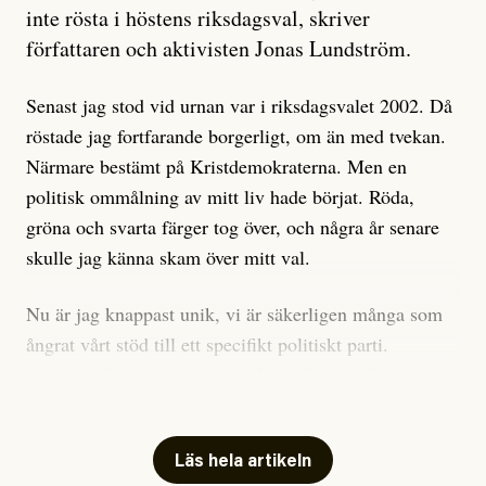
är sant, vad som är rykten”, utan den bidrar bara till
inte rösta i höstens riksdagsval, skriver
ännu mer ryktesspridning. Det finns inte ett enda bevis
författaren och aktivisten Jonas Lundström.
på eller ens ett övertygande argument för att den
misstänkta personen är en infiltratör. Det som läsaren
Senast jag stod vid urnan var i riksdagsvalet 2002. Då
får veta är att personen har ändrat sina politiska åsikter
röstade jag fortfarande borgerligt, om än med tvekan.
under åren, att den har raderat tidigare innehåll på sina
Närmare bestämt på Kristdemokraterna. Men en
sociala medier, att artikelns författare inte förstår sig
politisk ommålning av mitt liv hade börjat. Röda,
på personens ekonomi och att det tydligen finns
gröna och svarta färger tog över, och några år senare
anonyma röster inom rörelsen som säger saker som
skulle jag känna skam över mitt val.
”Om du frågar mig så är han en infiltratör”. Det kan
anses vara anledningar att titta närmare på personen,
Nu är jag knappast unik, vi är säkerligen många som
men ingenting av detta är tillräckligt för att hänga ut
ångrat vårt stöd till ett specifikt politiskt parti.
den. Personen nämns visserligen inte vid namn i
Avsevärt färre är de som fått kalla fötter inför
artikeln men är lätt att identifiera för alla som är aktiva
röstningen som sådan.
inom palestinarörelsen.
Mitt huvudargument för riksdagsvalsbojkott är etiskt.
Läs hela artikeln