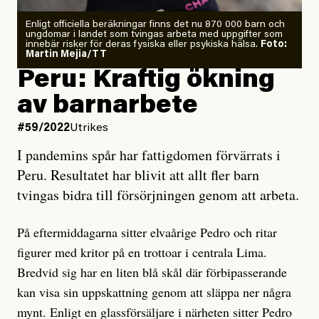
Enligt officiella beräkningar finns det nu 870 000 barn och
ungdomar i landet som tvingas arbeta med uppgifter som
innebär risker för deras fysiska eller psykiska hälsa.
Foto:
Martin Mejia/TT
Peru: Kraftig ökning
av barnarbete
#59/2022
Utrikes
I pandemins spår har fattigdomen förvärrats i
Peru. Resultatet har blivit att allt fler barn
tvingas bidra till försörjningen genom att arbeta.
På eftermiddagarna sitter elvaårige Pedro och ritar
figurer med kritor på en trottoar i centrala Lima.
Bredvid sig har en liten blå skål där förbipasserande
kan visa sin uppskattning genom att släppa ner några
mynt. Enligt en glassförsäljare i närheten sitter Pedro