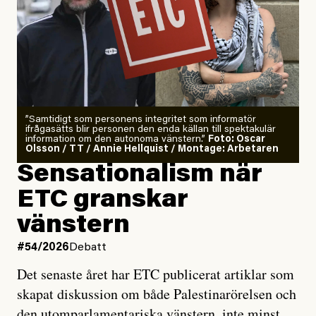
”Samtidigt som personens integritet som informatör
ifrågasätts blir personen den enda källan till spektakulär
information om den autonoma vänstern.”
Foto: Oscar
Olsson / TT / Annie Hellquist / Montage: Arbetaren
Sensationalism när
ETC granskar
vänstern
#54/2026
Debatt
Det senaste året har ETC publicerat artiklar som
skapat diskussion om både Palestinarörelsen och
den utomparlamentariska vänstern, inte minst