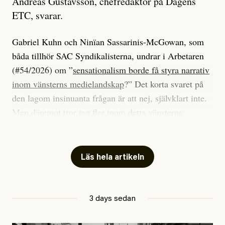
Andreas Gustavsson, chefredaktör på Dagens
ETC, svarar.
Gabriel Kuhn och Ninïan Sassarinis-McGowan, som
båda tillhör SAC Syndikalisterna, undrar i Arbetaren
(#54/2026) om ”
sensationalism borde få styra narrativ
inom vänsterns medielandskap
?” Det korta svaret på
den lagom insinuanta frågan är att nej, självklart inte.
Men däremot tror jag fler inom detta vänsterns
medielandskap skulle må bra av en sund populism, i
betydelsen att göra avslöjande och undersökande
journalistik som vänder sig till många snarare än att
Läs hela artikeln
jaga inbördes beundran. Det har i alla fall fungerat för
Dagens ETC.
3 days sedan
Det är två specifika artiklar som Kuhn och Sassarinis-
McGowan riktar sin kritik mot.