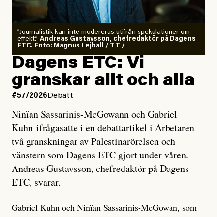
”Journalistik kan inte modereras utifrån spekulationer om
effekt.”
Andreas Gustavsson, chefredaktör på Dagens
ETC. Foto: Magnus Lejhall / TT /
Dagens ETC: Vi
granskar allt och alla
#57/2026
Debatt
Ninïan Sassarinis-McGowann och Gabriel
Kuhn ifrågasatte i en debattartikel i Arbetaren
två granskningar av Palestinarörelsen och
vänstern som Dagens ETC gjort under våren.
Andreas Gustavsson, chefredaktör på Dagens
ETC, svarar.
Gabriel Kuhn och Ninïan Sassarinis-McGowan, som