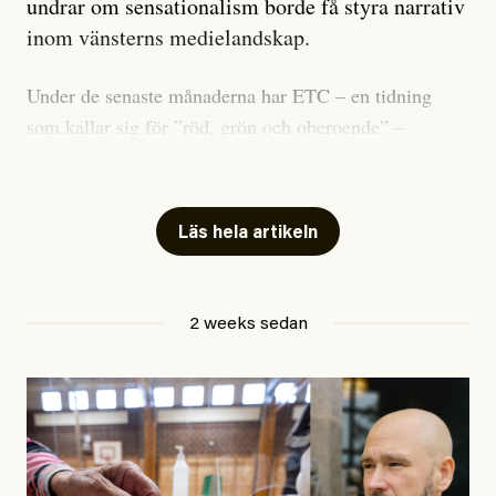
undrar om sensationalism borde få styra narrativ
inom vänsterns medielandskap.
Under de senaste månaderna har ETC – en tidning
som kallar sig för ”röd, grön och oberoende” –
publicerat två artiklar som vi gärna vill kommentera.
Artiklarna väcker flera frågor: Vem är det som ETC
skriver för? Vad betyder det att vara en ”röd, grön och
Läs hela artikeln
oberoende” tidning? Och vad är egentligen bra
journalistik?
2 weeks sedan
Den första artikeln publicerades den 10 mars 2026.
Titeln är
”Mystiska mannen förföljde ministern –
utpekas som israelisk infiltratör”
. Enligt ingressen
handlar artikeln om en person vars ”bakgrund skapar
splittring och oro i rörelsen”. Problemet är att artikeln
skapar betydligt mer oro i palestinarörelsen – och den