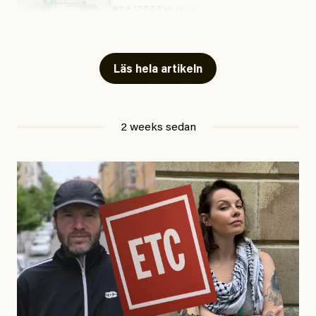
#54/2026
Kultur
Snart skrivs boken ”Barn i
fängelse”
Läs hela artikeln
Jesper Lundby
2 weeks sedan
Publicerad
29 July, 2026
Uppdaterad
29 July, 2026