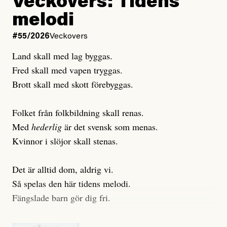
Veckovers: Tidens
Publicerad
3 August, 2026
Publicerad
6 August, 2026
melodi
Uppdaterad
3 August, 2026
Uppdaterad
7 August, 2026
#55/2026
Veckovers
Land skall med lag byggas.
Fred skall med vapen tryggas.
Brott skall med skott förebyggas.
Folket från folkbildning skall renas.
Med
hederlig
är det svensk som menas.
Kvinnor i slöjor skall stenas.
Det är alltid dom, aldrig vi.
Så spelas den här tidens melodi.
Fängslade barn gör dig fri.