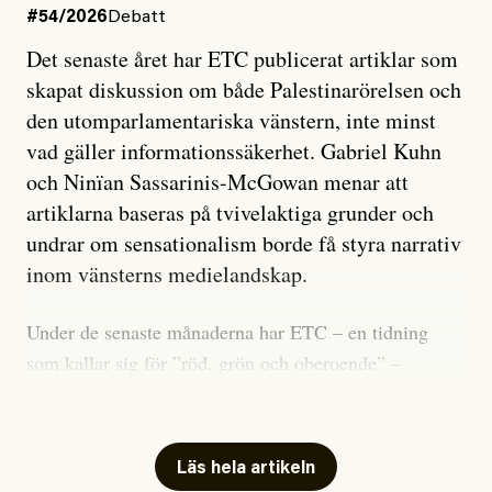
#54/2026
Debatt
Det senaste året har ETC publicerat artiklar som
skapat diskussion om både Palestinarörelsen och
den utomparlamentariska vänstern, inte minst
vad gäller informationssäkerhet. Gabriel Kuhn
och Ninïan Sassarinis-McGowan menar att
artiklarna baseras på tvivelaktiga grunder och
undrar om sensationalism borde få styra narrativ
inom vänsterns medielandskap.
Under de senaste månaderna har ETC – en tidning
som kallar sig för ”röd, grön och oberoende” –
publicerat två artiklar som vi gärna vill kommentera.
Artiklarna väcker flera frågor: Vem är det som ETC
skriver för? Vad betyder det att vara en ”röd, grön och
Läs hela artikeln
oberoende” tidning? Och vad är egentligen bra