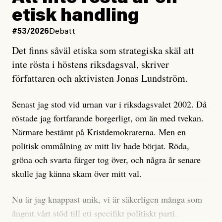
och då ska en efterforska diskret, just för att inte skapa
etisk handling
oro inom rörelsen.
#53/2026
Debatt
Artikeln undersöker inte, som ETC påstår, ”vad som
Det finns såväl etiska som strategiska skäl att
är sant, vad som är rykten”, utan den bidrar bara till
inte rösta i höstens riksdagsval, skriver
ännu mer ryktesspridning. Det finns inte ett enda bevis
författaren och aktivisten Jonas Lundström.
på eller ens ett övertygande argument för att den
misstänkta personen är en infiltratör. Det som läsaren
Senast jag stod vid urnan var i riksdagsvalet 2002. Då
får veta är att personen har ändrat sina politiska åsikter
röstade jag fortfarande borgerligt, om än med tvekan.
under åren, att den har raderat tidigare innehåll på sina
Närmare bestämt på Kristdemokraterna. Men en
sociala medier, att artikelns författare inte förstår sig
politisk ommålning av mitt liv hade börjat. Röda,
på personens ekonomi och att det tydligen finns
gröna och svarta färger tog över, och några år senare
anonyma röster inom rörelsen som säger saker som
skulle jag känna skam över mitt val.
”Om du frågar mig så är han en infiltratör”. Det kan
anses vara anledningar att titta närmare på personen,
Nu är jag knappast unik, vi är säkerligen många som
men ingenting av detta är tillräckligt för att hänga ut
ångrat vårt stöd till ett specifikt politiskt parti.