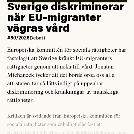
utveckla sig. El Niño är ett återkommande
Sverige diskriminerar
väderfenomen som uppstår när havsvattnet i delar av
när EU-migranter
Stilla havet blir ovanligt varmt. Det påverkar vädret
vägras vård
över stora delar av världen och under
våren
har
forskare allt oftare varnat för att den här El Niñon
#50/2026
Debatt
kommer att bli extrem.
Europeiska kommittén för sociala rättigheter har
fastslagit att Sverige kränkt EU-migranters
Det verkar vara en underdrift, menar nu Zeke
rättigheter genom att neka till vård. Jonatan
Hausfather.
Michaneck tycker att det borde oroa oss alla
att staten tar så lättvindigt på uppenbar
”Det ser ut som att årets El Niño inte bara med stor
diskriminering och kränkningar av mänskliga
sannolikhet kommer att bli den starkaste sedan
rättigheter.
tillförlitliga mätningar inleddes – den kan till och med
bli den starkaste med en verkligt häpnadsväckande
Kritiken är svidande från Europeiska kommittén för
marginal”, skriver han.
sociala rättigheter som enhälligt slår fast att
Sverige begått allvarliga människorättskränkningar när
Styrkan i El Niño går att förutspå genom att mäta