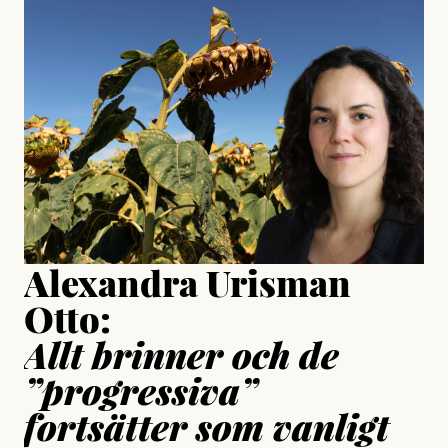
#23/2026
Intervjun
Jesper Lundby: ”Livet i sig
är ganska politiskt”
Jonas Lundström
Publicerad
24 July, 2026
Jesper Lundby
Publicerad
15 July, 2026
Uppdaterad
15 July, 2026
Alexandra Urisman
Otto:
Allt brinner och de
”progressiva”
fortsätter som vanligt