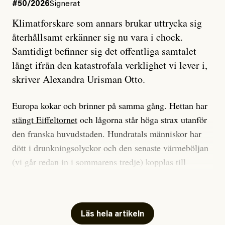
#50/2026
Signerat
Klimatforskare som annars brukar uttrycka sig
återhållsamt erkänner sig nu vara i chock.
Samtidigt befinner sig det offentliga samtalet
långt ifrån den katastrofala verklighet vi lever i,
skriver Alexandra Urisman Otto.
Europa kokar och brinner på samma gång. Hettan har
stängt Eiffeltornet
och lågorna står höga strax utanför
den franska huvudstaden. Hundratals människor har
dött i drunkningsolyckor och den senaste värmeböljan
(vi går redan in i sommarens tredje) kopplas till
tiotusentals för tidiga
dödsfall
.
Har du också panik i hettan? Känns det som en
mardröm? Bra, allt annat vore fullständigt orimligt.
Läs hela artikeln