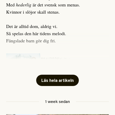
Med
hederlig
är det svensk som menas.
Kvinnor i slöjor skall stenas.
Det är alltid dom, aldrig vi.
Så spelas den här tidens melodi.
Fängslade barn gör dig fri.
#54/2026
Kultur
Snart skrivs boken ”Barn i
fängelse”
Läs hela artikeln
Jesper Lundby
1 week sedan
Publicerad
29 July, 2026
Uppdaterad
29 July, 2026