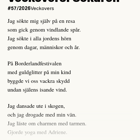
Dagens ETC arbetar med ”opålitliga källor” för att
#57/2026
Veckovers
istället prioritera ”sensationalism och klickbete”. Nej,
Jag sökte mig själv på en resa
klickbete är inte intressant för Dagens ETC.
som gick genom vindlande spår.
Journalistiken är låst. En klatschig men korrekt rubrik
Jag sökte i alla jordens hörn
gör förhoppningsvis att en nyfiken beställer
genom dagar, människor och år.
prenumeration, men den avslutas sekunder senare om
inte journalistiken levererar substans. Självklart bygger
På Borderlandfestivalen
dessa granskningar på olika källor, alltifrån domar till
med guldglitter på min kind
en mängd intervjupersoner, inklusive generös
byggde vi oss vackra skydd
möjlighet att bemöta för såväl personen vars motiv att
undan själens isande vind.
engagera sig i Palestinarörelsen ifrågasätts som de
grupper där Säpo-resursen samlade in uppgifter.
Jag dansade ute i skogen,
Researchen är grundlig.
och jag drogade med min vän.
Jag läste om charmen med tarmen.
Möjligen är det egentligen inte journalistikens metod
Gjorde yoga med Adriene.
som stör?