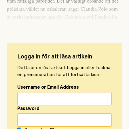
utan rättsliga påföljder. Det är väldigt oroande att det
polisiära våldet nu eskalerar, säger Claudia Polo som
är verksamhetsansvarig för Colombia vid Fonden för
mänskliga rättigheter till Arbetaren.
Logga in för att läsa artikeln
Detta är en låst artikel. Logga in eller teckna
en prenumeration för att fortsätta läsa.
Username or Email Address
Password