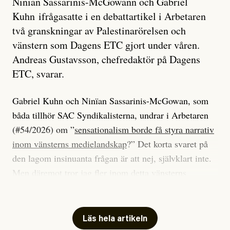
Ninïan Sassarinis-McGowann och Gabriel
Kuhn ifrågasatte i en debattartikel i Arbetaren
två granskningar av Palestinarörelsen och
vänstern som Dagens ETC gjort under våren.
Andreas Gustavsson, chefredaktör på Dagens
ETC, svarar.
Gabriel Kuhn och Ninïan Sassarinis-McGowan, som
båda tillhör SAC Syndikalisterna, undrar i Arbetaren
(#54/2026) om ”
sensationalism borde få styra narrativ
inom vänsterns medielandskap
?” Det korta svaret på
den lagom insinuanta frågan är att nej, självklart inte.
Men däremot tror jag fler inom detta vänsterns
medielandskap skulle må bra av en sund populism, i
betydelsen att göra avslöjande och undersökande
journalistik som vänder sig till många snarare än att
Läs hela artikeln