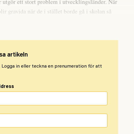
 utgör ett stort problem i utvecklingsländer. När
ir gravida när de i stället borde gå i skolan så
omiskt problem, understryker han.
sa artikeln
l. Logga in eller teckna en prenumeration för att
ddress