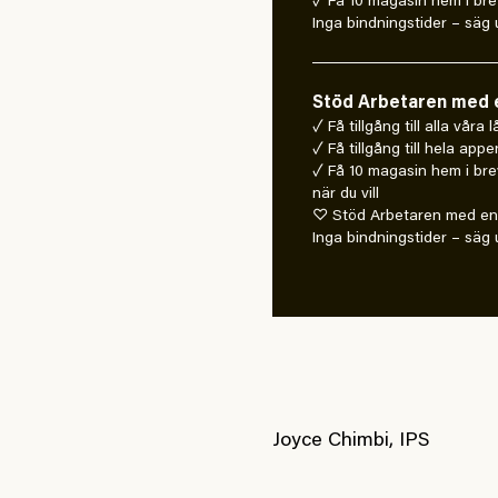
✓ Få 10 magasin hem i bre
Inga bindningstider – säg u
Stöd Arbetaren med e
✓ Få tillgång till alla våra
✓ Få tillgång till hela appe
✓ Få 10 magasin hem i bre
när du vill
♡ Stöd Arbetaren med en 
Inga bindningstider – säg u
Joyce Chimbi, IPS