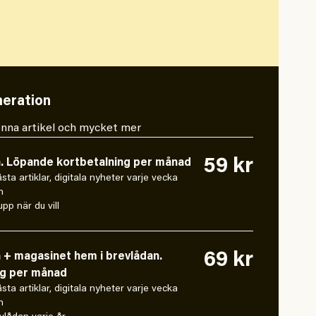
eration
 denna artikel och mycket mer
59 kr
n. Löpande kortbetalning per månad
låsta artiklar, digitala nyheter varje vecka
n
pp när du vill
69 kr
n + magasinet hem i brevlådan.
ng per månad
låsta artiklar, digitala nyheter varje vecka
n