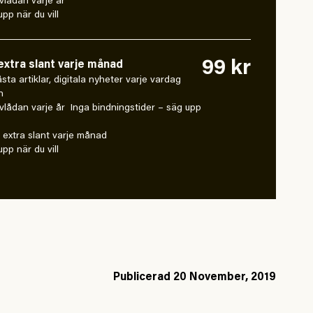
vlådan varje år
pp när du vill
99 kr
xtra slant varje månad
 låsta artiklar, digitala nyheter varje vardag
n
vlådan varje år Inga bindningstider – säg upp
extra slant varje månad
pp när du vill
Publicerad
20 November, 2019