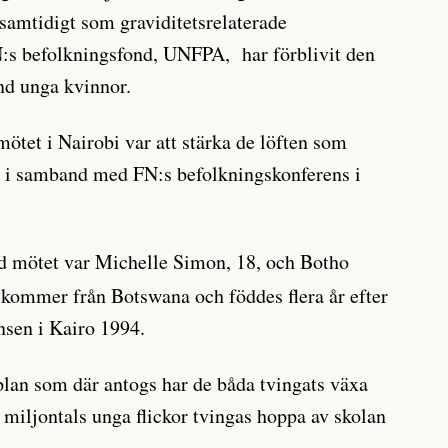
 samtidigt som graviditetsrelaterade
N:s befolkningsfond, UNFPA, har förblivit den
nd unga kvinnor.
tet i Nairobi var att stärka de löften som
n i samband med FN:s befolkningskonferens i
d mötet var Michelle Simon, 18, och Botho
kommer från Botswana och föddes flera år efter
nsen i Kairo 1994.
lan som där antogs har de båda tvingats växa
 miljontals unga flickor tvingas hoppa av skolan