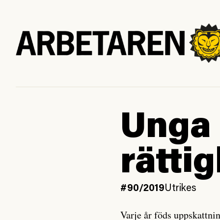
Unga 
rätti
#90/2019
Utrikes
Varje år föds uppskattni