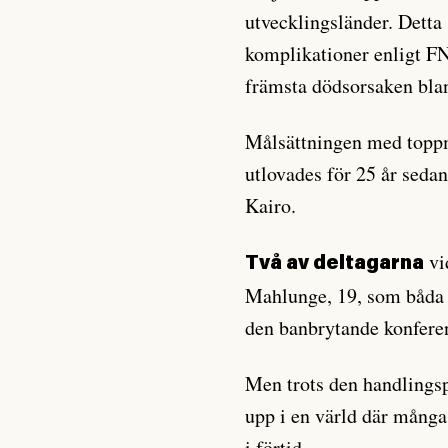
utvecklingsländer. Detta
komplikationer enligt F
främsta dödsorsaken bla
Målsättningen med toppmö
utlovades för 25 år seda
Kairo.
vi
Två av deltagarna
Mahlunge, 19, som båda 
den banbrytande konfere
Men trots den handlingsp
upp i en värld där många
i förtid.