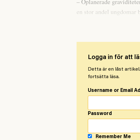
– Oplanerade graviditeter
en stor andel ungdomar bl
blir detta även ett ekon
Logga in för att lä
Detta är en låst artike
fortsätta läsa.
Username or Email A
Password
Remember Me