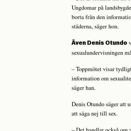
Ungdomar på landsbygden 
borta från den informatio
städerna, säger hon.
v
Även Denis Otundo
sexualundervisningen må
– Toppmötet visar tydli
information om sexualitet 
säger han.
Denis Otundo säger att u
att säga nej till sex.
– Det handlar också om at