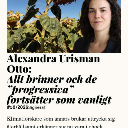
Publicerad
24 July, 2026
Jesper Lundby
Publicerad
15 July, 2026
Uppdaterad
15 July, 2026
Alexandra Urisman
Otto:
Allt brinner och de
”progressiva”
fortsätter som vanligt
#50/2026
Signerat
Klimatforskare som annars brukar uttrycka sig
återhållsamt erkänner sig nu vara i chock.