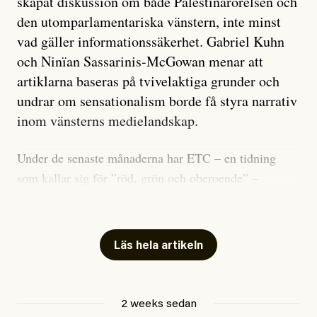
skapat diskussion om både Palestinarörelsen och
den utomparlamentariska vänstern, inte minst
vad gäller informationssäkerhet. Gabriel Kuhn
och Ninïan Sassarinis-McGowan menar att
artiklarna baseras på tvivelaktiga grunder och
undrar om sensationalism borde få styra narrativ
inom vänsterns medielandskap.
Under de senaste månaderna har ETC – en tidning
som kallar sig för ”röd, grön och oberoende” –
publicerat två artiklar som vi gärna vill kommentera.
Artiklarna väcker flera frågor: Vem är det som ETC
skriver för? Vad betyder det att vara en ”röd, grön och
Läs hela artikeln
oberoende” tidning? Och vad är egentligen bra
journalistik?
2 weeks sedan
Den första artikeln publicerades den 10 mars 2026.