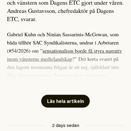
och vänstern som Dagens ETC gjort under våren.
Andreas Gustavsson, chefredaktör på Dagens
ETC, svarar.
Gabriel Kuhn och Ninïan Sassarinis-McGowan, som
båda tillhör SAC Syndikalisterna, undrar i Arbetaren
(#54/2026) om ”
sensationalism borde få styra narrativ
inom vänsterns medielandskap
?” Det korta svaret på
den lagom insinuanta frågan är att nej, självklart inte.
Men däremot tror jag fler inom detta vänsterns
medielandskap skulle må bra av en sund populism, i
betydelsen att göra avslöjande och undersökande
journalistik som vänder sig till många snarare än att
Läs hela artikeln
jaga inbördes beundran. Det har i alla fall fungerat för
Dagens ETC.
2 days sedan