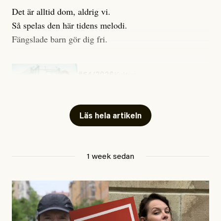
Det är alltid dom, aldrig vi.
Så spelas den här tidens melodi.
Fängslade barn gör dig fri.
#54/2026
Kultur
Snart skrivs boken ”Barn i
fängelse”
Läs hela artikeln
Jesper Lundby
1 week sedan
Publicerad
29 July, 2026
Uppdaterad
29 July, 2026