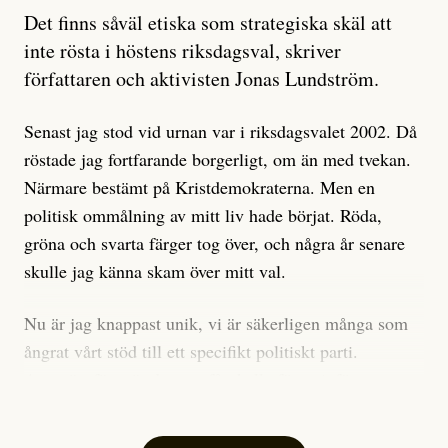
Artikeln undersöker inte, som ETC påstår, ”vad som
Det finns såväl etiska som strategiska skäl att
är sant, vad som är rykten”, utan den bidrar bara till
inte rösta i höstens riksdagsval, skriver
ännu mer ryktesspridning. Det finns inte ett enda bevis
författaren och aktivisten Jonas Lundström.
på eller ens ett övertygande argument för att den
misstänkta personen är en infiltratör. Det som läsaren
Senast jag stod vid urnan var i riksdagsvalet 2002. Då
får veta är att personen har ändrat sina politiska åsikter
röstade jag fortfarande borgerligt, om än med tvekan.
under åren, att den har raderat tidigare innehåll på sina
Närmare bestämt på Kristdemokraterna. Men en
sociala medier, att artikelns författare inte förstår sig
politisk ommålning av mitt liv hade börjat. Röda,
på personens ekonomi och att det tydligen finns
gröna och svarta färger tog över, och några år senare
anonyma röster inom rörelsen som säger saker som
skulle jag känna skam över mitt val.
”Om du frågar mig så är han en infiltratör”. Det kan
anses vara anledningar att titta närmare på personen,
Nu är jag knappast unik, vi är säkerligen många som
men ingenting av detta är tillräckligt för att hänga ut
ångrat vårt stöd till ett specifikt politiskt parti.
den. Personen nämns visserligen inte vid namn i
Avsevärt färre är de som fått kalla fötter inför
artikeln men är lätt att identifiera för alla som är aktiva
röstningen som sådan.
inom palestinarörelsen.