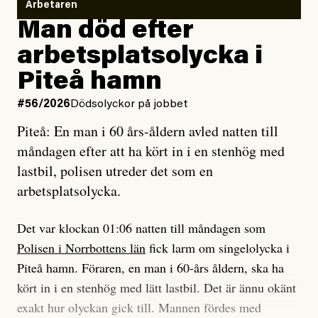
så säger jag tvärtemot.
Vem är det som Dagens ETC skriver för?
Arbetaren
Man död efter
Jag lärde mig renovera
Vad betyder det att vara en röd, grön och oberoende
arbetsplatsolycka i
enligt uråldrig metod
tidning?
och lade min sista ungdom
Piteå hamn
på att laga en gammal bod.
Vad är bra journalistik?
#56/2026
Dödsolyckor på jobbet
Piteå: En man i 60 års-åldern avled natten till
Jag sökte ljuset och meningen,
Ett försök till korta svar som jag hoppas kan förtydliga
måndagen efter att ha kört in i en stenhög med
efter det som var rent, rätt och sant,
för Kuhn och Sassarinis-McGowan och andra hur jag
lastbil, polisen utreder det som en
och aldrig såg jag det klarare än
som chefredaktör ser på Dagens ETC:s uppdrag och
arbetsplatsolycka.
när jag ombord på bussen hjälpte en tant.
roll.
Det var klockan 01:06 natten till måndagen som
Vi skriver för våra läsare som vill bli informerade,
Polisen i Norrbottens län
fick larm om singelolycka i
#23/2026
Intervjun
överraskade, bekräftade, utmanade – och som kräver
Jesper Lundby: ”Livet i sig
Piteå hamn. Föraren, en man i 60-års åldern, ska ha
att vi granskar allt och alla.
är ganska politiskt”
kört in i en stenhög med lätt lastbil. Det är ännu okänt
exakt hur olyckan gick till. Mannen fördes med
Vi är som sagt en röd, grön och oberoende tidning.