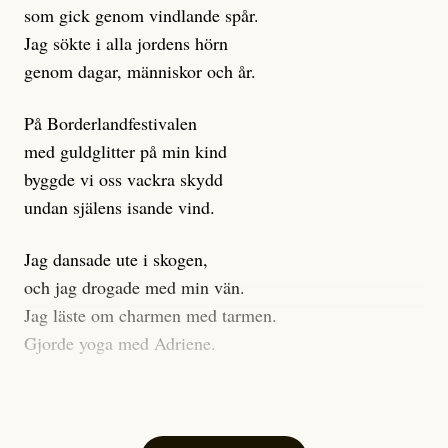
som gick genom vindlande spår.
Journalistiken är låst. En klatschig men korrekt rubrik
Jag sökte i alla jordens hörn
gör förhoppningsvis att en nyfiken beställer
genom dagar, människor och år.
prenumeration, men den avslutas sekunder senare om
inte journalistiken levererar substans. Självklart bygger
På Borderlandfestivalen
dessa granskningar på olika källor, alltifrån domar till
med guldglitter på min kind
en mängd intervjupersoner, inklusive generös
byggde vi oss vackra skydd
möjlighet att bemöta för såväl personen vars motiv att
undan själens isande vind.
engagera sig i Palestinarörelsen ifrågasätts som de
grupper där Säpo-resursen samlade in uppgifter.
Jag dansade ute i skogen,
Researchen är grundlig.
och jag drogade med min vän.
Jag läste om charmen med tarmen.
Möjligen är det egentligen inte journalistikens metod
Gjorde yoga med Adriene.
som stör?
Jag gick till psykologen
Kuhn och Sassarinis-McGowan återkommer till att
för en ADHD-utredning.
artiklarna ”inte är bra för” och ”skapar betydligt mer