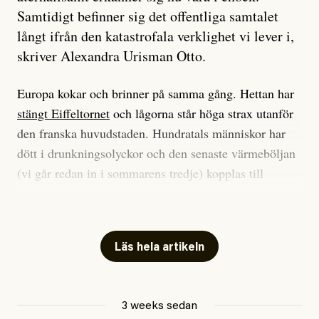
Samtidigt befinner sig det offentliga samtalet
långt ifrån den katastrofala verklighet vi lever i,
skriver Alexandra Urisman Otto.
Europa kokar och brinner på samma gång. Hettan har
stängt Eiffeltornet
och lågorna står höga strax utanför
den franska huvudstaden. Hundratals människor har
dött i drunkningsolyckor och den senaste värmeböljan
(vi går redan in i sommarens tredje) kopplas till
tiotusentals för tidiga
dödsfall
.
Har du också panik i hettan? Känns det som en
mardröm? Bra, allt annat vore fullständigt orimligt.
Läs hela artikeln
Klimatforskaren Zeke Hausfather
skrev
på måndagen
att han brukar vara ganska återhållsam när han
3 weeks sedan