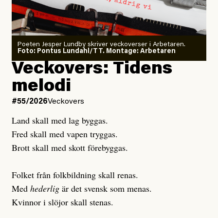
granskar vänstern
Poeten Jesper Lundby skriver veckoverser i Arbetaren.
Joel Kellgren
Foto: Pontus Lundahl/TT. Montage: Arbetaren
Debattartikel i Arbetaren
Veckovers: Tidens
Publicerad
3 August, 2026
Publicerad
6 August, 2026
melodi
Uppdaterad
3 August, 2026
Uppdaterad
6 August, 2026
#55/2026
Veckovers
Land skall med lag byggas.
Fred skall med vapen tryggas.
Brott skall med skott förebyggas.
Folket från folkbildning skall renas.
Med
hederlig
är det svensk som menas.
Kvinnor i slöjor skall stenas.