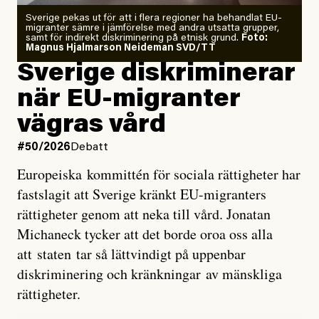
Zeke Hausfather är chockad igen efter att ha
Sverige pekas ut för att i flera regioner ha behandlat EU-
analyserat hur de olika klimatmodellerna bedömer
migranter sämre i jämförelse med andra utsatta grupper,
samt för indirekt diskriminering på etnisk grund.
Foto:
läget för hur den begynnande El Niño-händelsen ska
Magnus Hjalmarson Neideman SVD/TT
utveckla sig. El Niño är ett återkommande
Sverige diskriminerar
väderfenomen som uppstår när havsvattnet i delar av
när EU-migranter
Stilla havet blir ovanligt varmt. Det påverkar vädret
vägras vård
över stora delar av världen och under
våren
har
forskare allt oftare varnat för att den här El Niñon
#50/2026
Debatt
kommer att bli extrem.
Europeiska kommittén för sociala rättigheter har
fastslagit att Sverige kränkt EU-migranters
Det verkar vara en underdrift, menar nu Zeke
rättigheter genom att neka till vård. Jonatan
Hausfather.
Michaneck tycker att det borde oroa oss alla
att staten tar så lättvindigt på uppenbar
”Det ser ut som att årets El Niño inte bara med stor
diskriminering och kränkningar av mänskliga
sannolikhet kommer att bli den starkaste sedan
rättigheter.
tillförlitliga mätningar inleddes – den kan till och med
bli den starkaste med en verkligt häpnadsväckande