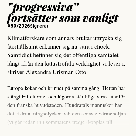
”progressiva”
fortsätter som vanligt
#50/2026
Signerat
Klimatforskare som annars brukar uttrycka sig
återhållsamt erkänner sig nu vara i chock.
Samtidigt befinner sig det offentliga samtalet
långt ifrån den katastrofala verklighet vi lever i,
skriver Alexandra Urisman Otto.
Europa kokar och brinner på samma gång. Hettan har
stängt Eiffeltornet
och lågorna står höga strax utanför
den franska huvudstaden. Hundratals människor har
dött i drunkningsolyckor och den senaste värmeböljan
(vi går redan in i sommarens tredje) kopplas till
tiotusentals för tidiga
dödsfall
.