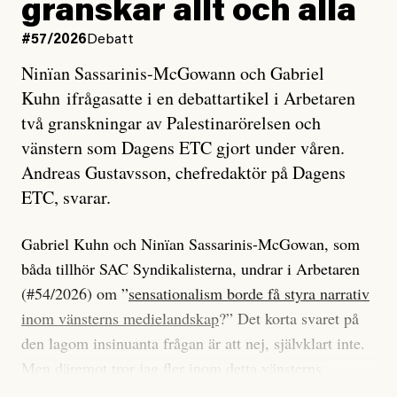
granskar allt och alla
#57/2026
Debatt
Ninïan Sassarinis-McGowann och Gabriel
Kuhn ifrågasatte i en debattartikel i Arbetaren
två granskningar av Palestinarörelsen och
vänstern som Dagens ETC gjort under våren.
Andreas Gustavsson, chefredaktör på Dagens
ETC, svarar.
Gabriel Kuhn och Ninïan Sassarinis-McGowan, som
båda tillhör SAC Syndikalisterna, undrar i Arbetaren
(#54/2026) om ”
sensationalism borde få styra narrativ
inom vänsterns medielandskap
?” Det korta svaret på
den lagom insinuanta frågan är att nej, självklart inte.
Men däremot tror jag fler inom detta vänsterns
medielandskap skulle må bra av en sund populism, i