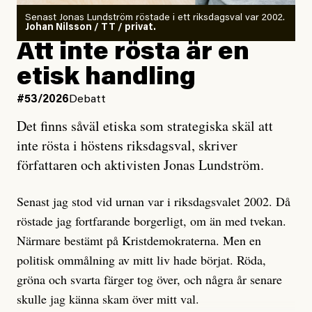
Antingen har en bevis på att de är infiltratörer, och då
Senast Jonas Lundström röstade i ett riksdagsval var 2002.
ska en gå ut med det så fort det bara går för att skydda
Johan Nilsson / TT / privat.
rörelsen. Eller så har en inga bevis, bara misstankar,
Att inte rösta är en
och då ska en efterforska diskret, just för att inte skapa
etisk handling
oro inom rörelsen.
#53/2026
Debatt
Artikeln undersöker inte, som ETC påstår, ”vad som
Det finns såväl etiska som strategiska skäl att
är sant, vad som är rykten”, utan den bidrar bara till
inte rösta i höstens riksdagsval, skriver
ännu mer ryktesspridning. Det finns inte ett enda bevis
författaren och aktivisten Jonas Lundström.
på eller ens ett övertygande argument för att den
misstänkta personen är en infiltratör. Det som läsaren
Senast jag stod vid urnan var i riksdagsvalet 2002. Då
får veta är att personen har ändrat sina politiska åsikter
röstade jag fortfarande borgerligt, om än med tvekan.
under åren, att den har raderat tidigare innehåll på sina
Närmare bestämt på Kristdemokraterna. Men en
sociala medier, att artikelns författare inte förstår sig
politisk ommålning av mitt liv hade börjat. Röda,
på personens ekonomi och att det tydligen finns
gröna och svarta färger tog över, och några år senare
anonyma röster inom rörelsen som säger saker som
skulle jag känna skam över mitt val.