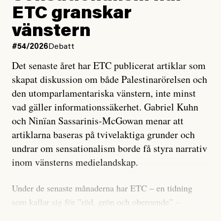
ETC granskar
vänstern
#54/2026
Debatt
Det senaste året har ETC publicerat artiklar som
skapat diskussion om både Palestinarörelsen och
den utomparlamentariska vänstern, inte minst
vad gäller informationssäkerhet. Gabriel Kuhn
och Ninïan Sassarinis-McGowan menar att
artiklarna baseras på tvivelaktiga grunder och
undrar om sensationalism borde få styra narrativ
inom vänsterns medielandskap.
Under de senaste månaderna har ETC – en tidning
som kallar sig för ”röd, grön och oberoende” –
publicerat två artiklar som vi gärna vill kommentera.