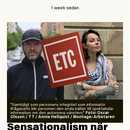
Jesper Lundby
1 week sedan
Publicerad
29 July, 2026
Uppdaterad
29 July, 2026
”Samtidigt som personens integritet som informatör
ifrågasätts blir personen den enda källan till spektakulär
information om den autonoma vänstern.”
Foto: Oscar
Olsson / TT / Annie Hellquist / Montage: Arbetaren
Sensationalism när