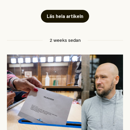
Artiklarna väcker flera frågor: Vem är det som ETC
skriver för? Vad betyder det att vara en ”röd, grön och
Läs hela artikeln
oberoende” tidning? Och vad är egentligen bra
journalistik?
2 weeks sedan
Den första artikeln publicerades den 10 mars 2026.
Titeln är
”Mystiska mannen förföljde ministern –
utpekas som israelisk infiltratör”
. Enligt ingressen
handlar artikeln om en person vars ”bakgrund skapar
splittring och oro i rörelsen”. Problemet är att artikeln
skapar betydligt mer oro i palestinarörelsen – och den
oberoende vänstern – än den porträtterade personen
eller dess bakgrund.
Det finns en väldigt enkel regel inom alla politiska
rörelser när det gäller misstänkta infiltratörer: