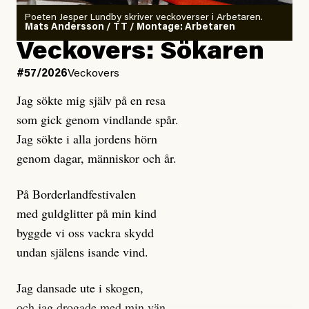
rekryteras och vad hon möter i den autonoma miljön.
Poeten Jesper Lundby skriver veckoverser i Arbetaren.
Mats Andersson / TT / Montage: Arbetaren
Kuhn och Sassarinis-McGowan hävdar att
Veckovers: Sökaren
Dagens ETC arbetar med ”opålitliga källor” för att
#57/2026
Veckovers
istället prioritera ”sensationalism och klickbete”. Nej,
Jag sökte mig själv på en resa
klickbete är inte intressant för Dagens ETC.
som gick genom vindlande spår.
Journalistiken är låst. En klatschig men korrekt rubrik
Jag sökte i alla jordens hörn
gör förhoppningsvis att en nyfiken beställer
genom dagar, människor och år.
prenumeration, men den avslutas sekunder senare om
inte journalistiken levererar substans. Självklart bygger
På Borderlandfestivalen
dessa granskningar på olika källor, alltifrån domar till
med guldglitter på min kind
en mängd intervjupersoner, inklusive generös
byggde vi oss vackra skydd
möjlighet att bemöta för såväl personen vars motiv att
undan själens isande vind.
engagera sig i Palestinarörelsen ifrågasätts som de
grupper där Säpo-resursen samlade in uppgifter.
Jag dansade ute i skogen,
Researchen är grundlig.
och jag drogade med min vän.