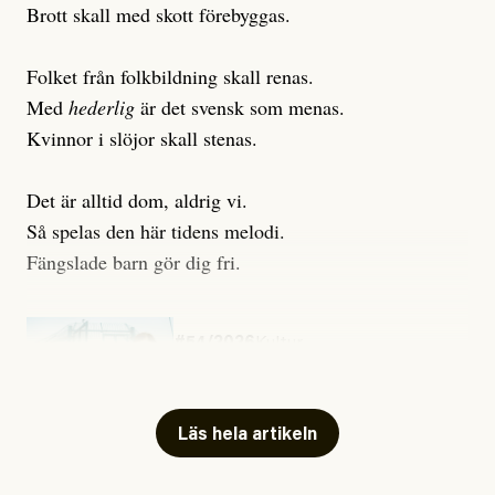
Brott skall med skott förebyggas.
Folket från folkbildning skall renas.
Med
hederlig
är det svensk som menas.
Kvinnor i slöjor skall stenas.
Det är alltid dom, aldrig vi.
Så spelas den här tidens melodi.
Fängslade barn gör dig fri.
#54/2026
Kultur
Snart skrivs boken ”Barn i
fängelse”
Läs hela artikeln