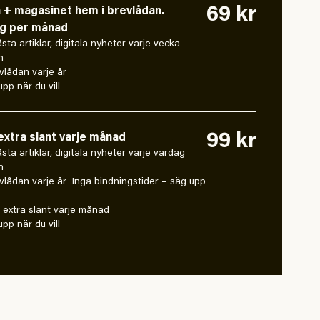
69 kr
n + magasinet hem i brevlådan.
ng per månad
låsta artiklar, digitala nyheter varje vecka
n
vlådan varje år
pp när du vill
99 kr
xtra slant varje månad
 låsta artiklar, digitala nyheter varje vardag
n
vlådan varje år Inga bindningstider – säg upp
extra slant varje månad
pp när du vill