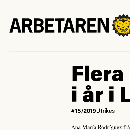
Flera
i år i
#15/2019
Utrikes
Ana María Rodríguez fr