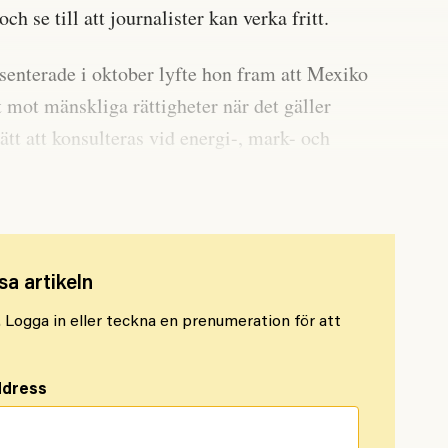
h se till att journalister kan verka fritt.
senterade i oktober lyfte hon fram att Mexiko
tt mot mänskliga rättigheter när det gäller
tt att konsulteras vid energi-, mark- och
råden.
sa artikeln
l. Logga in eller teckna en prenumeration för att
ddress