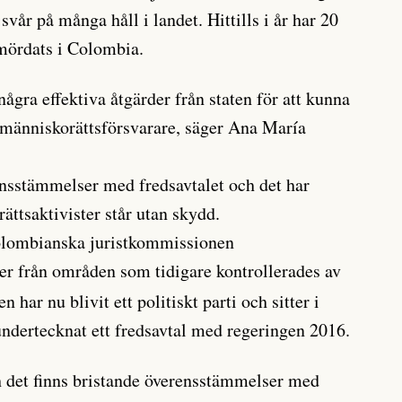
t svår på många håll i landet. Hittills i år har 20
mördats i Colombia.
 några effektiva åtgärder från staten för att kunna
 människorättsförsvarare, säger Ana María
ensstämmelser med fredsavtalet och det har
rättsaktivister står utan skydd.
olombianska juristkommissionen
r från områden som tidigare kontrollerades av
 har nu blivit ett politiskt parti och sitter i
 undertecknat ett fredsavtal med regeringen 2016.
h det finns bristande överensstämmelser med