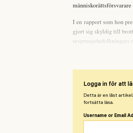
människorättsförsvarare oc
I en rapport som hon pre
gjort sig skyldig till bro
ursprungsbefolkningars rä
turismprojekt i deras om
Logga in för att lä
Detta är en låst artike
fortsätta läsa.
Username or Email A