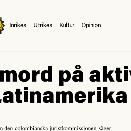
Inrikes
Utrikes
Kultur
Opinion
 mord på akti
 Latinamerika
ån den colombianska juristkommissionen säger