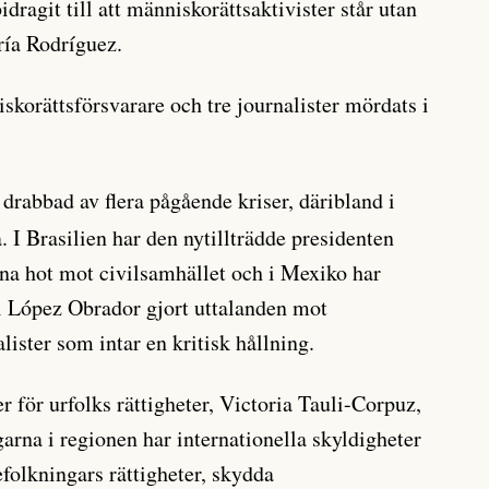
idragit till att människorättsaktivister står utan
ría Rodríguez.
niskorättsförsvarare och tre journalister mördats i
drabbad av flera pågående kriser, däribland i
 I Brasilien har den nytillträdde presidenten
pna hot mot civilsamhället och i Mexiko har
 López Obrador gjort uttalanden mot
lister som intar en kritisk hållning.
r för urfolks rättigheter, Victoria Tauli-Corpuz,
arna i regionen har internationella skyldigheter
efolkningars rättigheter, skydda