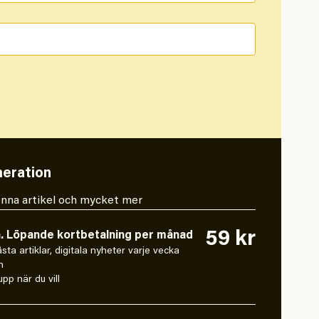
eration
 denna artikel och mycket mer
59 kr
n. Löpande kortbetalning per månad
låsta artiklar, digitala nyheter varje vecka
n
pp när du vill