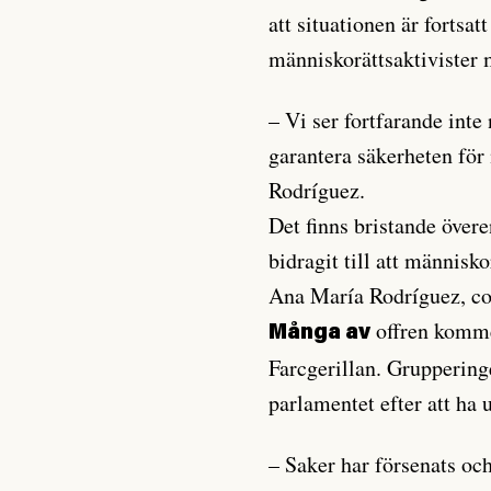
att situationen är fortsat
människorättsaktivister 
– Vi ser fortfarande inte
garantera säkerheten för
Rodríguez.
Det finns bristande över
bidragit till att människo
Ana María Rodríguez, c
offren komme
Många av
Farcgerillan. Grupperingen
parlamentet efter att ha
– Saker har försenats oc