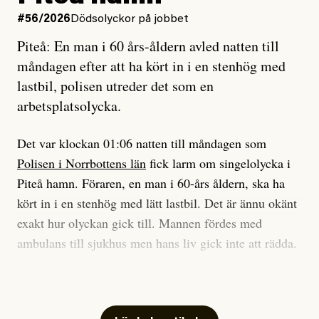
på att laga en gammal bod.
#56/2026
Dödsolyckor på jobbet
Piteå: En man i 60 års-åldern avled natten till
Jag sökte ljuset och meningen,
måndagen efter att ha kört in i en stenhög med
efter det som var rent, rätt och sant,
lastbil, polisen utreder det som en
och aldrig såg jag det klarare än
arbetsplatsolycka.
när jag ombord på bussen hjälpte en tant.
Det var klockan 01:06 natten till måndagen som
Polisen i Norrbottens län
fick larm om singelolycka i
#23/2026
Intervjun
Jesper Lundby: ”Livet i sig
Piteå hamn. Föraren, en man i 60-års åldern, ska ha
är ganska politiskt”
kört in i en stenhög med lätt lastbil. Det är ännu okänt
exakt hur olyckan gick till. Mannen fördes med
ambulans till sjukhus men hans liv gick inte att rädda.
Jesper Lundby
– Vi utreder det som en arbetsplatsolycka och har
Publicerad
5 August, 2026
samlat in kameraövervakning och hållit förhör på