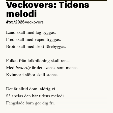
Veckovers: Tidens
Publicerad
3 August, 2026
melodi
Uppdaterad
3 August, 2026
#55/2026
Veckovers
Land skall med lag byggas.
Fred skall med vapen tryggas.
Brott skall med skott förebyggas.
Folket från folkbildning skall renas.
Med
hederlig
är det svensk som menas.
Kvinnor i slöjor skall stenas.
Det är alltid dom, aldrig vi.
Så spelas den här tidens melodi.
Fängslade barn gör dig fri.