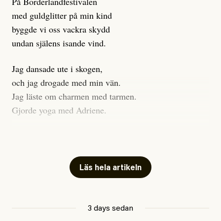
På Borderlandfestivalen
med guldglitter på min kind
byggde vi oss vackra skydd
undan själens isande vind.
Jag dansade ute i skogen,
och jag drogade med min vän.
Jag läste om charmen med tarmen.
Gjorde yoga med Adriene.
Jag gick till psykologen
för en ADHD-utredning.
Jag gick djupt ner i mitt trauma.
Läs hela artikeln
Undersökte min anknytning
Att vara ekonomiskt beroende
3 days sedan
ville jag gärna sluta