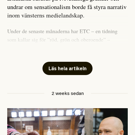
undrar om sensationalism borde få styra narrativ
inom vänsterns medielandskap.
Under de senaste månaderna har ETC – en tidning
som kallar sig för ”röd, grön och oberoende” –
publicerat två artiklar som vi gärna vill kommentera.
Artiklarna väcker flera frågor: Vem är det som ETC
skriver för? Vad betyder det att vara en ”röd, grön och
Läs hela artikeln
oberoende” tidning? Och vad är egentligen bra
journalistik?
2 weeks sedan
Den första artikeln publicerades den 10 mars 2026.
Titeln är
”Mystiska mannen förföljde ministern –
utpekas som israelisk infiltratör”
. Enligt ingressen
handlar artikeln om en person vars ”bakgrund skapar
splittring och oro i rörelsen”. Problemet är att artikeln