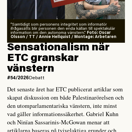
”Samtidigt som personens integritet som informatör
ifrågasätts blir personen den enda källan till spektakulär
information om den autonoma vänstern.”
Foto: Oscar
Olsson / TT / Annie Hellquist / Montage: Arbetaren
Sensationalism när
ETC granskar
vänstern
#54/2026
Debatt
Det senaste året har ETC publicerat artiklar som
skapat diskussion om både Palestinarörelsen och
den utomparlamentariska vänstern, inte minst
vad gäller informationssäkerhet. Gabriel Kuhn
och Ninïan Sassarinis-McGowan menar att
artiklarna baseras på tvivelaktiga grunder och