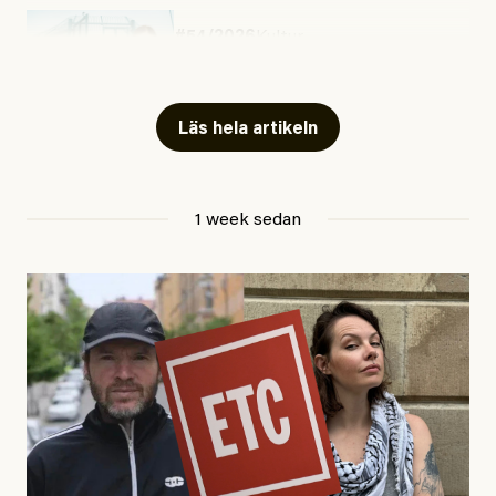
#54/2026
Kultur
Snart skrivs boken ”Barn i
fängelse”
Läs hela artikeln
Jesper Lundby
1 week sedan
Publicerad
29 July, 2026
Uppdaterad
29 July, 2026