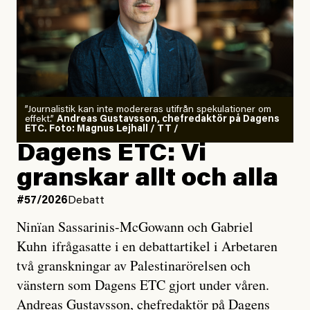
”Journalistik kan inte modereras utifrån spekulationer om
effekt.”
Andreas Gustavsson, chefredaktör på Dagens
ETC. Foto: Magnus Lejhall / TT /
Dagens ETC: Vi
granskar allt och alla
#57/2026
Debatt
Ninïan Sassarinis-McGowann och Gabriel
Kuhn ifrågasatte i en debattartikel i Arbetaren
två granskningar av Palestinarörelsen och
vänstern som Dagens ETC gjort under våren.
Andreas Gustavsson, chefredaktör på Dagens