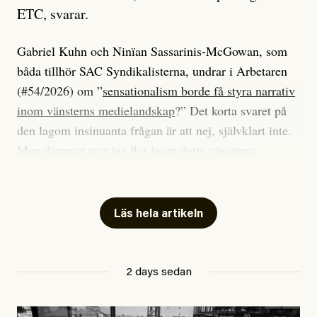
ETC, svarar.
Gabriel Kuhn och Ninïan Sassarinis-McGowan, som
båda tillhör SAC Syndikalisterna, undrar i Arbetaren
(#54/2026) om ”
sensationalism borde få styra narrativ
inom vänsterns medielandskap
?” Det korta svaret på
den lagom insinuanta frågan är att nej, självklart inte.
Men däremot tror jag fler inom detta vänsterns
medielandskap skulle må bra av en sund populism, i
betydelsen att göra avslöjande och undersökande
journalistik som vänder sig till många snarare än att
Läs hela artikeln
jaga inbördes beundran. Det har i alla fall fungerat för
Dagens ETC.
2 days sedan
Det är två specifika artiklar som Kuhn och Sassarinis-
McGowan riktar sin kritik mot.