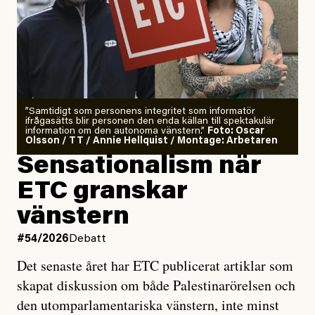
”Samtidigt som personens integritet som informatör
ifrågasätts blir personen den enda källan till spektakulär
information om den autonoma vänstern.”
Foto: Oscar
Olsson / TT / Annie Hellquist / Montage: Arbetaren
Sensationalism när
ETC granskar
vänstern
#54/2026
Debatt
Det senaste året har ETC publicerat artiklar som
skapat diskussion om både Palestinarörelsen och
den utomparlamentariska vänstern, inte minst