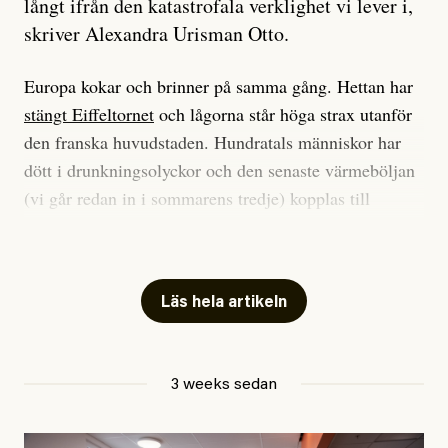
långt ifrån den katastrofala verklighet vi lever i,
skriver Alexandra Urisman Otto.
Europa kokar och brinner på samma gång. Hettan har
stängt Eiffeltornet
och lågorna står höga strax utanför
den franska huvudstaden. Hundratals människor har
dött i drunkningsolyckor och den senaste värmeböljan
(vi går redan in i sommarens tredje) kopplas till
tiotusentals för tidiga
dödsfall
.
Har du också panik i hettan? Känns det som en
mardröm? Bra, allt annat vore fullständigt orimligt.
Läs hela artikeln
Klimatforskaren Zeke Hausfather
skrev
på måndagen
att han brukar vara ganska återhållsam när han
3 weeks sedan
diskuterar klimatdata. Bara en enda gång – i
september 2023, när de globala temperaturerna för