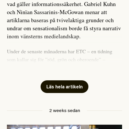
vad gäller informationssäkerhet. Gabriel Kuhn
och Ninïan Sassarinis-McGowan menar att
artiklarna baseras på tvivelaktiga grunder och
undrar om sensationalism borde få styra narrativ
inom vänsterns medielandskap.
Under de senaste månaderna har ETC – en tidning
som kallar sig för ”röd, grön och oberoende” –
publicerat två artiklar som vi gärna vill kommentera.
Artiklarna väcker flera frågor: Vem är det som ETC
skriver för? Vad betyder det att vara en ”röd, grön och
Läs hela artikeln
oberoende” tidning? Och vad är egentligen bra
journalistik?
2 weeks sedan
Den första artikeln publicerades den 10 mars 2026.
Titeln är
”Mystiska mannen förföljde ministern –