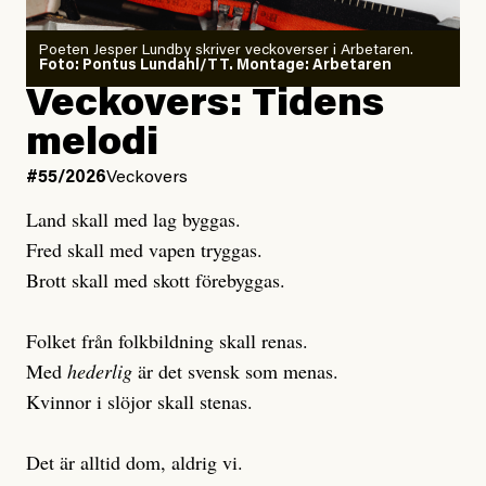
Poeten Jesper Lundby skriver veckoverser i Arbetaren.
Joel Kellgren
Foto: Pontus Lundahl/TT. Montage: Arbetaren
Debattartikel i Arbetaren
Veckovers: Tidens
Publicerad
3 August, 2026
Publicerad
6 August, 2026
melodi
Uppdaterad
3 August, 2026
Uppdaterad
7 August, 2026
#55/2026
Veckovers
Land skall med lag byggas.
Fred skall med vapen tryggas.
Brott skall med skott förebyggas.
Folket från folkbildning skall renas.
Med
hederlig
är det svensk som menas.
Kvinnor i slöjor skall stenas.
Det är alltid dom, aldrig vi.