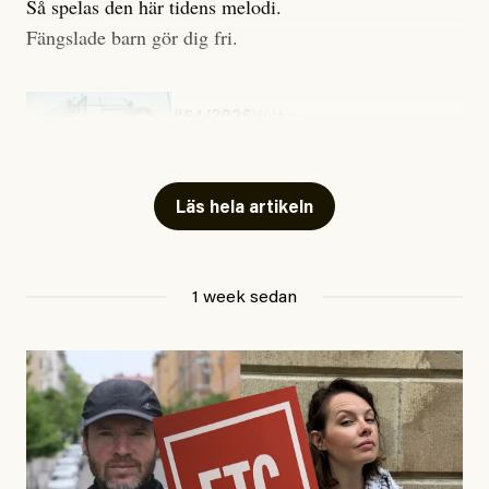
Så spelas den här tidens melodi.
Fängslade barn gör dig fri.
#54/2026
Kultur
Snart skrivs boken ”Barn i
fängelse”
Läs hela artikeln
Jesper Lundby
1 week sedan
Publicerad
29 July, 2026
Uppdaterad
29 July, 2026