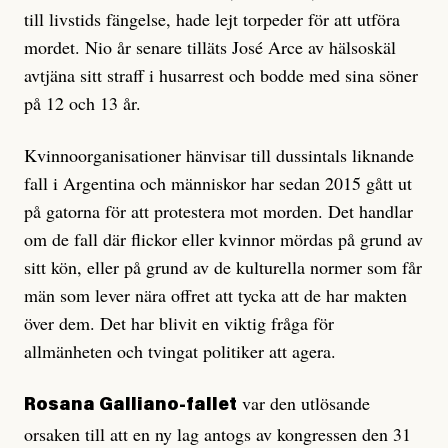
till livstids fängelse, hade lejt torpeder för att utföra
mordet. Nio år senare tilläts José Arce av hälsoskäl
avtjäna sitt straff i husarrest och bodde med sina söner
på 12 och 13 år.
Kvinnoorganisationer hänvisar till dussintals liknande
fall i Argentina och människor har sedan 2015 gått ut
på gatorna för att protestera mot morden. Det handlar
om de fall där flickor eller kvinnor mördas på grund av
sitt kön, eller på grund av de kulturella normer som får
män som lever nära offret att tycka att de har makten
över dem. Det har blivit en viktig fråga för
allmänheten och tvingat politiker att agera.
var den utlösande
Rosana Galliano-fallet
orsaken till att en ny lag antogs av kongressen den 31