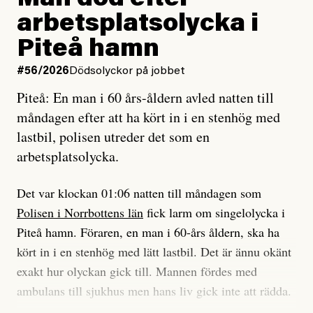
Man död efter
Jag lärde mig renovera
Vad betyder det att vara en röd, grön och oberoende
arbetsplatsolycka i
enligt uråldrig metod
tidning?
och lade min sista ungdom
Piteå hamn
på att laga en gammal bod.
Vad är bra journalistik?
#56/2026
Dödsolyckor på jobbet
Piteå: En man i 60 års-åldern avled natten till
Jag sökte ljuset och meningen,
Ett försök till korta svar som jag hoppas kan förtydliga
måndagen efter att ha kört in i en stenhög med
efter det som var rent, rätt och sant,
för Kuhn och Sassarinis-McGowan och andra hur jag
lastbil, polisen utreder det som en
och aldrig såg jag det klarare än
som chefredaktör ser på Dagens ETC:s uppdrag och
arbetsplatsolycka.
när jag ombord på bussen hjälpte en tant.
roll.
Det var klockan 01:06 natten till måndagen som
Vi skriver för våra läsare som vill bli informerade,
Polisen i Norrbottens län
fick larm om singelolycka i
#23/2026
Intervjun
överraskade, bekräftade, utmanade – och som kräver
Jesper Lundby: ”Livet i sig
Piteå hamn. Föraren, en man i 60-års åldern, ska ha
att vi granskar allt och alla.
är ganska politiskt”
kört in i en stenhög med lätt lastbil. Det är ännu okänt
exakt hur olyckan gick till. Mannen fördes med
Vi är som sagt en röd, grön och oberoende tidning.
ambulans till sjukhus men hans liv gick inte att rädda.
Det betyder en annan journalistik än vad du hittar i