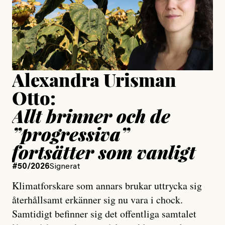
Jesper Lundby
Publicerad
15 July, 2026
Uppdaterad
15 July, 2026
Alexandra Urisman
Otto:
Allt brinner och de
”progressiva”
fortsätter som vanligt
#50/2026
Signerat
Klimatforskare som annars brukar uttrycka sig
återhållsamt erkänner sig nu vara i chock.
Samtidigt befinner sig det offentliga samtalet