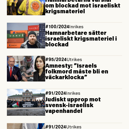
Hamnarbetarna varslar
om blockad mot israeliskt
krigsmateriel
#100/2024
Inrikes
Hamn­arbetare sätter
israeliskt krigs­materiel i
blockad
#95/2024
Utrikes
Amnesty: ”Israels
folkmord måste bli en
väckarklocka”
#91/2024
Inrikes
Judiskt upprop mot
svensk-israelisk
vapenhandel
#91/2024
Utrikes