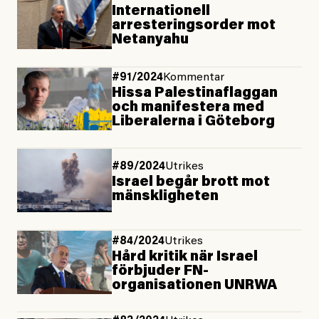
Internationell
arresteringsorder mot
Netanyahu
#91/2024
Kommentar
Hissa Palestina­flaggan
och manifestera med
Liberalerna i Göteborg
#89/2024
Utrikes
Israel begår brott mot
mänskligheten
#84/2024
Utrikes
Hård kritik när Israel
förbjuder FN-
organisationen UNRWA