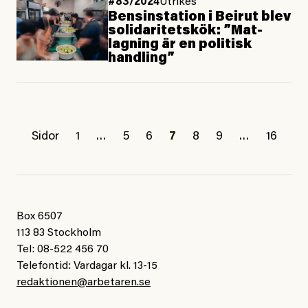
#83/2024
Utrikes
Bensinstation i Beirut blev
solidaritets­kök: ”Mat­
lagning är en politisk
handling”
Sidor
1
…
5
6
7
8
9
…
16
Box 6507
113 83 Stockholm
Tel: 08-522 456 70
Telefontid: Vardagar kl. 13-15
redaktionen@arbetaren.se