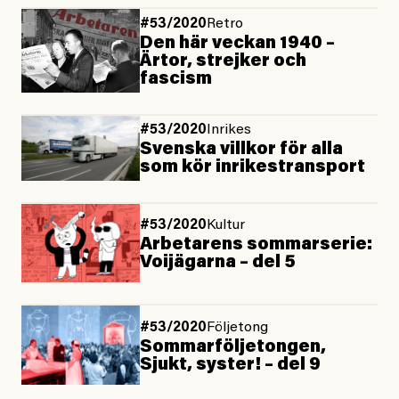
#53/2020
Retro
Den här veckan 1940 –
Ärtor, strejker och
fascism
#53/2020
Inrikes
Svenska villkor för alla
som kör inrikestransport
#53/2020
Kultur
Arbetarens sommarserie:
Voijägarna – del 5
#53/2020
Följetong
Sommarföljetongen,
Sjukt, syster! – del 9