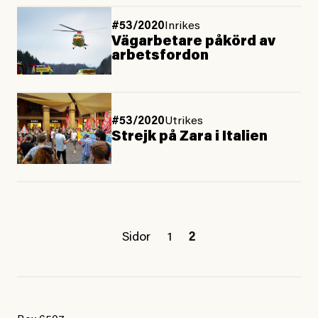
#53/2020
Inrikes
Vägarbetare påkörd av
arbetsfordon
#53/2020
Utrikes
Strejk på Zara i Italien
Sidor
1
2