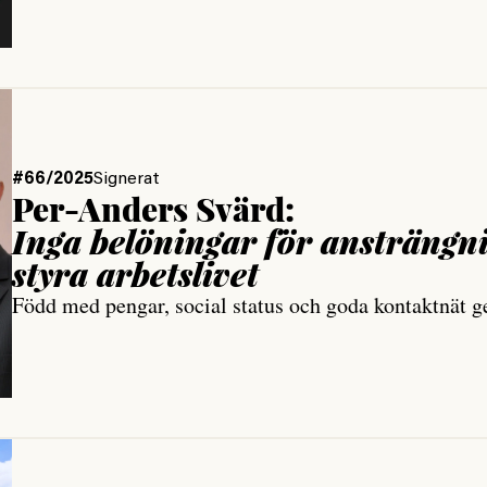
#66/2025
Signerat
Per-Anders Svärd:
Inga belöningar för ansträngni
styra arbetslivet
Född med pengar, social status och goda kontaktnät ger