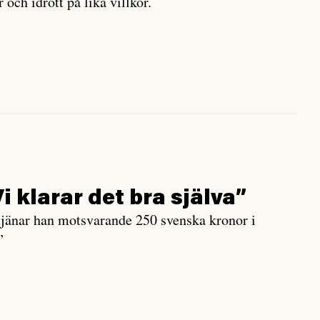
 och idrott på lika villkor.
i klarar det bra själva”
jänar han motsvarande 250 svenska kronor i
”