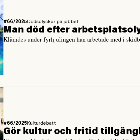
#66/2025
Dödsolyckor på jobbet
Man död efter arbetsplatsol
Klämdes under fyrhjulingen han arbetade med i skid
#66/2025
Kulturdebatt
Gör kultur och fritid tillgängl