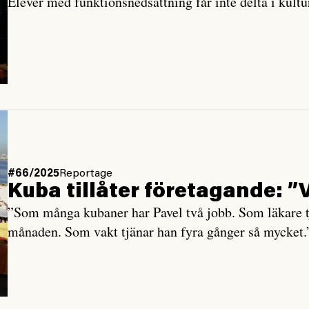
Elever med funktionsnedsättning får inte delta i kultur
#66/2025
Reportage
Kuba tillåter företagande: ”V
”Som många kubaner har Pavel två jobb. Som läkare t
månaden. Som vakt tjänar han fyra gånger så mycket.