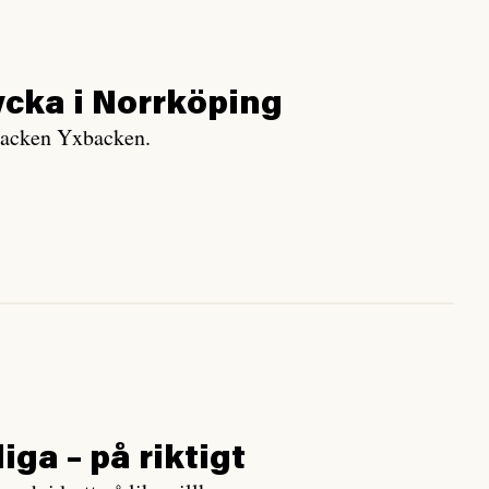
ycka i Norrköping
backen Yxbacken.
iga – på riktigt