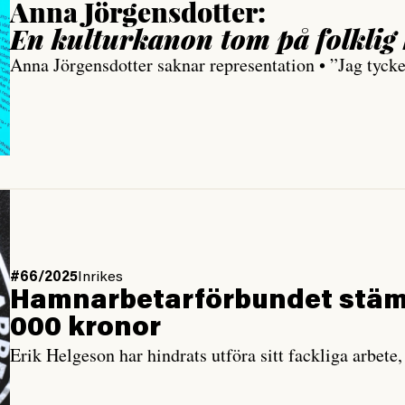
Anna Jörgensdotter:
En kultur­kanon tom på folklig
Anna Jörgensdotter saknar representation • ”Jag tyc
#66/2025
Inrikes
Hamnarbetar­förbundet stäm
000 kronor
Erik Helgeson har hindrats utföra sitt fackliga arbete