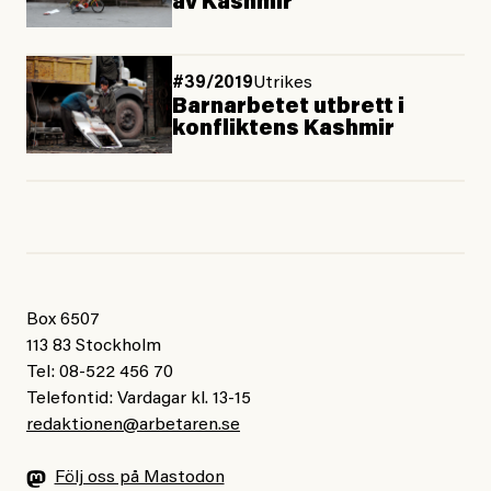
av Kashmir
#39/2019
Utrikes
Barnarbetet utbrett i
konfliktens Kashmir
Box 6507
113 83 Stockholm
Tel: 08-522 456 70
Telefontid: Vardagar kl. 13-15
redaktionen@arbetaren.se
Följ oss på Mastodon