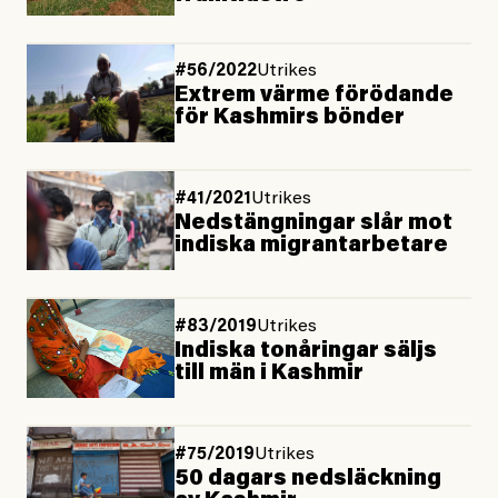
#56/2022
Utrikes
Extrem värme förödande
för Kashmirs bönder
#41/2021
Utrikes
Nedstängningar slår mot
indiska migrantarbetare
#83/2019
Utrikes
Indiska tonåringar säljs
till män i Kashmir
#75/2019
Utrikes
50 dagars nedsläckning