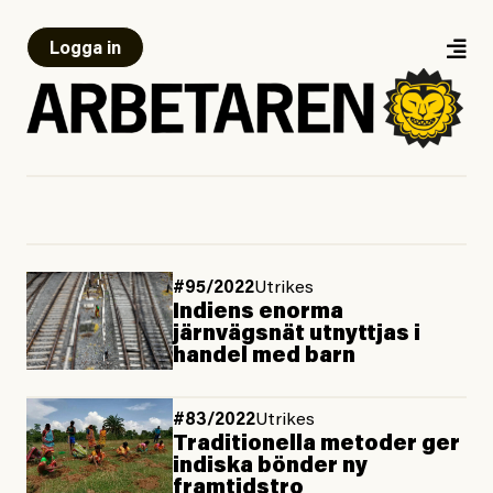
Logga in
#95/2022
Utrikes
Indiens enorma
järnvägsnät utnyttjas i
handel med barn
#83/2022
Utrikes
Traditionella metoder ger
indiska bönder ny
framtidstro