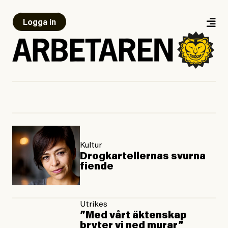
Logga in
Kultur
Drogkartellernas svurna
fiende
Utrikes
”Med vårt äktenskap
bryter vi ned murar”