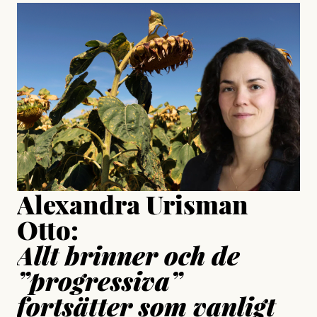
#23/2026
Intervjun
Jesper Lundby: ”Livet i sig
är ganska politiskt”
Jonas Lundström
Publicerad
24 July, 2026
Jesper Lundby
Publicerad
15 July, 2026
Uppdaterad
15 July, 2026
Alexandra Urisman
Otto:
Allt brinner och de
”progressiva”
fortsätter som vanligt