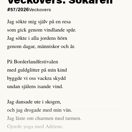
Veckovers: Sökaren
Dagens ETC arbetar med ”opålitliga källor” för att
#57/2026
Veckovers
istället prioritera ”sensationalism och klickbete”. Nej,
Jag sökte mig själv på en resa
klickbete är inte intressant för Dagens ETC.
som gick genom vindlande spår.
Journalistiken är låst. En klatschig men korrekt rubrik
Jag sökte i alla jordens hörn
gör förhoppningsvis att en nyfiken beställer
genom dagar, människor och år.
prenumeration, men den avslutas sekunder senare om
inte journalistiken levererar substans. Självklart bygger
På Borderlandfestivalen
dessa granskningar på olika källor, alltifrån domar till
med guldglitter på min kind
en mängd intervjupersoner, inklusive generös
byggde vi oss vackra skydd
möjlighet att bemöta för såväl personen vars motiv att
undan själens isande vind.
engagera sig i Palestinarörelsen ifrågasätts som de
grupper där Säpo-resursen samlade in uppgifter.
Jag dansade ute i skogen,
Researchen är grundlig.
och jag drogade med min vän.
Jag läste om charmen med tarmen.
Möjligen är det egentligen inte journalistikens metod
Gjorde yoga med Adriene.
som stör?