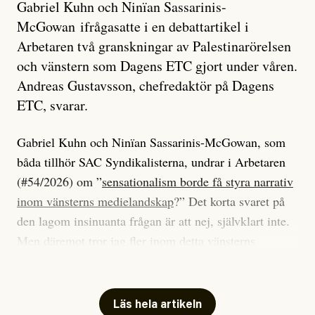
Gabriel Kuhn och Ninïan Sassarinis-
McGowan ifrågasatte i en debattartikel i
Arbetaren två granskningar av Palestinarörelsen
och vänstern som Dagens ETC gjort under våren.
Andreas Gustavsson, chefredaktör på Dagens
ETC, svarar.
Gabriel Kuhn och Ninïan Sassarinis-McGowan, som
båda tillhör SAC Syndikalisterna, undrar i Arbetaren
(#54/2026) om ”
sensationalism borde få styra narrativ
inom vänsterns medielandskap
?” Det korta svaret på
den lagom insinuanta frågan är att nej, självklart inte.
Men däremot tror jag fler inom detta vänsterns
medielandskap skulle må bra av en sund populism, i
betydelsen att göra avslöjande och undersökande
journalistik som vänder sig till många snarare än att
Läs hela artikeln