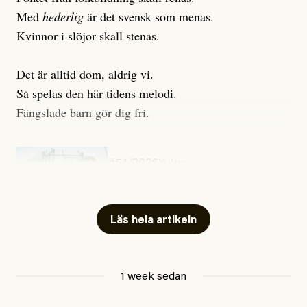
Med
hederlig
är det svensk som menas.
Kvinnor i slöjor skall stenas.
Det är alltid dom, aldrig vi.
Så spelas den här tidens melodi.
Fängslade barn gör dig fri.
#54/2026
Kultur
Snart skrivs boken ”Barn i
fängelse”
Läs hela artikeln
Jesper Lundby
1 week sedan
Publicerad
29 July, 2026
Uppdaterad
29 July, 2026