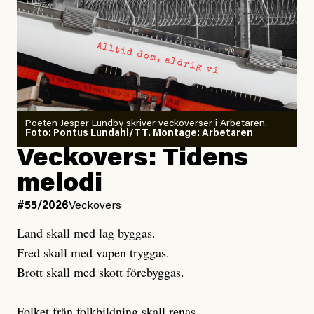
Larmet från
Arbetsmiljöverket:
Dödsolyckorna har slutat
#54/2026
Debatt
minska
Sensationalism när ETC
granskar vänstern
Poeten Jesper Lundby skriver veckoverser i Arbetaren.
Joel Kellgren
Foto: Pontus Lundahl/TT. Montage: Arbetaren
Debattartikel i Arbetaren
Veckovers: Tidens
Publicerad
3 August, 2026
Publicerad
6 August, 2026
melodi
Uppdaterad
3 August, 2026
Uppdaterad
6 August, 2026
#55/2026
Veckovers
Land skall med lag byggas.
Fred skall med vapen tryggas.
Brott skall med skott förebyggas.
Folket från folkbildning skall renas.