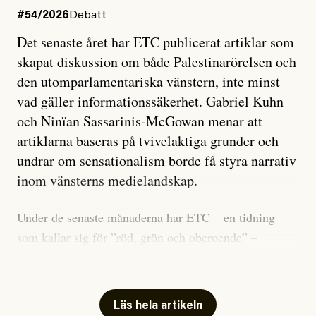
#54/2026
Debatt
Det senaste året har ETC publicerat artiklar som
skapat diskussion om både Palestinarörelsen och
den utomparlamentariska vänstern, inte minst
vad gäller informationssäkerhet. Gabriel Kuhn
och Ninïan Sassarinis-McGowan menar att
artiklarna baseras på tvivelaktiga grunder och
undrar om sensationalism borde få styra narrativ
inom vänsterns medielandskap.
Under de senaste månaderna har ETC – en tidning
som kallar sig för ”röd, grön och oberoende” –
publicerat två artiklar som vi gärna vill kommentera.
Artiklarna väcker flera frågor: Vem är det som ETC
skriver för? Vad betyder det att vara en ”röd, grön och
Läs hela artikeln