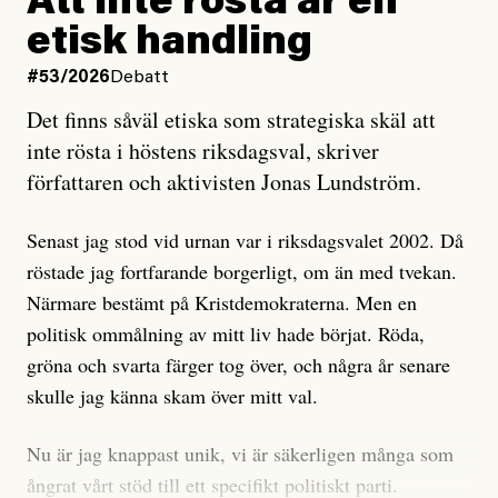
Att inte rösta är en
och då ska en efterforska diskret, just för att inte skapa
etisk handling
oro inom rörelsen.
#53/2026
Debatt
Artikeln undersöker inte, som ETC påstår, ”vad som
Det finns såväl etiska som strategiska skäl att
är sant, vad som är rykten”, utan den bidrar bara till
inte rösta i höstens riksdagsval, skriver
ännu mer ryktesspridning. Det finns inte ett enda bevis
författaren och aktivisten Jonas Lundström.
på eller ens ett övertygande argument för att den
misstänkta personen är en infiltratör. Det som läsaren
Senast jag stod vid urnan var i riksdagsvalet 2002. Då
får veta är att personen har ändrat sina politiska åsikter
röstade jag fortfarande borgerligt, om än med tvekan.
under åren, att den har raderat tidigare innehåll på sina
Närmare bestämt på Kristdemokraterna. Men en
sociala medier, att artikelns författare inte förstår sig
politisk ommålning av mitt liv hade börjat. Röda,
på personens ekonomi och att det tydligen finns
gröna och svarta färger tog över, och några år senare
anonyma röster inom rörelsen som säger saker som
skulle jag känna skam över mitt val.
”Om du frågar mig så är han en infiltratör”. Det kan
anses vara anledningar att titta närmare på personen,
Nu är jag knappast unik, vi är säkerligen många som
men ingenting av detta är tillräckligt för att hänga ut
ångrat vårt stöd till ett specifikt politiskt parti.