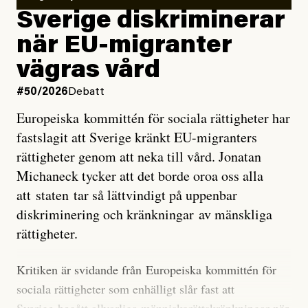
utveckla sig. El Niño är ett återkommande
Sverige diskriminerar
väderfenomen som uppstår när havsvattnet i delar av
när EU-migranter
Stilla havet blir ovanligt varmt. Det påverkar vädret
vägras vård
över stora delar av världen och under
våren
har
forskare allt oftare varnat för att den här El Niñon
#50/2026
Debatt
kommer att bli extrem.
Europeiska kommittén för sociala rättigheter har
fastslagit att Sverige kränkt EU-migranters
Det verkar vara en underdrift, menar nu Zeke
rättigheter genom att neka till vård. Jonatan
Hausfather.
Michaneck tycker att det borde oroa oss alla
att staten tar så lättvindigt på uppenbar
”Det ser ut som att årets El Niño inte bara med stor
diskriminering och kränkningar av mänskliga
sannolikhet kommer att bli den starkaste sedan
rättigheter.
tillförlitliga mätningar inleddes – den kan till och med
bli den starkaste med en verkligt häpnadsväckande
Kritiken är svidande från Europeiska kommittén för
marginal”, skriver han.
sociala rättigheter som enhälligt slår fast att