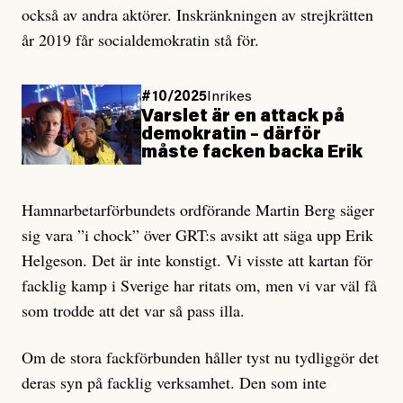
också av andra aktörer. Inskränkningen av strejkrätten
år 2019 får socialdemokratin stå för.
#10/2025
Inrikes
Varslet är en attack på
demokratin – därför
måste facken backa Erik
Hamnarbetarförbundets ordförande Martin Berg säger
sig vara ”i chock” över GRT:s avsikt att säga upp Erik
Helgeson. Det är inte konstigt. Vi visste att kartan för
facklig kamp i Sverige har ritats om, men vi var väl få
som trodde att det var så pass illa.
Om de stora fackförbunden håller tyst nu tydliggör det
deras syn på facklig verksamhet. Den som inte