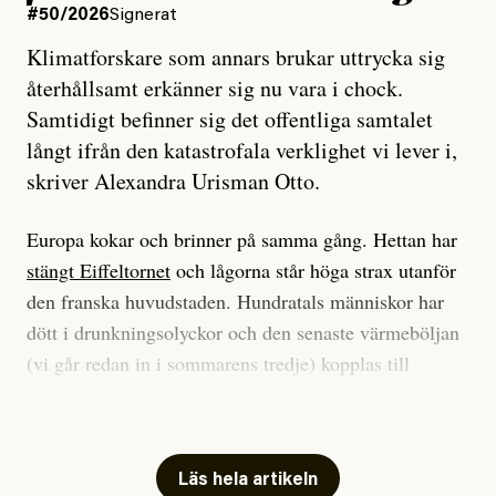
#50/2026
Signerat
Klimatforskare som annars brukar uttrycka sig
återhållsamt erkänner sig nu vara i chock.
Samtidigt befinner sig det offentliga samtalet
långt ifrån den katastrofala verklighet vi lever i,
skriver Alexandra Urisman Otto.
Europa kokar och brinner på samma gång. Hettan har
stängt Eiffeltornet
och lågorna står höga strax utanför
den franska huvudstaden. Hundratals människor har
dött i drunkningsolyckor och den senaste värmeböljan
(vi går redan in i sommarens tredje) kopplas till
tiotusentals för tidiga
dödsfall
.
Har du också panik i hettan? Känns det som en
mardröm? Bra, allt annat vore fullständigt orimligt.
Läs hela artikeln