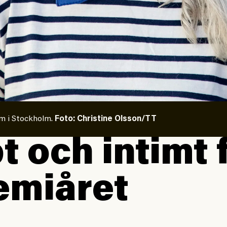
lm i Stockholm.
Foto: Christine Olsson/TT
t och intimt 
emiåret