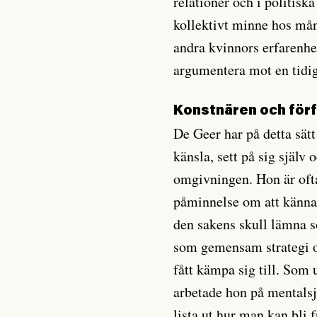
relationer och i politisk
kollektivt minne hos må
andra kvinnors erfarenhet
argumentera mot en tidi
Konstnären och för
De Geer har på detta sätt 
känsla, sett på sig själv 
omgivningen. Hon är ofta 
påminnelse om att känna 
den sakens skull lämna s
som gemensam strategi o
fått kämpa sig till. Som
arbetade hon på mentals
lista ut hur man kan bli f