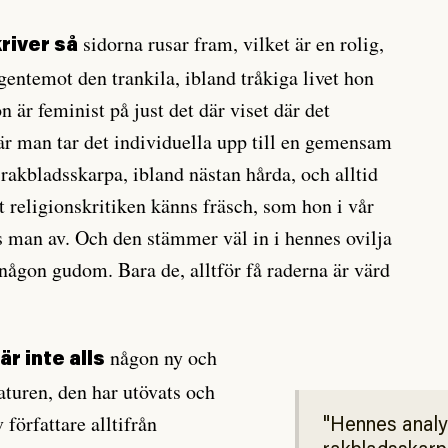
sidorna rusar fram, vilket är en rolig,
river så
gentemot den trankila, ibland tråkiga livet hon
 är feminist på just det där viset där det
där man tar det individuella upp till en gemensam
rakbladsskarpa, ibland nästan hårda, och alltid
t religionskritiken känns fräsch, som hon i vår
ås man av. Och den stämmer väl in i hennes ovilja
er någon gudom. Bara de, alltför få raderna är värd
någon ny och
r inte alls
aturen, den har utövats och
 författare alltifrån
Hennes analy