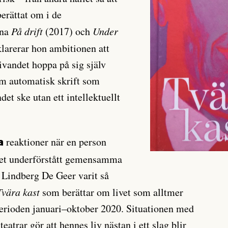
erättat om i de
rna
På drift
(2017) och
Under
larerar hon ambitionen att
vandet hoppa på sig själv
som automatisk skrift som
ndet ske utan ett intellektuellt
reaktioner när en person
a
i det underförstått gemensamma
r Lindberg De Geer varit så
Tvära kast
som berättar om livet som alltmer
erioden januari–oktober 2020. Situationen med
eatrar gör att hennes liv nästan i ett slag blir