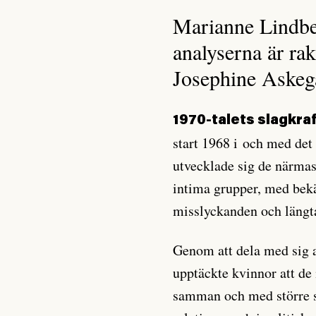
Marianne Lindber
analyserna är ra
Josephine Askegå
1970-talets slagkra
start 1968 i och med det
utvecklade sig de närma
intima grupper, med bek
misslyckanden och längta
Genom att dela med sig a
upptäckte kvinnor att de
samman och med större st