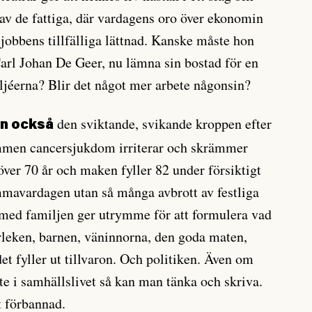
av de fattiga, där vardagens oro över ekonomin
sjobbens tillfälliga lättnad. Kanske måste hon
rl Johan De Geer, nu lämna sin bostad för en
ljéerna? Blir det något mer arbete någonsin?
den sviktande, svikande kroppen efter
an också
mmen cancersjukdom irriterar och skrämmer
 över 70 år och maken fyller 82 under försiktigt
mmavardagen utan så många avbrott av festliga
 med familjen ger utrymme för att formulera vad
ärleken, barnen, väninnorna, den goda maten,
et fyller ut tillvaron. Och politiken. Även om
te i samhällslivet så kan man tänka och skriva.
t förbannad.