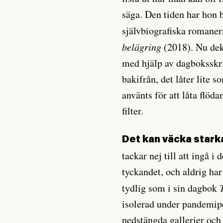
säga. Den tiden har hon b
självbiografiska romane
belägring
(2018). Nu dek
med hjälp av dagboksskri
bakifrån, det låter lite 
använts för att låta flöda
filter.
Det kan väcka stark
tackar nej till att ingå 
tyckandet, och aldrig ha
tydlig som i sin dagbok
isolerad under pandemip
nedstängda gallerier och t