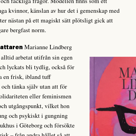
a och fackliga frågor. Modellen finns som ett
nga kvinnor, känslan av hur det i gemenskap med
er nästan på ett magiskt sätt plötsligt gick att
gare bergfast norm.
Marianne Lindberg
fattaren
alltid arbetat utifrån sin egen
och lyckats bli tydlig, också för
en frisk, ibland tuff
och tänka själv utan att för
olidariteten eller feminismen
ch utgångspunkt, vilket hon
 ung och psykiskt i gungning
jukhus i Göteborg och försökte
risk – från andra hållet så att