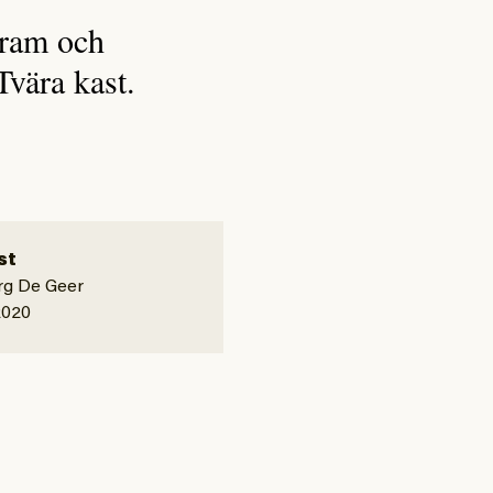
fram och
Tvära kast.
st
rg De Geer
2020