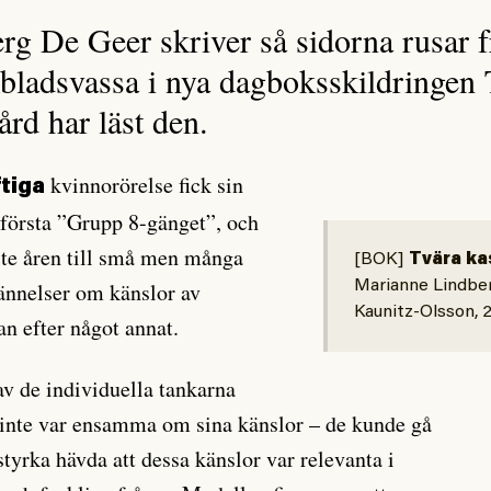
g De Geer skriver så sidorna rusar 
kbladsvassa i nya dagboksskildringen 
rd har läst den.
kvinnorörelse fick sin
ftiga
 första ”Grupp 8-gänget”, och
ste åren till små men många
[BOK]
Tvära ka
ännelser om känslor av
Marianne Lindbe
Kaunitz-Olsson, 
n efter något annat.
v de individuella tankarna
 inte var ensamma om sina känslor – de kunde gå
yrka hävda att dessa känslor var relevanta i