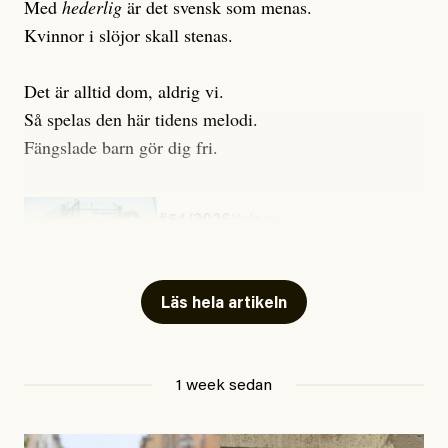
Med
hederlig
är det svensk som menas.
Kvinnor i slöjor skall stenas.
Det är alltid dom, aldrig vi.
Så spelas den här tidens melodi.
Fängslade barn gör dig fri.
#54/2026
Kultur
Snart skrivs boken ”Barn i
fängelse”
Läs hela artikeln
Jesper Lundby
1 week sedan
Publicerad
29 July, 2026
Uppdaterad
29 July, 2026