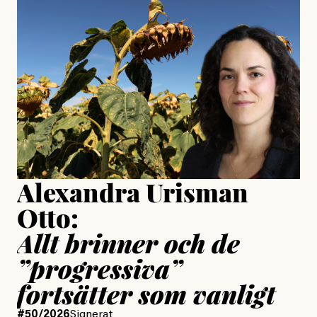
Jesper Lundby: ”Livet i sig
är ganska politiskt”
Jonas Lundström
Publicerad
24 July, 2026
Jesper Lundby
Publicerad
15 July, 2026
Uppdaterad
15 July, 2026
Alexandra Urisman
Otto:
Allt brinner och de
”progressiva”
fortsätter som vanligt
#50/2026
Signerat