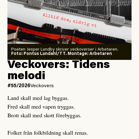
Arbetsmiljöverket:
Dödsolyckorna har slutat
minska
Poeten Jesper Lundby skriver veckoverser i Arbetaren.
Joel Kellgren
Foto: Pontus Lundahl/TT. Montage: Arbetaren
Veckovers: Tidens
Publicerad
3 August, 2026
melodi
Uppdaterad
3 August, 2026
#55/2026
Veckovers
Land skall med lag byggas.
Fred skall med vapen tryggas.
Brott skall med skott förebyggas.
Folket från folkbildning skall renas.