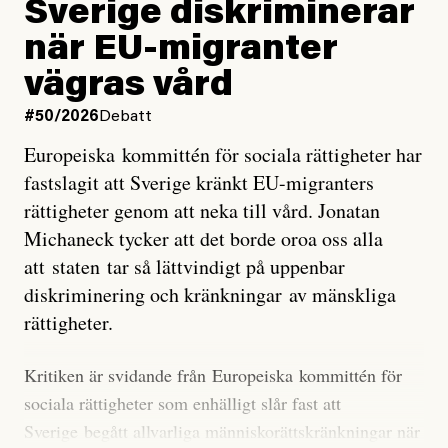
Sverige diskriminerar
väderfenomen som uppstår när havsvattnet i delar av
när EU-migranter
Stilla havet blir ovanligt varmt. Det påverkar vädret
vägras vård
över stora delar av världen och under
våren
har
forskare allt oftare varnat för att den här El Niñon
#50/2026
Debatt
kommer att bli extrem.
Europeiska kommittén för sociala rättigheter har
fastslagit att Sverige kränkt EU-migranters
Det verkar vara en underdrift, menar nu Zeke
rättigheter genom att neka till vård. Jonatan
Hausfather.
Michaneck tycker att det borde oroa oss alla
att staten tar så lättvindigt på uppenbar
”Det ser ut som att årets El Niño inte bara med stor
diskriminering och kränkningar av mänskliga
sannolikhet kommer att bli den starkaste sedan
rättigheter.
tillförlitliga mätningar inleddes – den kan till och med
bli den starkaste med en verkligt häpnadsväckande
Kritiken är svidande från Europeiska kommittén för
marginal”, skriver han.
sociala rättigheter som enhälligt slår fast att
Sverige begått allvarliga människorättskränkningar när
Styrkan i El Niño går att förutspå genom att mäta