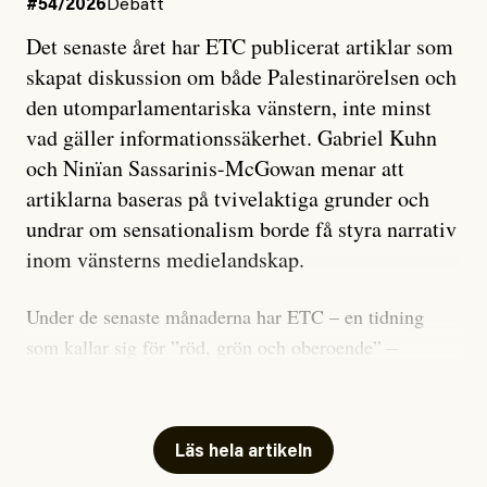
#54/2026
Debatt
Det senaste året har ETC publicerat artiklar som
skapat diskussion om både Palestinarörelsen och
den utomparlamentariska vänstern, inte minst
vad gäller informationssäkerhet. Gabriel Kuhn
och Ninïan Sassarinis-McGowan menar att
artiklarna baseras på tvivelaktiga grunder och
undrar om sensationalism borde få styra narrativ
inom vänsterns medielandskap.
Under de senaste månaderna har ETC – en tidning
som kallar sig för ”röd, grön och oberoende” –
publicerat två artiklar som vi gärna vill kommentera.
Artiklarna väcker flera frågor: Vem är det som ETC
skriver för? Vad betyder det att vara en ”röd, grön och
Läs hela artikeln
oberoende” tidning? Och vad är egentligen bra