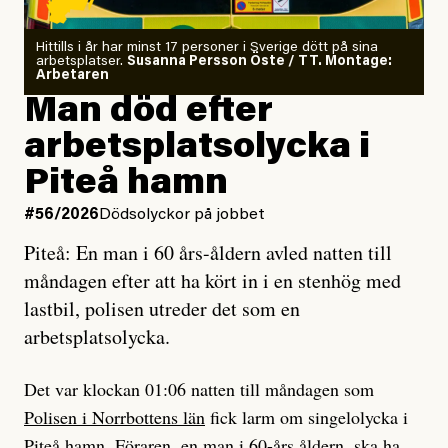
och utbildad kaospilot.
Om läkaren säger vaccinera dig
Hittills i år har minst 17 personer i Sverige dött på sina
arbetsplatser.
Susanna Persson Öste / TT. Montage:
så säger jag tvärtemot.
Arbetaren
Man död efter
Jag lärde mig renovera
arbetsplatsolycka i
enligt uråldrig metod
och lade min sista ungdom
Piteå hamn
på att laga en gammal bod.
#56/2026
Dödsolyckor på jobbet
Piteå: En man i 60 års-åldern avled natten till
Jag sökte ljuset och meningen,
måndagen efter att ha kört in i en stenhög med
efter det som var rent, rätt och sant,
lastbil, polisen utreder det som en
och aldrig såg jag det klarare än
arbetsplatsolycka.
när jag ombord på bussen hjälpte en tant.
Det var klockan 01:06 natten till måndagen som
Polisen i Norrbottens län
fick larm om singelolycka i
#23/2026
Intervjun
Jesper Lundby: ”Livet i sig
Piteå hamn. Föraren, en man i 60-års åldern, ska ha