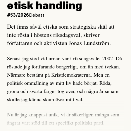
och då ska en efterforska diskret, just för att inte skapa
etisk handling
oro inom rörelsen.
#53/2026
Debatt
Artikeln undersöker inte, som ETC påstår, ”vad som
Det finns såväl etiska som strategiska skäl att
är sant, vad som är rykten”, utan den bidrar bara till
inte rösta i höstens riksdagsval, skriver
ännu mer ryktesspridning. Det finns inte ett enda bevis
författaren och aktivisten Jonas Lundström.
på eller ens ett övertygande argument för att den
misstänkta personen är en infiltratör. Det som läsaren
Senast jag stod vid urnan var i riksdagsvalet 2002. Då
får veta är att personen har ändrat sina politiska åsikter
röstade jag fortfarande borgerligt, om än med tvekan.
under åren, att den har raderat tidigare innehåll på sina
Närmare bestämt på Kristdemokraterna. Men en
sociala medier, att artikelns författare inte förstår sig
politisk ommålning av mitt liv hade börjat. Röda,
på personens ekonomi och att det tydligen finns
gröna och svarta färger tog över, och några år senare
anonyma röster inom rörelsen som säger saker som
skulle jag känna skam över mitt val.
”Om du frågar mig så är han en infiltratör”. Det kan
anses vara anledningar att titta närmare på personen,
Nu är jag knappast unik, vi är säkerligen många som
men ingenting av detta är tillräckligt för att hänga ut
ångrat vårt stöd till ett specifikt politiskt parti.
den. Personen nämns visserligen inte vid namn i
Avsevärt färre är de som fått kalla fötter inför