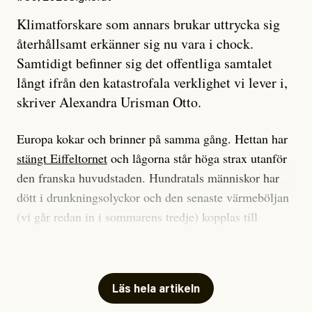
Klimatforskare som annars brukar uttrycka sig
återhållsamt erkänner sig nu vara i chock.
Samtidigt befinner sig det offentliga samtalet
långt ifrån den katastrofala verklighet vi lever i,
skriver Alexandra Urisman Otto.
Europa kokar och brinner på samma gång. Hettan har
stängt Eiffeltornet
och lågorna står höga strax utanför
den franska huvudstaden. Hundratals människor har
dött i drunkningsolyckor och den senaste värmeböljan
(vi går redan in i sommarens tredje) kopplas till
tiotusentals för tidiga
dödsfall
.
Har du också panik i hettan? Känns det som en
mardröm? Bra, allt annat vore fullständigt orimligt.
Läs hela artikeln