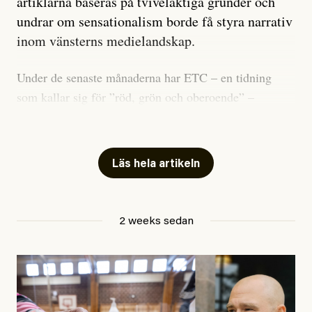
artiklarna baseras på tvivelaktiga grunder och
undrar om sensationalism borde få styra narrativ
inom vänsterns medielandskap.
Under de senaste månaderna har ETC – en tidning
som kallar sig för ”röd, grön och oberoende” –
publicerat två artiklar som vi gärna vill kommentera.
Artiklarna väcker flera frågor: Vem är det som ETC
skriver för? Vad betyder det att vara en ”röd, grön och
Läs hela artikeln
oberoende” tidning? Och vad är egentligen bra
journalistik?
2 weeks sedan
Den första artikeln publicerades den 10 mars 2026.
Titeln är
”Mystiska mannen förföljde ministern –
utpekas som israelisk infiltratör”
. Enligt ingressen
handlar artikeln om en person vars ”bakgrund skapar
splittring och oro i rörelsen”. Problemet är att artikeln