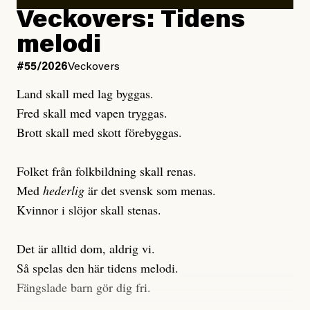
Debattartikel i Arbetaren
Veckovers: Tidens
Publicerad
3 August, 2026
Publicerad
6 August, 2026
melodi
Uppdaterad
3 August, 2026
Uppdaterad
7 August, 2026
#55/2026
Veckovers
Land skall med lag byggas.
Fred skall med vapen tryggas.
Brott skall med skott förebyggas.
Folket från folkbildning skall renas.
Med
hederlig
är det svensk som menas.
Kvinnor i slöjor skall stenas.
Det är alltid dom, aldrig vi.
Så spelas den här tidens melodi.
Fängslade barn gör dig fri.