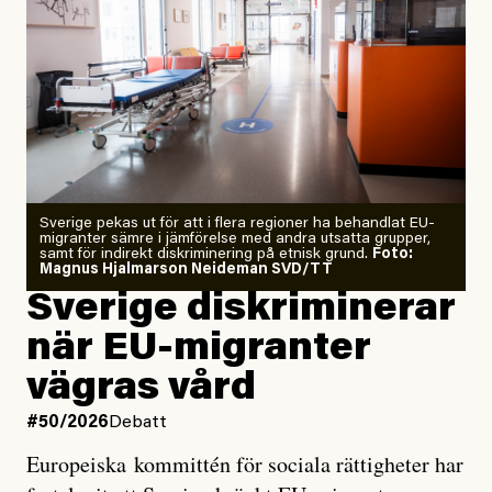
”Fram till i dag”, skriver han.
Årets El Niño kan bli den
starkaste som uppmätts
Zeke Hausfather är chockad igen efter att ha
Sverige pekas ut för att i flera regioner ha behandlat EU-
analyserat hur de olika klimatmodellerna bedömer
migranter sämre i jämförelse med andra utsatta grupper,
samt för indirekt diskriminering på etnisk grund.
Foto:
läget för hur den begynnande El Niño-händelsen ska
Magnus Hjalmarson Neideman SVD/TT
utveckla sig. El Niño är ett återkommande
Sverige diskriminerar
väderfenomen som uppstår när havsvattnet i delar av
när EU-migranter
Stilla havet blir ovanligt varmt. Det påverkar vädret
vägras vård
över stora delar av världen och under
våren
har
forskare allt oftare varnat för att den här El Niñon
#50/2026
Debatt
kommer att bli extrem.
Europeiska kommittén för sociala rättigheter har