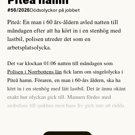
Piteå hamn
på att laga en gammal bod.
Vad är bra journalistik?
#56/2026
Dödsolyckor på jobbet
Piteå: En man i 60 års-åldern avled natten till
Jag sökte ljuset och meningen,
Ett försök till korta svar som jag hoppas kan förtydliga
måndagen efter att ha kört in i en stenhög med
efter det som var rent, rätt och sant,
för Kuhn och Sassarinis-McGowan och andra hur jag
lastbil, polisen utreder det som en
och aldrig såg jag det klarare än
som chefredaktör ser på Dagens ETC:s uppdrag och
arbetsplatsolycka.
när jag ombord på bussen hjälpte en tant.
roll.
Det var klockan 01:06 natten till måndagen som
Vi skriver för våra läsare som vill bli informerade,
Polisen i Norrbottens län
fick larm om singelolycka i
#23/2026
Intervjun
överraskade, bekräftade, utmanade – och som kräver
Jesper Lundby: ”Livet i sig
Piteå hamn. Föraren, en man i 60-års åldern, ska ha
att vi granskar allt och alla.
är ganska politiskt”
kört in i en stenhög med lätt lastbil. Det är ännu okänt
exakt hur olyckan gick till. Mannen fördes med
Vi är som sagt en röd, grön och oberoende tidning.
ambulans till sjukhus men hans liv gick inte att rädda.
Det betyder en annan journalistik än vad du hittar i
exempelvis Dagens Nyheter. Det märks på ledarsidan
Jesper Lundby
– Vi utreder det som en arbetsplatsolycka och har
men också i nyhetsbevakningen. Det handlar om
Publicerad
5 August, 2026
samlat in kameraövervakning och hållit förhör på
perspektiv och urval. Det handlar däremot aldrig om