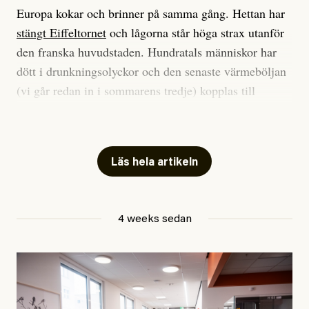
Europa kokar och brinner på samma gång. Hettan har
stängt Eiffeltornet
och lågorna står höga strax utanför
den franska huvudstaden. Hundratals människor har
dött i drunkningsolyckor och den senaste värmeböljan
(vi går redan in i sommarens tredje) kopplas till
tiotusentals för tidiga
dödsfall
.
Har du också panik i hettan? Känns det som en
mardröm? Bra, allt annat vore fullständigt orimligt.
Läs hela artikeln
Klimatforskaren Zeke Hausfather
skrev
på måndagen
att han brukar vara ganska återhållsam när han
4 weeks sedan
diskuterar klimatdata. Bara en enda gång – i
september 2023, när de globala temperaturerna för
månaden visade sig vara hela 0,5 °C varmare än någon
tidigare septembermånad – har han blivit chockad.