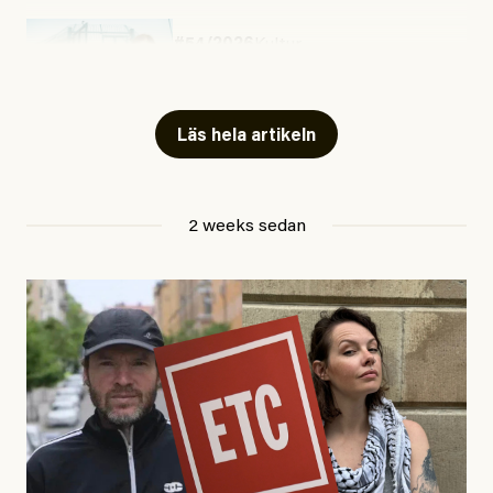
#54/2026
Kultur
Snart skrivs boken ”Barn i
fängelse”
Läs hela artikeln
Jesper Lundby
2 weeks sedan
Publicerad
29 July, 2026
Uppdaterad
29 July, 2026