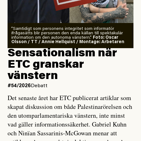
”Samtidigt som personens integritet som informatör
ifrågasätts blir personen den enda källan till spektakulär
information om den autonoma vänstern.”
Foto: Oscar
Olsson / TT / Annie Hellquist / Montage: Arbetaren
Sensationalism när
ETC granskar
vänstern
#54/2026
Debatt
Det senaste året har ETC publicerat artiklar som
skapat diskussion om både Palestinarörelsen och
den utomparlamentariska vänstern, inte minst
vad gäller informationssäkerhet. Gabriel Kuhn
och Ninïan Sassarinis-McGowan menar att