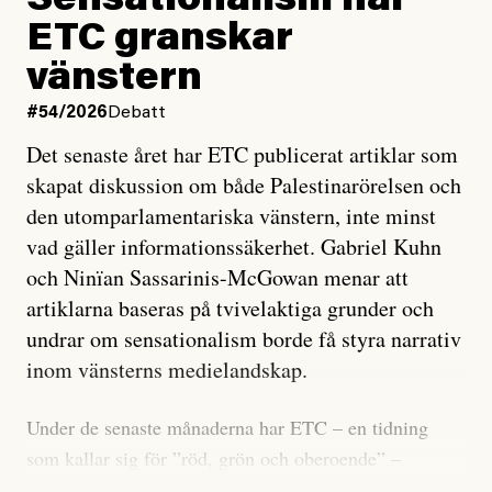
Sensationalism när
ETC granskar
vänstern
#54/2026
Debatt
Det senaste året har ETC publicerat artiklar som
skapat diskussion om både Palestinarörelsen och
den utomparlamentariska vänstern, inte minst
vad gäller informationssäkerhet. Gabriel Kuhn
och Ninïan Sassarinis-McGowan menar att
artiklarna baseras på tvivelaktiga grunder och
undrar om sensationalism borde få styra narrativ
inom vänsterns medielandskap.
Under de senaste månaderna har ETC – en tidning
som kallar sig för ”röd, grön och oberoende” –
publicerat två artiklar som vi gärna vill kommentera.