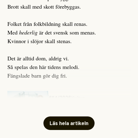
Brott skall med skott förebyggas.
Folket från folkbildning skall renas.
Med
hederlig
är det svensk som menas.
Kvinnor i slöjor skall stenas.
Det är alltid dom, aldrig vi.
Så spelas den här tidens melodi.
Fängslade barn gör dig fri.
#54/2026
Kultur
Snart skrivs boken ”Barn i
fängelse”
Läs hela artikeln