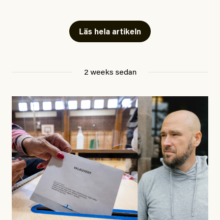
Artiklarna väcker flera frågor: Vem är det som ETC
skriver för? Vad betyder det att vara en ”röd, grön och
Läs hela artikeln
oberoende” tidning? Och vad är egentligen bra
journalistik?
2 weeks sedan
Den första artikeln publicerades den 10 mars 2026.
Titeln är
”Mystiska mannen förföljde ministern –
utpekas som israelisk infiltratör”
. Enligt ingressen
handlar artikeln om en person vars ”bakgrund skapar
splittring och oro i rörelsen”. Problemet är att artikeln
skapar betydligt mer oro i palestinarörelsen – och den
oberoende vänstern – än den porträtterade personen
eller dess bakgrund.
Det finns en väldigt enkel regel inom alla politiska
rörelser när det gäller misstänkta infiltratörer: