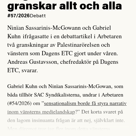
granskar allt och alla
#57/2026
Debatt
Ninïan Sassarinis-McGowann och Gabriel
Kuhn ifrågasatte i en debattartikel i Arbetaren
två granskningar av Palestinarörelsen och
vänstern som Dagens ETC gjort under våren.
Andreas Gustavsson, chefredaktör på Dagens
ETC, svarar.
Gabriel Kuhn och Ninïan Sassarinis-McGowan, som
båda tillhör SAC Syndikalisterna, undrar i Arbetaren
(#54/2026) om ”
sensationalism borde få styra narrativ
inom vänsterns medielandskap
?” Det korta svaret på
den lagom insinuanta frågan är att nej, självklart inte.
Men däremot tror jag fler inom detta vänsterns