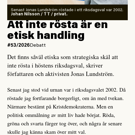
Antingen har en bevis på att de är infiltratörer, och då
Senast Jonas Lundström röstade i ett riksdagsval var 2002.
ska en gå ut med det så fort det bara går för att skydda
Johan Nilsson / TT / privat.
rörelsen. Eller så har en inga bevis, bara misstankar,
Att inte rösta är en
och då ska en efterforska diskret, just för att inte skapa
etisk handling
oro inom rörelsen.
#53/2026
Debatt
Artikeln undersöker inte, som ETC påstår, ”vad som
Det finns såväl etiska som strategiska skäl att
är sant, vad som är rykten”, utan den bidrar bara till
inte rösta i höstens riksdagsval, skriver
ännu mer ryktesspridning. Det finns inte ett enda bevis
författaren och aktivisten Jonas Lundström.
på eller ens ett övertygande argument för att den
misstänkta personen är en infiltratör. Det som läsaren
Senast jag stod vid urnan var i riksdagsvalet 2002. Då
får veta är att personen har ändrat sina politiska åsikter
röstade jag fortfarande borgerligt, om än med tvekan.
under åren, att den har raderat tidigare innehåll på sina
Närmare bestämt på Kristdemokraterna. Men en
sociala medier, att artikelns författare inte förstår sig
politisk ommålning av mitt liv hade börjat. Röda,
på personens ekonomi och att det tydligen finns
gröna och svarta färger tog över, och några år senare
anonyma röster inom rörelsen som säger saker som
skulle jag känna skam över mitt val.