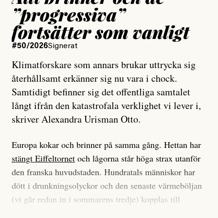
”progressiva”
fortsätter som vanligt
#50/2026
Signerat
Klimatforskare som annars brukar uttrycka sig
återhållsamt erkänner sig nu vara i chock.
Samtidigt befinner sig det offentliga samtalet
långt ifrån den katastrofala verklighet vi lever i,
skriver Alexandra Urisman Otto.
Europa kokar och brinner på samma gång. Hettan har
stängt Eiffeltornet
och lågorna står höga strax utanför
den franska huvudstaden. Hundratals människor har
dött i drunkningsolyckor och den senaste värmeböljan
(vi går redan in i sommarens tredje) kopplas till
tiotusentals för tidiga
dödsfall
.