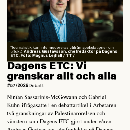
”Journalistik kan inte modereras utifrån spekulationer om
effekt.”
Andreas Gustavsson, chefredaktör på Dagens
ETC. Foto: Magnus Lejhall / TT /
Dagens ETC: Vi
granskar allt och alla
#57/2026
Debatt
Ninïan Sassarinis-McGowann och Gabriel
Kuhn ifrågasatte i en debattartikel i Arbetaren
två granskningar av Palestinarörelsen och
vänstern som Dagens ETC gjort under våren.
Andreas Gustavsson, chefredaktör på Dagens