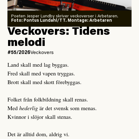
Poeten Jesper Lundby skriver veckoverser i Arbetaren.
Joel Kellgren
Foto: Pontus Lundahl/TT. Montage: Arbetaren
Debattartikel i Arbetaren
Veckovers: Tidens
Publicerad
3 August, 2026
Publicerad
6 August, 2026
melodi
Uppdaterad
3 August, 2026
Uppdaterad
7 August, 2026
#55/2026
Veckovers
Land skall med lag byggas.
Fred skall med vapen tryggas.
Brott skall med skott förebyggas.
Folket från folkbildning skall renas.
Med
hederlig
är det svensk som menas.
Kvinnor i slöjor skall stenas.
Det är alltid dom, aldrig vi.