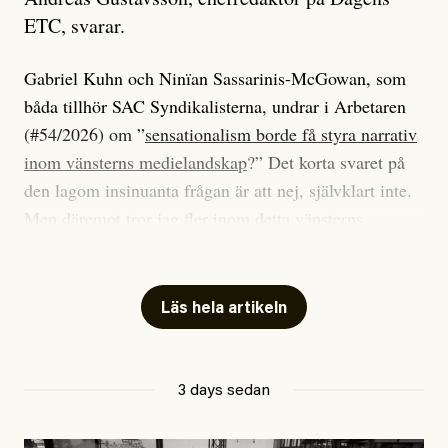
ETC, svarar.
Gabriel Kuhn och Ninïan Sassarinis-McGowan, som
båda tillhör SAC Syndikalisterna, undrar i Arbetaren
(#54/2026) om ”
sensationalism borde få styra narrativ
inom vänsterns medielandskap
?” Det korta svaret på
den lagom insinuanta frågan är att nej, självklart inte.
Men däremot tror jag fler inom detta vänsterns
medielandskap skulle må bra av en sund populism, i
betydelsen att göra avslöjande och undersökande
journalistik som vänder sig till många snarare än att
Läs hela artikeln
jaga inbördes beundran. Det har i alla fall fungerat för
Dagens ETC.
3 days sedan
Det är två specifika artiklar som Kuhn och Sassarinis-
McGowan riktar sin kritik mot.