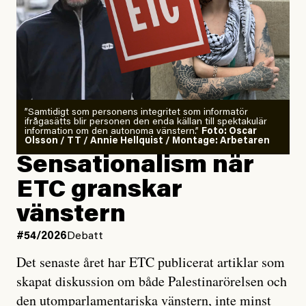
”Samtidigt som personens integritet som informatör
ifrågasätts blir personen den enda källan till spektakulär
information om den autonoma vänstern.”
Foto: Oscar
Olsson / TT / Annie Hellquist / Montage: Arbetaren
Sensationalism när
ETC granskar
vänstern
#54/2026
Debatt
Det senaste året har ETC publicerat artiklar som
skapat diskussion om både Palestinarörelsen och
den utomparlamentariska vänstern, inte minst