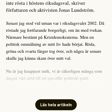
är sant, vad som är rykten”, utan den bidrar bara till
inte rösta i höstens riksdagsval, skriver
ännu mer ryktesspridning. Det finns inte ett enda bevis
författaren och aktivisten Jonas Lundström.
på eller ens ett övertygande argument för att den
misstänkta personen är en infiltratör. Det som läsaren
Senast jag stod vid urnan var i riksdagsvalet 2002. Då
får veta är att personen har ändrat sina politiska åsikter
röstade jag fortfarande borgerligt, om än med tvekan.
under åren, att den har raderat tidigare innehåll på sina
Närmare bestämt på Kristdemokraterna. Men en
sociala medier, att artikelns författare inte förstår sig
politisk ommålning av mitt liv hade börjat. Röda,
på personens ekonomi och att det tydligen finns
gröna och svarta färger tog över, och några år senare
anonyma röster inom rörelsen som säger saker som
skulle jag känna skam över mitt val.
”Om du frågar mig så är han en infiltratör”. Det kan
anses vara anledningar att titta närmare på personen,
Nu är jag knappast unik, vi är säkerligen många som
men ingenting av detta är tillräckligt för att hänga ut
ångrat vårt stöd till ett specifikt politiskt parti.
den. Personen nämns visserligen inte vid namn i
Avsevärt färre är de som fått kalla fötter inför
artikeln men är lätt att identifiera för alla som är aktiva
röstningen som sådan.
inom palestinarörelsen.
Mitt huvudargument för riksdagsvalsbojkott är etiskt.
Läs hela artikeln