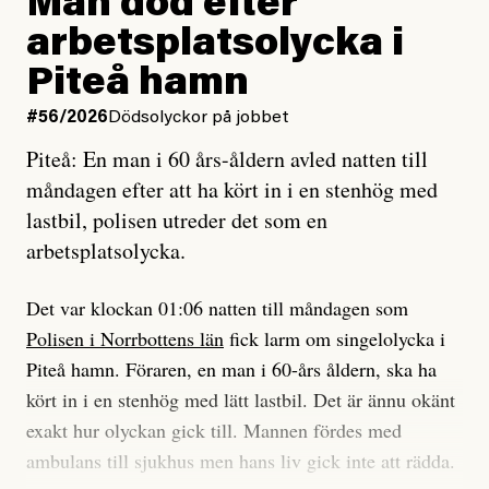
Man död efter
Jag lärde mig renovera
Vad betyder det att vara en röd, grön och oberoende
arbetsplatsolycka i
enligt uråldrig metod
tidning?
och lade min sista ungdom
Piteå hamn
på att laga en gammal bod.
Vad är bra journalistik?
#56/2026
Dödsolyckor på jobbet
Piteå: En man i 60 års-åldern avled natten till
Jag sökte ljuset och meningen,
Ett försök till korta svar som jag hoppas kan förtydliga
måndagen efter att ha kört in i en stenhög med
efter det som var rent, rätt och sant,
för Kuhn och Sassarinis-McGowan och andra hur jag
lastbil, polisen utreder det som en
och aldrig såg jag det klarare än
som chefredaktör ser på Dagens ETC:s uppdrag och
arbetsplatsolycka.
när jag ombord på bussen hjälpte en tant.
roll.
Det var klockan 01:06 natten till måndagen som
Vi skriver för våra läsare som vill bli informerade,
Polisen i Norrbottens län
fick larm om singelolycka i
#23/2026
Intervjun
överraskade, bekräftade, utmanade – och som kräver
Jesper Lundby: ”Livet i sig
Piteå hamn. Föraren, en man i 60-års åldern, ska ha
att vi granskar allt och alla.
är ganska politiskt”
kört in i en stenhög med lätt lastbil. Det är ännu okänt
exakt hur olyckan gick till. Mannen fördes med
Vi är som sagt en röd, grön och oberoende tidning.
ambulans till sjukhus men hans liv gick inte att rädda.
Det betyder en annan journalistik än vad du hittar i