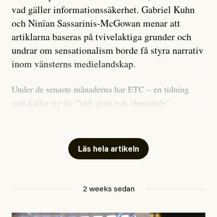
vad gäller informationssäkerhet. Gabriel Kuhn
och Ninïan Sassarinis-McGowan menar att
artiklarna baseras på tvivelaktiga grunder och
undrar om sensationalism borde få styra narrativ
inom vänsterns medielandskap.
Under de senaste månaderna har ETC – en tidning
som kallar sig för ”röd, grön och oberoende” –
publicerat två artiklar som vi gärna vill kommentera.
Artiklarna väcker flera frågor: Vem är det som ETC
skriver för? Vad betyder det att vara en ”röd, grön och
Läs hela artikeln
oberoende” tidning? Och vad är egentligen bra
journalistik?
2 weeks sedan
Den första artikeln publicerades den 10 mars 2026.
Titeln är
”Mystiska mannen förföljde ministern –