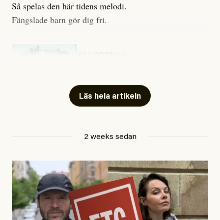
Så spelas den här tidens melodi.
Fängslade barn gör dig fri.
#54/2026
Kultur
Snart skrivs boken ”Barn i
fängelse”
Läs hela artikeln
Jesper Lundby
2 weeks sedan
Publicerad
29 July, 2026
Uppdaterad
29 July, 2026