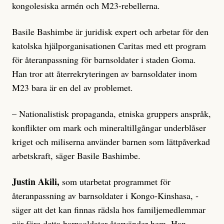
kongolesiska armén och M23-rebellerna.
Basile Bashimbe är juridisk expert och arbetar för den
katolska hjälporganisationen Caritas med ett program
för återanpassning för barnsoldater i staden Goma.
Han tror att återrekryteringen av barnsoldater inom
M23 bara är en del av problemet.
– Nationalistisk propaganda, ­etniska gruppers anspråk,
konflikter om mark och mineraltillgångar underblåser
kriget och miliserna använder barnen som lättpåverkad
arbetskraft, säger Basile Bas­himbe.
Justin Akili,
som utarbetat prog­rammet för
återanpassning av barnsoldater i Kongo-Kinshasa, ­
säger att det kan finnas rädsla hos familjemedlemmar
när före detta barnsoldater återvänder hem. Han