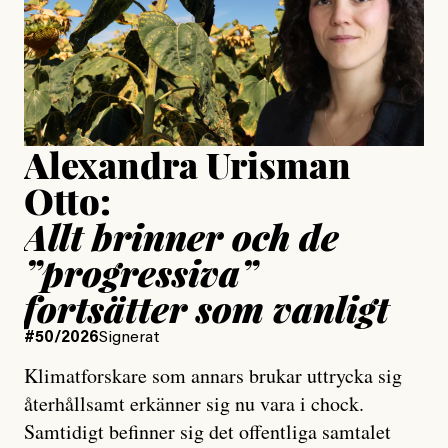
Jesper Lundby
Publicerad
15 July, 2026
Uppdaterad
15 July, 2026
Alexandra Urisman
Otto:
Allt brinner och de
”progressiva”
fortsätter som vanligt
#50/2026
Signerat
Klimatforskare som annars brukar uttrycka sig
återhållsamt erkänner sig nu vara i chock.
Samtidigt befinner sig det offentliga samtalet