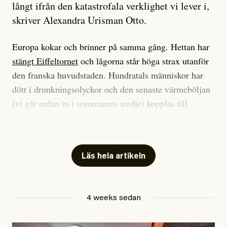
långt ifrån den katastrofala verklighet vi lever i,
skriver Alexandra Urisman Otto.
Europa kokar och brinner på samma gång. Hettan har
stängt Eiffeltornet
och lågorna står höga strax utanför
den franska huvudstaden. Hundratals människor har
dött i drunkningsolyckor och den senaste värmeböljan
(vi går redan in i sommarens tredje) kopplas till
tiotusentals för tidiga
dödsfall
.
Har du också panik i hettan? Känns det som en
mardröm? Bra, allt annat vore fullständigt orimligt.
Läs hela artikeln
Klimatforskaren Zeke Hausfather
skrev
på måndagen
att han brukar vara ganska återhållsam när han
4 weeks sedan
diskuterar klimatdata. Bara en enda gång – i