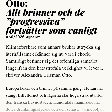
Otto:
Allt brinner och de
”progressiva”
fortsätter som vanligt
#50/2026
Signerat
Klimatforskare som annars brukar uttrycka sig
återhållsamt erkänner sig nu vara i chock.
Samtidigt befinner sig det offentliga samtalet
långt ifrån den katastrofala verklighet vi lever i,
skriver Alexandra Urisman Otto.
Europa kokar och brinner på samma gång. Hettan har
stängt Eiffeltornet
och lågorna står höga strax utanför
den franska huvudstaden. Hundratals människor har
dött i drunkningsolyckor och den senaste värmeböljan