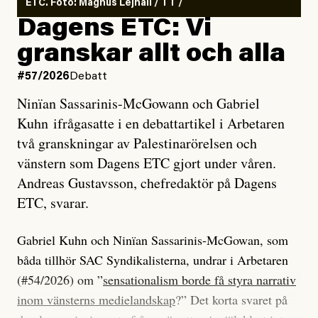
ETC. Foto: Magnus Lejhall / TT /
Dagens ETC: Vi
granskar allt och alla
#57/2026
Debatt
Ninïan Sassarinis-McGowann och Gabriel
Kuhn ifrågasatte i en debattartikel i Arbetaren
två granskningar av Palestinarörelsen och
vänstern som Dagens ETC gjort under våren.
Andreas Gustavsson, chefredaktör på Dagens
ETC, svarar.
Gabriel Kuhn och Ninïan Sassarinis-McGowan, som
båda tillhör SAC Syndikalisterna, undrar i Arbetaren
(#54/2026) om ”
sensationalism borde få styra narrativ
inom vänsterns medielandskap
?” Det korta svaret på