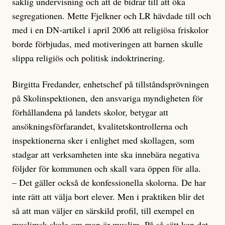
saklig undervisning och att de bidrar till att öka
segregationen. Mette Fjelkner och LR hävdade till och
med i en DN-artikel i april 2006 att religiösa friskolor
borde förbjudas, med motiveringen att barnen skulle
slippa religiös och politisk indoktrinering.
Birgitta Fredander, enhetschef på tillståndsprövningen
på Skolinspektionen, den ansvariga myndigheten för
förhållandena på landets skolor, betygar att
ansökningsförfarandet, kvalitetskontrollerna och
inspektionerna sker i enlighet med skollagen, som
stadgar att verksamheten inte ska innebära negativa
följder för kommunen och skall vara öppen för alla.
– Det gäller också de konfessionella skolorna. De har
inte rätt att välja bort elever. Men i praktiken blir det
så att man väljer en särskild profil, till exempel en
muslimsk skola om man är muslim. På så sätt kan det