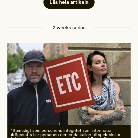
Läs hela artikeln
Jesper Lundby
2 weeks sedan
Publicerad
29 July, 2026
Uppdaterad
29 July, 2026
”Samtidigt som personens integritet som informatör
ifrågasätts blir personen den enda källan till spektakulär