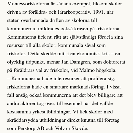
Montessoriskolorna är sådana exempel, liksom skolor
drivna av föräldra- och lärarkooperativ. 1991, när
staten överlämnade driften av skolorna till
kommunerna, mildrades också kraven på friskolorna.
Kommunerna fick nu rätt att självständigt fördela sina
resurser till alla skolor: kommunala såväl som
friskolor. Detta skedde mitt i en ekonomisk kris – en
olycklig tidpunkt, menar Jan Damgren, som doktorerat
på föräldrars val av friskolor, vid Malmö högskola.
– Kommunerna hade inte resurser att profilera sig,
friskolorna hade en smartare marknadsföring. I vissa
fall ansåg också kommunerna att det blev billigare att
andra aktörer tog över, till exempel när det gällde
kostsamma yrkesutbildningar. Vi fick skolor med
skräddarsydda utbildningar direkt knutna till företag
som Perstorp AB och Volvo i Skövde.