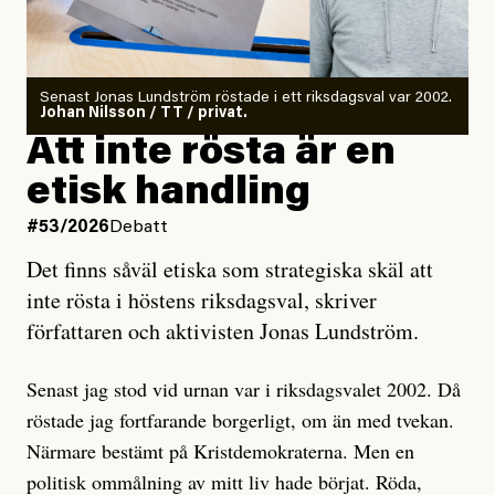
Det finns en väldigt enkel regel inom alla politiska
rörelser när det gäller misstänkta infiltratörer:
Antingen har en bevis på att de är infiltratörer, och då
Senast Jonas Lundström röstade i ett riksdagsval var 2002.
ska en gå ut med det så fort det bara går för att skydda
Johan Nilsson / TT / privat.
rörelsen. Eller så har en inga bevis, bara misstankar,
Att inte rösta är en
och då ska en efterforska diskret, just för att inte skapa
etisk handling
oro inom rörelsen.
#53/2026
Debatt
Artikeln undersöker inte, som ETC påstår, ”vad som
Det finns såväl etiska som strategiska skäl att
är sant, vad som är rykten”, utan den bidrar bara till
inte rösta i höstens riksdagsval, skriver
ännu mer ryktesspridning. Det finns inte ett enda bevis
författaren och aktivisten Jonas Lundström.
på eller ens ett övertygande argument för att den
misstänkta personen är en infiltratör. Det som läsaren
Senast jag stod vid urnan var i riksdagsvalet 2002. Då
får veta är att personen har ändrat sina politiska åsikter
röstade jag fortfarande borgerligt, om än med tvekan.
under åren, att den har raderat tidigare innehåll på sina
Närmare bestämt på Kristdemokraterna. Men en
sociala medier, att artikelns författare inte förstår sig
politisk ommålning av mitt liv hade börjat. Röda,