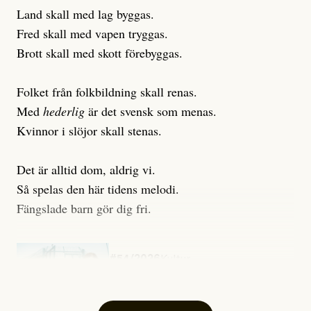
Land skall med lag byggas.
Fred skall med vapen tryggas.
Brott skall med skott förebyggas.
Folket från folkbildning skall renas.
Med
hederlig
är det svensk som menas.
Kvinnor i slöjor skall stenas.
Det är alltid dom, aldrig vi.
Så spelas den här tidens melodi.
Fängslade barn gör dig fri.
#54/2026
Kultur
Snart skrivs boken ”Barn i
fängelse”