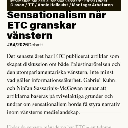
information om den autonoma vänstern.”
Foto: Oscar
Olsson / TT / Annie Hellquist / Montage: Arbetaren
Sensationalism när
ETC granskar
vänstern
#54/2026
Debatt
Det senaste året har ETC publicerat artiklar som
skapat diskussion om både Palestinarörelsen och
den utomparlamentariska vänstern, inte minst
vad gäller informationssäkerhet. Gabriel Kuhn
och Ninïan Sassarinis-McGowan menar att
artiklarna baseras på tvivelaktiga grunder och
undrar om sensationalism borde få styra narrativ
inom vänsterns medielandskap.
Under de senaste månaderna har ETC – en tidning