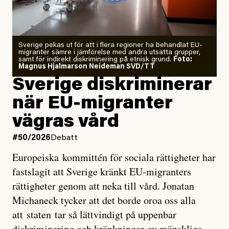
starkaste som uppmätts
Zeke Hausfather är chockad igen efter att ha
Sverige pekas ut för att i flera regioner ha behandlat EU-
analyserat hur de olika klimatmodellerna bedömer
migranter sämre i jämförelse med andra utsatta grupper,
samt för indirekt diskriminering på etnisk grund.
Foto:
läget för hur den begynnande El Niño-händelsen ska
Magnus Hjalmarson Neideman SVD/TT
utveckla sig. El Niño är ett återkommande
Sverige diskriminerar
väderfenomen som uppstår när havsvattnet i delar av
när EU-migranter
Stilla havet blir ovanligt varmt. Det påverkar vädret
vägras vård
över stora delar av världen och under
våren
har
forskare allt oftare varnat för att den här El Niñon
#50/2026
Debatt
kommer att bli extrem.
Europeiska kommittén för sociala rättigheter har
fastslagit att Sverige kränkt EU-migranters
Det verkar vara en underdrift, menar nu Zeke
rättigheter genom att neka till vård. Jonatan
Hausfather.
Michaneck tycker att det borde oroa oss alla
att staten tar så lättvindigt på uppenbar
”Det ser ut som att årets El Niño inte bara med stor
diskriminering och kränkningar av mänskliga