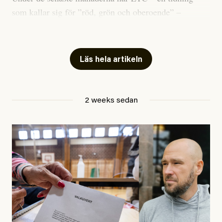
som kallar sig för ”röd, grön och oberoende” –
publicerat två artiklar som vi gärna vill kommentera.
Artiklarna väcker flera frågor: Vem är det som ETC
skriver för? Vad betyder det att vara en ”röd, grön och
Läs hela artikeln
oberoende” tidning? Och vad är egentligen bra
journalistik?
2 weeks sedan
Den första artikeln publicerades den 10 mars 2026.
Titeln är
”Mystiska mannen förföljde ministern –
utpekas som israelisk infiltratör”
. Enligt ingressen
handlar artikeln om en person vars ”bakgrund skapar
splittring och oro i rörelsen”. Problemet är att artikeln
skapar betydligt mer oro i palestinarörelsen – och den
oberoende vänstern – än den porträtterade personen
eller dess bakgrund.