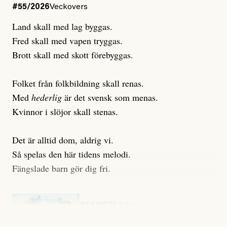
#55/2026
Veckovers
Land skall med lag byggas.
Fred skall med vapen tryggas.
Brott skall med skott förebyggas.
Folket från folkbildning skall renas.
Med
hederlig
är det svensk som menas.
Kvinnor i slöjor skall stenas.
Det är alltid dom, aldrig vi.
Så spelas den här tidens melodi.
Fängslade barn gör dig fri.
#54/2026
Kultur
Snart skrivs boken ”Barn i