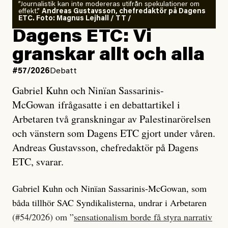
”Journalistik kan inte modereras utifrån spekulationer om
effekt.”
Andreas Gustavsson, chefredaktör på Dagens
ETC. Foto: Magnus Lejhall / TT /
Dagens ETC: Vi
granskar allt och alla
#57/2026
Debatt
Gabriel Kuhn och Ninïan Sassarinis-
McGowan ifrågasatte i en debattartikel i
Arbetaren två granskningar av Palestinarörelsen
och vänstern som Dagens ETC gjort under våren.
Andreas Gustavsson, chefredaktör på Dagens
ETC, svarar.
Gabriel Kuhn och Ninïan Sassarinis-McGowan, som
båda tillhör SAC Syndikalisterna, undrar i Arbetaren
(#54/2026) om ”
sensationalism borde få styra narrativ