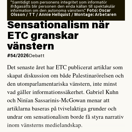
”Samtidigt som personens integritet som informatör
ifrågasätts blir personen den enda källan till spektakulär
information om den autonoma vänstern.”
Foto: Oscar
Olsson / TT / Annie Hellquist / Montage: Arbetaren
Sensationalism när
ETC granskar
vänstern
#54/2026
Debatt
Det senaste året har ETC publicerat artiklar som
skapat diskussion om både Palestinarörelsen och
den utomparlamentariska vänstern, inte minst
vad gäller informationssäkerhet. Gabriel Kuhn
och Ninïan Sassarinis-McGowan menar att
artiklarna baseras på tvivelaktiga grunder och
undrar om sensationalism borde få styra narrativ
inom vänsterns medielandskap.