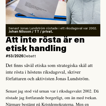
Det finns en väldigt enkel regel inom alla politiska
rörelser när det gäller misstänkta infiltratörer:
Antingen har en bevis på att de är infiltratörer, och då
Senast Jonas Lundström röstade i ett riksdagsval var 2002.
ska en gå ut med det så fort det bara går för att skydda
Johan Nilsson / TT / privat.
rörelsen. Eller så har en inga bevis, bara misstankar,
Att inte rösta är en
och då ska en efterforska diskret, just för att inte skapa
etisk handling
oro inom rörelsen.
#53/2026
Debatt
Artikeln undersöker inte, som ETC påstår, ”vad som
Det finns såväl etiska som strategiska skäl att
är sant, vad som är rykten”, utan den bidrar bara till
inte rösta i höstens riksdagsval, skriver
ännu mer ryktesspridning. Det finns inte ett enda bevis
författaren och aktivisten Jonas Lundström.
på eller ens ett övertygande argument för att den
misstänkta personen är en infiltratör. Det som läsaren
Senast jag stod vid urnan var i riksdagsvalet 2002. Då
får veta är att personen har ändrat sina politiska åsikter
röstade jag fortfarande borgerligt, om än med tvekan.
under åren, att den har raderat tidigare innehåll på sina
Närmare bestämt på Kristdemokraterna. Men en