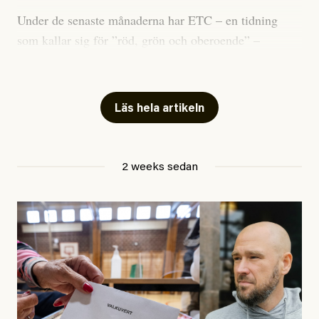
Under de senaste månaderna har ETC – en tidning
som kallar sig för ”röd, grön och oberoende” –
publicerat två artiklar som vi gärna vill kommentera.
Artiklarna väcker flera frågor: Vem är det som ETC
skriver för? Vad betyder det att vara en ”röd, grön och
Läs hela artikeln
oberoende” tidning? Och vad är egentligen bra
journalistik?
2 weeks sedan
Den första artikeln publicerades den 10 mars 2026.
Titeln är
”Mystiska mannen förföljde ministern –
utpekas som israelisk infiltratör”
. Enligt ingressen
handlar artikeln om en person vars ”bakgrund skapar
splittring och oro i rörelsen”. Problemet är att artikeln
skapar betydligt mer oro i palestinarörelsen – och den
oberoende vänstern – än den porträtterade personen
eller dess bakgrund.