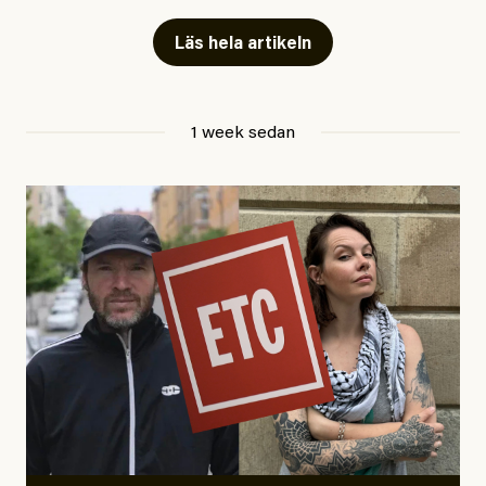
fängelse”
Läs hela artikeln
Jesper Lundby
1 week sedan
Publicerad
29 July, 2026
Uppdaterad
29 July, 2026