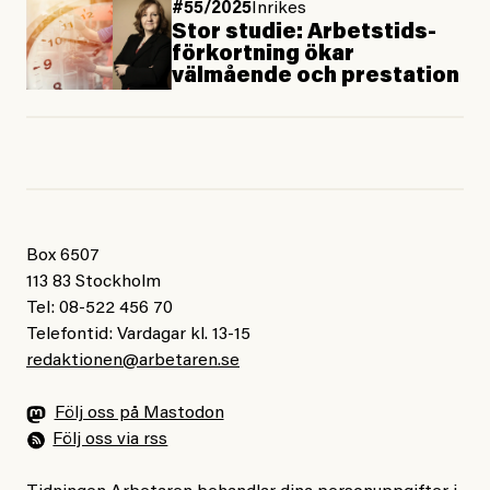
#55/2025
Inrikes
Stor studie: Arbets­tids­
för­kortning ökar
välmående och prestation
Box 6507
113 83 Stockholm
Tel: 08-522 456 70
Telefontid: Vardagar kl. 13-15
redaktionen@arbetaren.se
Följ oss på Mastodon
Följ oss via rss