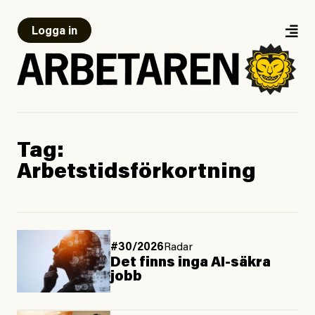
Logga in
Tag:
Arbetstidsförkortning
#30/2026
Radar
Det finns inga AI-säkra
jobb