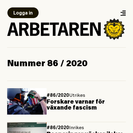
Logga in
Nummer 86 / 2020
#86/2020
Utrikes
Forskare varnar för
växande fascism
#86/2020
Inrikes